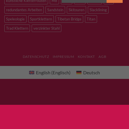
künstliche Kletterrouten
M8
M10
M12
Notfall
PLX
redundantes Arbeiten
Sandstein
Skitouren
Slacklining
Speleologie
Sportklettern
Tibetan Bridge
Titan
Trad Klettern
verzinkter Stahl
DATENSCHUTZ
IMPRESSUM
KONTAKT
AGB
English
(
Englisch
)
Deutsch