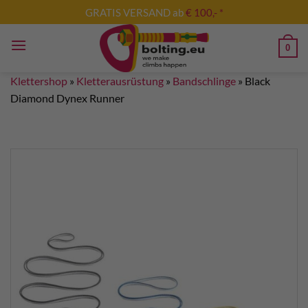
Zum
GRATIS VERSAND ab
€ 100,- *
Inhalt
springen
0
Klettershop
»
Kletterausrüstung
»
Bandschlinge
»
Black
Diamond Dynex Runner