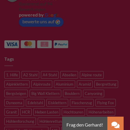
Basierend auf 94
Bewertungen
powered by
G
o
o
g
l
e
bewerte uns auf
Tags
1. Hilfe
A2 Stahl
A4 Stahl
Abseilen
Alpine route
Alpinklettern
Alpinroute
Aluminium
Aramid
Bergrettung
Bergsteigen
Big Wall Klettern
Bouldern
Canyoning
Dyneema
Edelstahl
Eisklettern
Flaschenzug
Flying Fox
Granit
HCR
Heben Lasten
Hochtouren
Höhenarbeiten
Höhlenforschung
Höhlenrettung
Inox
Kevlar
Kletterhalle