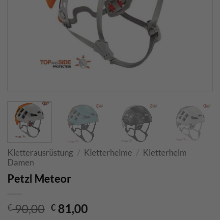
Kletterausrüstung
/
Kletterhelme
/
Kletterhelm
Damen
Petzl Meteor
Ursprünglicher
Aktueller
90,00
81,00
€
€
Preis
Preis