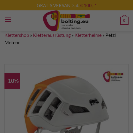
Zum
GRATIS VERSAND ab
€ 100,- *
Inhalt
springen
0
Klettershop
»
Kletterausrüstung
»
Kletterhelme
»
Petzl
Meteor
-10%