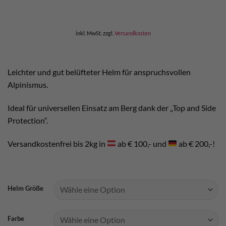
war:
ist:
€ 90,00
€ 81,00.
inkl. MwSt.
zzgl.
Versandkosten
Leichter und gut belüfteter Helm für anspruchsvollen
Alpinismus.
Ideal für universellen Einsatz am Berg dank der „Top and Side
Protection“.
Versandkostenfrei bis 2kg in
ab € 100,- und
ab € 200,-!
Helm Größe
Farbe