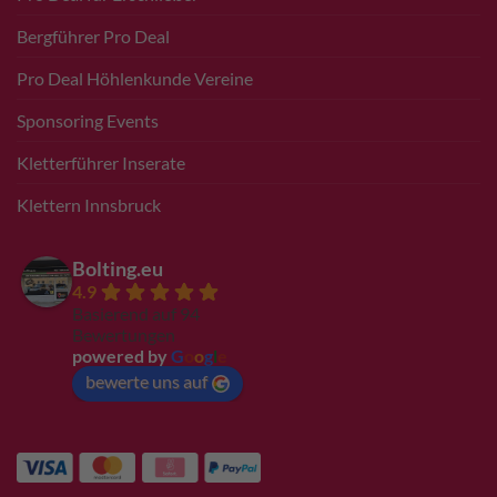
Bergführer Pro Deal
Pro Deal Höhlenkunde Vereine
Sponsoring Events
Kletterführer Inserate
Klettern Innsbruck
Bolting.eu
4.9
Basierend auf 94
Bewertungen
powered by
G
o
o
g
l
e
bewerte uns auf