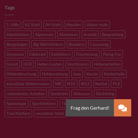
Tags
1. Hilfe
A2 Stahl
A4 Stahl
Abseilen
Alpine route
Alpinklettern
Alpinroute
Aluminium
Aramid
Bergrettung
Bergsteigen
Big Wall Klettern
Bouldern
Canyoning
Dyneema
Edelstahl
Eisklettern
Flaschenzug
Flying Fox
Granit
HCR
Heben Lasten
Hochtouren
Höhenarbeiten
Höhlenforschung
Höhlenrettung
Inox
Kevlar
Kletterhalle
künstliche Kletterrouten
M8
M10
M12
Notfall
PLX
redundantes Arbeiten
Sandstein
Skitouren
Slacklining
Speleologie
Sportklettern
Tibetan Bridge
Titan
Trad Klettern
verzinkter Stahl