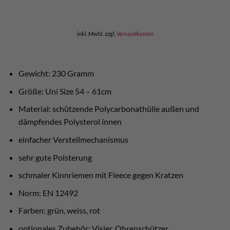
war:
ist:
€ 140,00
€ 125,00.
inkl. MwSt.
zzgl.
Versandkosten
Gewicht: 230 Gramm
Größe: Uni Size 54 – 61cm
Material: schützende Polycarbonathülle außen und
dämpfendes Polysterol innen
einfacher Verstellmechanismus
sehr gute Polsterung
schmaler Kinnriemen mit Fleece gegen Kratzen
Norm: EN 12492
Farben: grün, weiss, rot
optionales Zubehör: Visier, Ohrenschützer