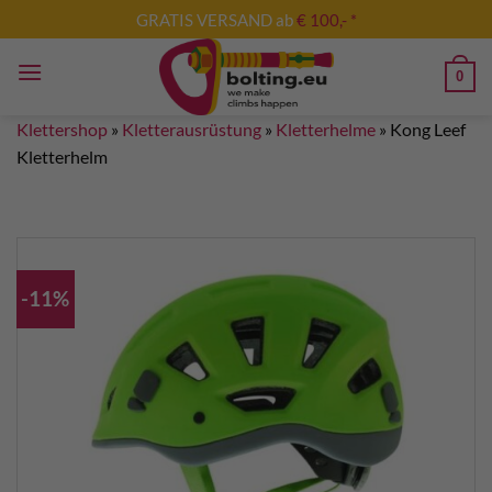
Zum
GRATIS VERSAND ab
€ 100,- *
Inhalt
springen
0
Klettershop
»
Kletterausrüstung
»
Kletterhelme
»
Kong Leef
Kletterhelm
-11%