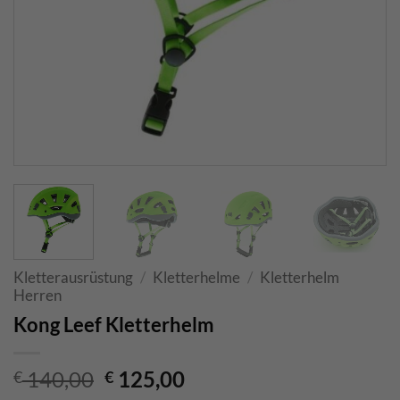
Kletterausrüstung
/
Kletterhelme
/
Kletterhelm
Herren
Kong Leef Kletterhelm
Ursprünglicher
Aktueller
140,00
125,00
€
€
Preis
Preis