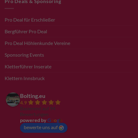
Pro Deals & Sponsoring
Pro Deal für Erschließer
Bergführer Pro Deal
Pro Deal Höhlenkunde Vereine
Sponsoring Events
Kletterführer Inserate
Klettern Innsbruck
Bolting.eu
4.9
Basierend auf 94
Bewertungen
powered by
G
o
o
g
l
e
bewerte uns auf