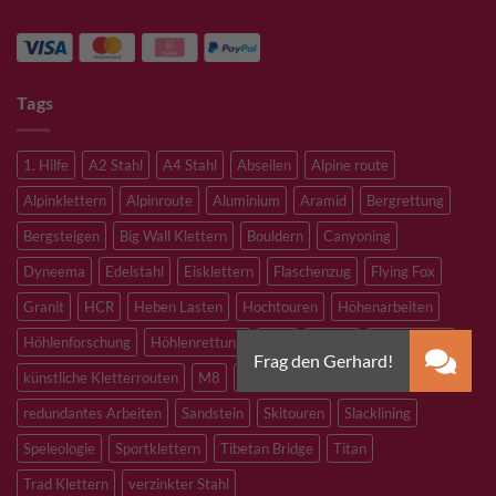
Tags
1. Hilfe
A2 Stahl
A4 Stahl
Abseilen
Alpine route
Alpinklettern
Alpinroute
Aluminium
Aramid
Bergrettung
Bergsteigen
Big Wall Klettern
Bouldern
Canyoning
Dyneema
Edelstahl
Eisklettern
Flaschenzug
Flying Fox
Granit
HCR
Heben Lasten
Hochtouren
Höhenarbeiten
Höhlenforschung
Höhlenrettung
Inox
Kevlar
Kletterhalle
künstliche Kletterrouten
M8
M10
M12
Notfall
PLX
redundantes Arbeiten
Sandstein
Skitouren
Slacklining
Speleologie
Sportklettern
Tibetan Bridge
Titan
Trad Klettern
verzinkter Stahl