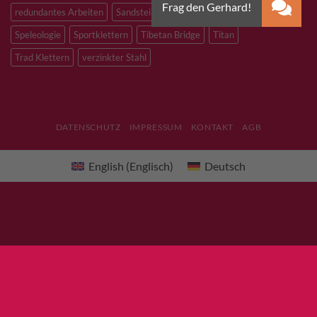
redundantes Arbeiten
Sandstein
Skitouren
Slacklining
Speleologie
Sportklettern
Tibetan Bridge
Titan
Trad Klettern
verzinkter Stahl
DATENSCHUTZ
IMPRESSUM
KONTAKT
AGB
English
(
Englisch
)
Deutsch