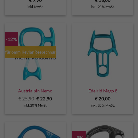
€
9,90
€
18,00
inkl. MwSt.
inkl. 20 % MwSt.
-12%
für 6mm Kevlar Reepschnur
NICHT VORRÄTIG
Austrialpin Nemo
Edelrid Mago 8
Ursprünglicher
Aktueller
€
25,90
€
22,90
€
20,00
Preis
Preis
inkl. 20 % MwSt.
inkl. 20 % MwSt.
war:
ist:
€ 25,90
€ 22,90.
-9%