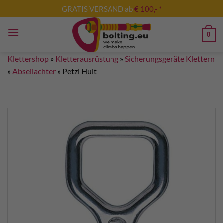
Zum
GRATIS VERSAND ab
€ 100,- *
Inhalt
springen
0
Klettershop
»
Kletterausrüstung
»
Sicherungsgeräte Klettern
»
Abseilachter
»
Petzl Huit