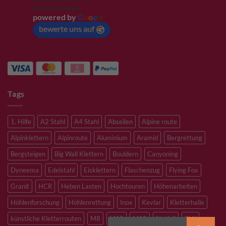
Bewertungen
powered by
G
o
o
g
l
e
bewerte uns auf
Tags
1. Hilfe
A2 Stahl
A4 Stahl
Abseilen
Alpine route
Alpinklettern
Alpinroute
Aluminium
Aramid
Bergrettung
Bergsteigen
Big Wall Klettern
Bouldern
Canyoning
Dyneema
Edelstahl
Eisklettern
Flaschenzug
Flying Fox
Granit
HCR
Heben Lasten
Hochtouren
Höhenarbeiten
Höhlenforschung
Höhlenrettung
Inox
Kevlar
Kletterhalle
künstliche Kletterrouten
M8
M10
M12
Notfall
PLX