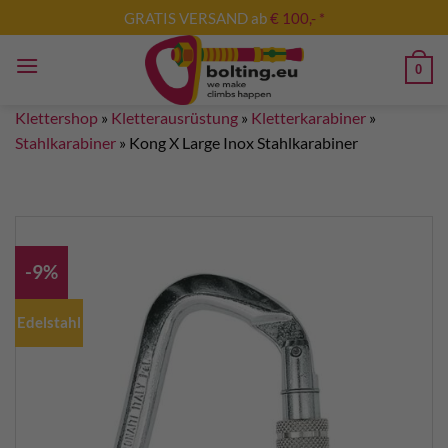
Zum
GRATIS VERSAND ab
€ 100,- *
Inhalt
springen
0
Klettershop
»
Kletterausrüstung
»
Kletterkarabiner
»
Stahlkarabiner
»
Kong X Large Inox Stahlkarabiner
-9%
Edelstahl