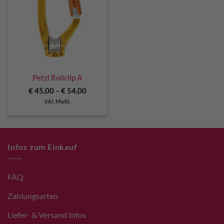
Petzl Rollclip A
€
45,00
–
€
54,00
inkl. MwSt.
Infos zum Einkauf
FAQ
Zahlungsarten
Liefer- & Versand Infos