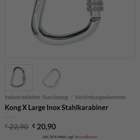
Industriekletter Ausrüstung
/
Verbindungselemente
Kong X Large Inox Stahlkarabiner
Ursprünglicher
Aktueller
22,90
20,90
€
€
Preis
Preis
inkl. 20 % MwSt.
zzgl.
Versandkosten