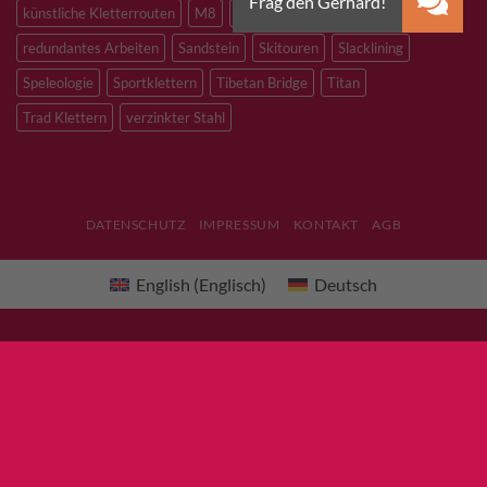
künstliche Kletterrouten
M8
M10
M12
Notfall
PLX
redundantes Arbeiten
Sandstein
Skitouren
Slacklining
Speleologie
Sportklettern
Tibetan Bridge
Titan
Trad Klettern
verzinkter Stahl
DATENSCHUTZ
IMPRESSUM
KONTAKT
AGB
English
(
Englisch
)
Deutsch