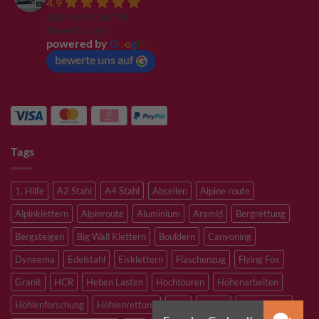
4.9
Basierend auf 94
Bewertungen
powered by
G
o
o
g
l
e
bewerte uns auf
Tags
1. Hilfe
A2 Stahl
A4 Stahl
Abseilen
Alpine route
Alpinklettern
Alpinroute
Aluminium
Aramid
Bergrettung
Bergsteigen
Big Wall Klettern
Bouldern
Canyoning
Dyneema
Edelstahl
Eisklettern
Flaschenzug
Flying Fox
Granit
HCR
Heben Lasten
Hochtouren
Höhenarbeiten
Höhlenforschung
Höhlenrettung
Inox
Kevlar
Kletterhalle