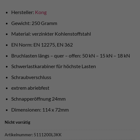
war:
ist:
€ 22,90
€ 20,90.
Hersteller:
Kong
Gewicht: 250 Gramm
Material: verzinkter Kohlenstoffstahl
EN Norm: EN 12275, EN 362
Bruchlasten längs – quer – offen: 50 kN – 15 kN – 18 kN
Schwerlastkarabiner für höchste Lasten
Schraubverschluss
extrem abriebfest
Schnapperöffnung 24mm
Dimensionen: 114 x 72mm
Nicht vorrätig
Artikelnummer:
5111200L3KK