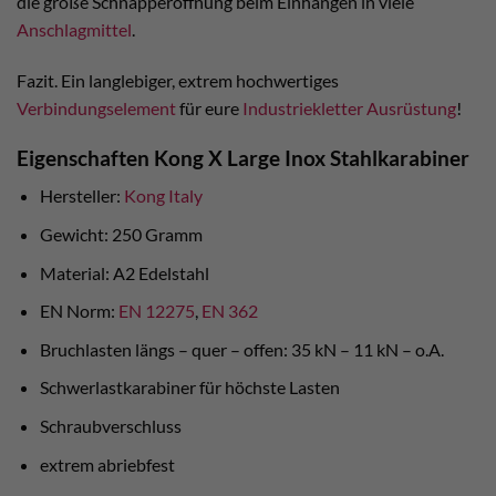
die große Schnapperöffnung beim Einhängen in viele
Anschlagmittel
.
Fazit. Ein langlebiger, extrem hochwertiges
Verbindungselement
für eure
Industriekletter Ausrüstung
!
Eigenschaften Kong X Large Inox Stahlkarabiner
Hersteller:
Kong Italy
Gewicht: 250 Gramm
Material: A2 Edelstahl
EN Norm:
EN 12275
,
EN 362
Bruchlasten längs – quer – offen: 35 kN – 11 kN – o.A.
Schwerlastkarabiner für höchste Lasten
Schraubverschluss
extrem abriebfest