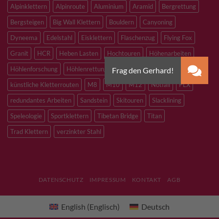
Alpinklettern
Alpinroute
Aluminium
Aramid
Bergrettung
Bergsteigen
Big Wall Klettern
Bouldern
Canyoning
Dyneema
Edelstahl
Eisklettern
Flaschenzug
Flying Fox
Granit
HCR
Heben Lasten
Hochtouren
Höhenarbeiten
Höhlenforschung
Höhlenrettung
Inox
Kevlar
Kletterhalle
künstliche Kletterrouten
M8
M10
M12
Notfall
PLX
redundantes Arbeiten
Sandstein
Skitouren
Slacklining
Speleologie
Sportklettern
Tibetan Bridge
Titan
Trad Klettern
verzinkter Stahl
DATENSCHUTZ
IMPRESSUM
KONTAKT
AGB
English
(
Englisch
)
Deutsch