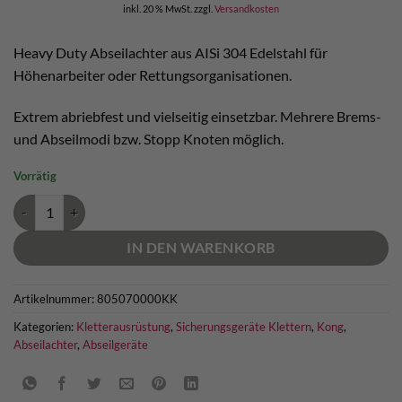
inkl. 20 % MwSt.
zzgl.
Versandkosten
Heavy Duty Abseilachter aus AISi 304 Edelstahl für
Höhenarbeiter oder Rettungsorganisationen.
Extrem abriebfest und vielseitig einsetzbar. Mehrere Brems-
und Abseilmodi bzw. Stopp Knoten möglich.
Vorrätig
Kong Mini 8 Abseilachter Edelstahl Menge
IN DEN WARENKORB
Artikelnummer:
805070000KK
Kategorien:
Kletterausrüstung
,
Sicherungsgeräte Klettern
,
Kong
,
Abseilachter
,
Abseilgeräte