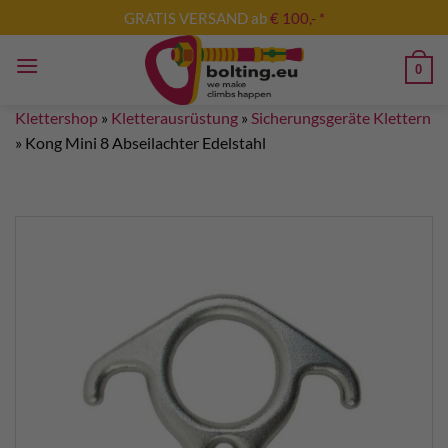
Zum
GRATIS VERSAND ab
€ 100,- *
Inhalt
springen
0
Klettershop
»
Kletterausrüstung
»
Sicherungsgeräte Klettern
»
Kong Mini 8 Abseilachter Edelstahl