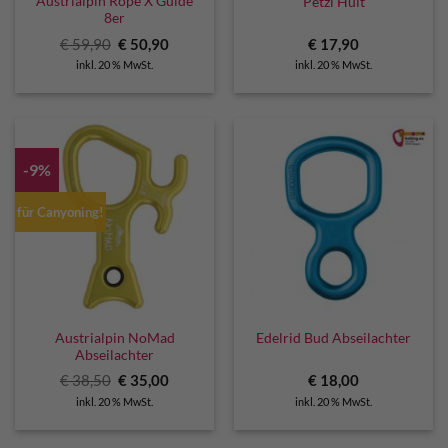
Austrialpin Rope X Guide
Petzl Huit
8er
Ursprünglicher
Aktueller
€
59,90
€
50,90
€
17,90
Preis
Preis
inkl. 20 % MwSt.
inkl. 20 % MwSt.
war:
ist:
€ 59,90
€ 50,90.
-9%
für Canyoning!
Austrialpin NoMad
Edelrid Bud Abseilachter
Abseilachter
Ursprünglicher
Aktueller
€
38,50
€
35,00
€
18,00
Preis
Preis
inkl. 20 % MwSt.
inkl. 20 % MwSt.
war:
ist:
€ 38,50
€ 35,00.