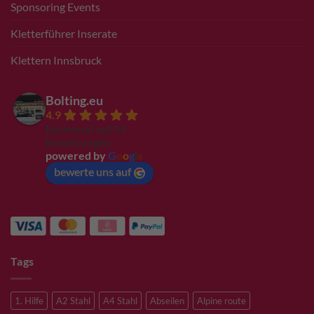
Sponsoring Events
Kletterführer Inserate
Klettern Innsbruck
Bolting.eu
4.9
Basierend auf 94
Bewertungen
powered by
G
o
o
g
l
e
bewerte uns auf
Tags
1. Hilfe
A2 Stahl
A4 Stahl
Abseilen
Alpine route