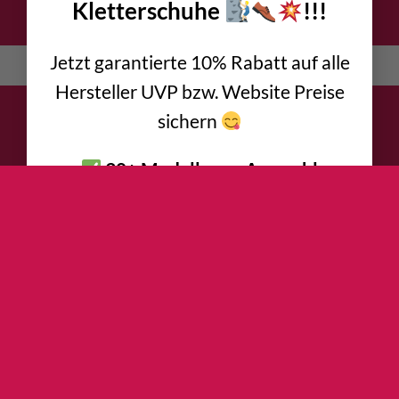
Kletterschuhe
!!!
DATENSCHUTZ
IMPRESSUM
KONTAKT
AGB
Jetzt garantierte 10% Rabatt auf alle
English
(
Englisch
)
Deutsch
Hersteller UVP bzw. Website Preise
sichern
30+ Modelle zur Auswahl
Kinder - Jugendliche - Damen -
Herren
Halle - Fels - Bouldern -
Sportklettern - Mehrseillängen