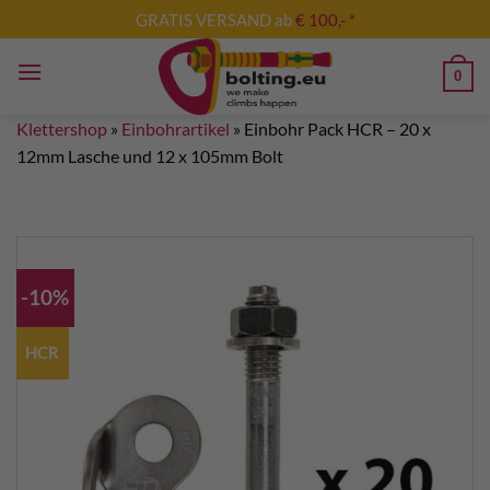
Zum
GRATIS VERSAND ab
€ 100,- *
Inhalt
springen
0
Klettershop
»
Einbohrartikel
»
Einbohr Pack HCR – 20 x
12mm Lasche und 12 x 105mm Bolt
-10%
HCR