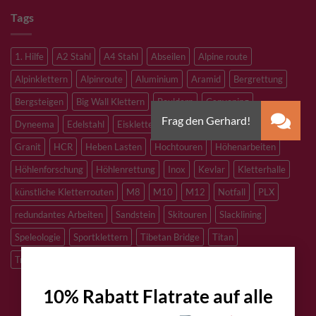
Tags
1. Hilfe
A2 Stahl
A4 Stahl
Abseilen
Alpine route
Alpinklettern
Alpinroute
Aluminium
Aramid
Bergrettung
Bergsteigen
Big Wall Klettern
Bouldern
Canyoning
Dyneema
Edelstahl
Eisklettern
Flaschenzug
Flying Fox
Granit
HCR
Heben Lasten
Hochtouren
Höhenarbeiten
Höhlenforschung
Höhlenrettung
Inox
Kevlar
Kletterhalle
künstliche Kletterrouten
M8
M10
M12
Notfall
PLX
redundantes Arbeiten
Sandstein
Skitouren
Slacklining
Speleologie
Sportklettern
Tibetan Bridge
Titan
×
Trad Klettern
verzinkter Stahl
10% Rabatt Flatrate auf alle