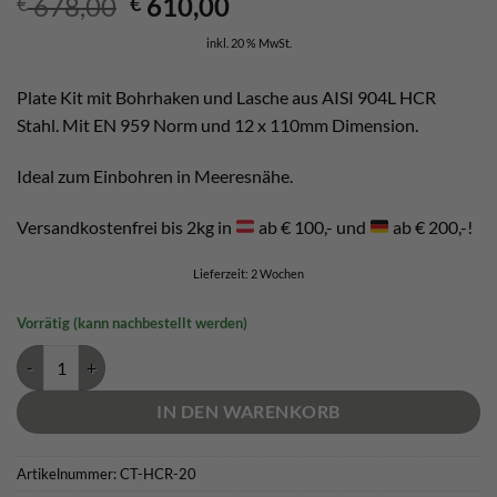
Ursprünglicher
Aktueller
678,00
610,00
€
€
Preis
Preis
inkl. 20 % MwSt.
war:
ist:
€ 678,00
€ 610,00.
Plate Kit mit Bohrhaken und Lasche aus AISI 904L HCR
Stahl. Mit EN 959 Norm und 12 x 110mm Dimension.
Ideal zum Einbohren in Meeresnähe.
Versandkostenfrei bis 2kg in
ab € 100,- und
ab € 200,-!
Lieferzeit:
2 Wochen
Vorrätig (kann nachbestellt werden)
Einbohr Pack HCR - 20 x 12mm Lasche und 12 x 105mm Bolt Menge
IN DEN WARENKORB
Artikelnummer:
CT-HCR-20