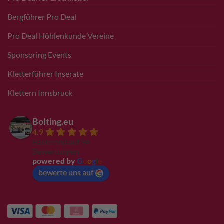
Bergführer Pro Deal
Pro Deal Höhlenkunde Vereine
Sponsoring Events
Kletterführer Inserate
Klettern Innsbruck
Bolting.eu
4.9
Basierend auf 94
Bewertungen
powered by
G
o
o
g
l
e
bewerte uns auf