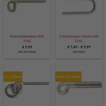
8mm Klebehaken AISI
U Klebehaken 10mm AISI
316L
316L
€
5,99
€
7,49
–
€
9,99
inkl. 20 % MwSt.
inkl. MwSt.
12 x 150mm
Schaft 15 x 28mm