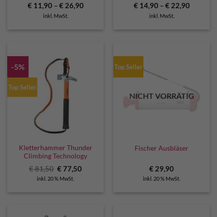
€
11,90
–
€
26,90
€
14,90
–
€
22,90
inkl. MwSt.
inkl. MwSt.
-5%
Top Seller
Top Seller
NICHT VORRÄTIG
Kletterhammer Thunder
Fischer Ausbläser
Climbing Technology
Ursprünglicher
Aktueller
€
81,50
€
77,50
€
29,90
Preis
Preis
inkl. 20 % MwSt.
inkl. 20 % MwSt.
war:
ist:
€ 81,50
€ 77,50.