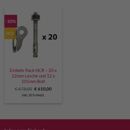
-10%
HCR
Einbohr Pack HCR – 20 x
12mm Lasche und 12 x
105mm Bolt
Ursprünglicher
Aktueller
€
678,00
€
610,00
Preis
Preis
inkl. 20 % MwSt.
war:
ist:
€ 678,00
€ 610,00.