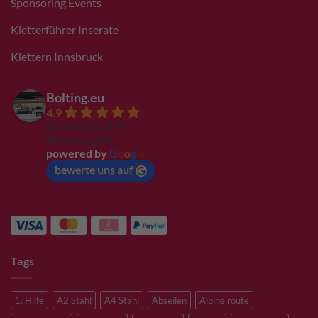
Sponsoring Events
Kletterführer Inserate
Klettern Innsbruck
Bolting.eu
4.9
Basierend auf 94
Bewertungen
powered by
G
o
o
g
l
e
bewerte uns auf
Tags
1. Hilfe
A2 Stahl
A4 Stahl
Abseilen
Alpine route