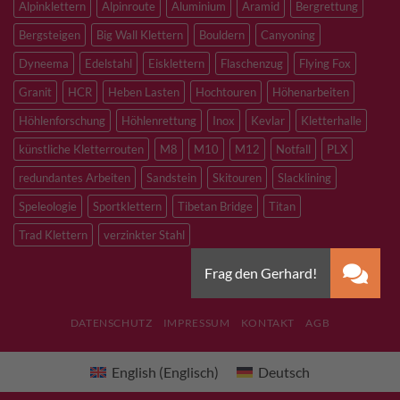
Alpinklettern
Alpinroute
Aluminium
Aramid
Bergrettung
Bergsteigen
Big Wall Klettern
Bouldern
Canyoning
Dyneema
Edelstahl
Eisklettern
Flaschenzug
Flying Fox
Granit
HCR
Heben Lasten
Hochtouren
Höhenarbeiten
Höhlenforschung
Höhlenrettung
Inox
Kevlar
Kletterhalle
künstliche Kletterrouten
M8
M10
M12
Notfall
PLX
redundantes Arbeiten
Sandstein
Skitouren
Slacklining
Speleologie
Sportklettern
Tibetan Bridge
Titan
Trad Klettern
verzinkter Stahl
DATENSCHUTZ
IMPRESSUM
KONTAKT
AGB
English
(
Englisch
)
Deutsch