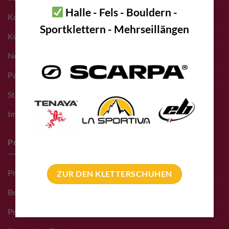
Halle - Fels - Bouldern -
Kontakt
Sportklettern - Mehrseillängen
Kunden
Newsletter Anmeldung
Partner bolting.eu
Standort – Adresse
Impressum
Pro Deals & Sponsoring
Pro Deal für Erschließer
ZUR DEN KLETTERSCHUHEN
Bergführer Pro Deal
Pro Deal Höhlenkunde Vereine