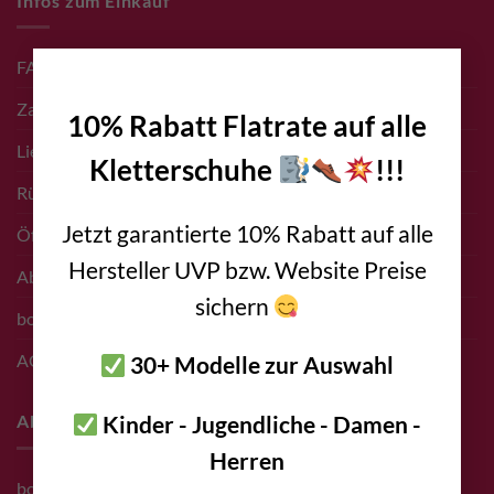
Infos zum Einkauf
×
FAQ
Zahlungsarten
10% Rabatt Flatrate auf alle
Liefer- & Versand Infos
Kletterschuhe
!!!
Rücksendungen
Jetzt garantierte 10% Rabatt auf alle
Öffnungszeiten Shop
Hersteller UVP bzw. Website Preise
Abholung vor Ort
sichern
bolting.eu Gutschein
AGB
30+ Modelle zur Auswahl
Kinder - Jugendliche - Damen -
About
Herren
bolting.eu Team