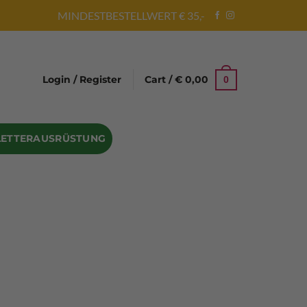
MINDESTBESTELLWERT € 35,-
Login / Register
Cart /
€
0,00
0
LETTERAUSRÜSTUNG
Abseilgeräte
Bandschlinge
Rock hammer
Geschenke für Kletterer
Climbing gloves
Kletterhelme
Kletter Trainingsbalken
Sicherungsgeräte
Seilsäcke
Seilrollen
 Eispickel – Eisgeräte
Eisschrauben
en
Steigeisen Ersatzteile – Zubehör
len
Skyhook Climbing