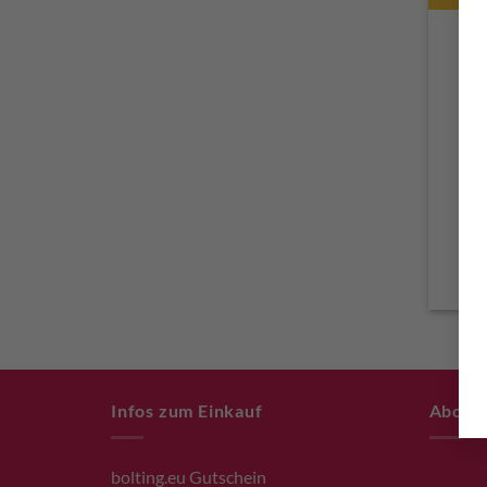
Bol
12m
Infos zum Einkauf
About
bolting.eu Gutschein