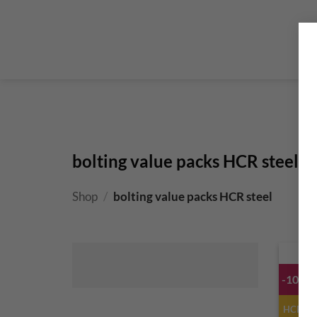
Steigklemmen – Seilklemmen
Boulder brushes
Chalkbag Bouldern
Chalk Klettern
Termine
EN 959 – UIAA 123 expansion bolt Standard
G
Set up a climbing route with expansion bolt
Set
bolting value packs HCR steel
Shop
/
bolting value packs HCR steel
-10%
HCR