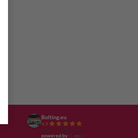
Bolting.eu
4.9
Based on 94 reviews
powered by
G
o
o
g
l
e