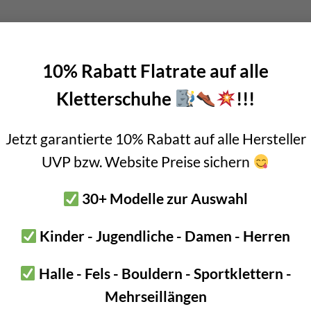
Boulderführer
Bouldermatten
Bouldertaschen
Boul
 Kurse & Buchung
Set up abseiling point
expansion bolt set
alvanic corrosion with expansion bolt
glue in bolt set
to bolt 
 up a climbing route with glue in bolt
Steel qualities at expansion bolt
10% Rabatt Flatrate auf alle
Kletterschuhe
!!!
Jetzt garantierte 10% Rabatt auf alle Hersteller
UVP bzw. Website Preise sichern
30+ Modelle zur Auswahl
Kinder - Jugendliche - Damen - Herren
Halle - Fels - Bouldern - Sportklettern -
Mehrseillängen