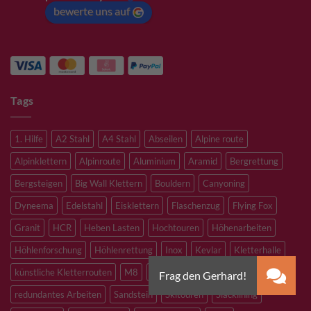
bewerte uns auf
Tags
1. Hilfe
A2 Stahl
A4 Stahl
Abseilen
Alpine route
Alpinklettern
Alpinroute
Aluminium
Aramid
Bergrettung
Bergsteigen
Big Wall Klettern
Bouldern
Canyoning
Dyneema
Edelstahl
Eisklettern
Flaschenzug
Flying Fox
Granit
HCR
Heben Lasten
Hochtouren
Höhenarbeiten
Höhlenforschung
Höhlenrettung
Inox
Kevlar
Kletterhalle
künstliche Kletterrouten
M8
M10
M12
Notfall
PLX
redundantes Arbeiten
Sandstein
Skitouren
Slacklining