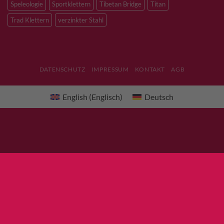
Speleologie
Sportklettern
Tibetan Bridge
Titan
Trad Klettern
verzinkter Stahl
DATENSCHUTZ
IMPRESSUM
KONTAKT
AGB
English
(
Englisch
)
Deutsch