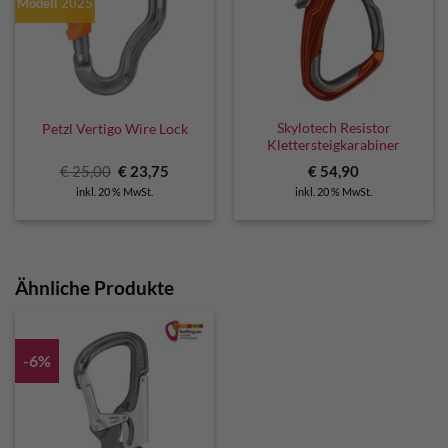
Modell 2025
Skylotech Resistor
Petzl Vertigo Wire Lock
Klettersteigkarabiner
Ursprünglicher
Aktueller
€
25,00
€
23,75
€
54,90
Preis
Preis
inkl. 20 % MwSt.
inkl. 20 % MwSt.
war:
ist:
€ 25,00
€ 23,75.
Ähnliche Produkte
-6%