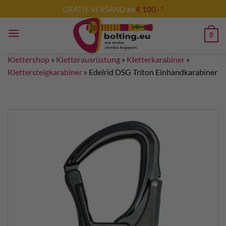
Zum
GRATIS VERSAND ab
€ 100,- *
Inhalt
springen
0
Klettershop
»
Kletterausrüstung
»
Kletterkarabiner
»
Klettersteigkarabiner
»
Edelrid DSG Triton Einhandkarabiner