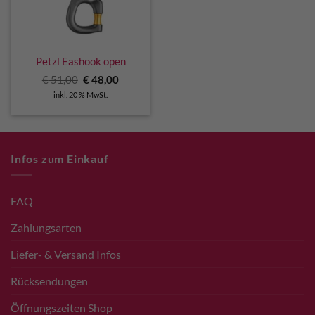
Petzl Eashook open
Ursprünglicher
Aktueller
€
51,00
€
48,00
Preis
Preis
inkl. 20 % MwSt.
war:
ist:
€ 51,00
€ 48,00.
Infos zum Einkauf
FAQ
Zahlungsarten
Liefer- & Versand Infos
Rücksendungen
Öffnungszeiten Shop