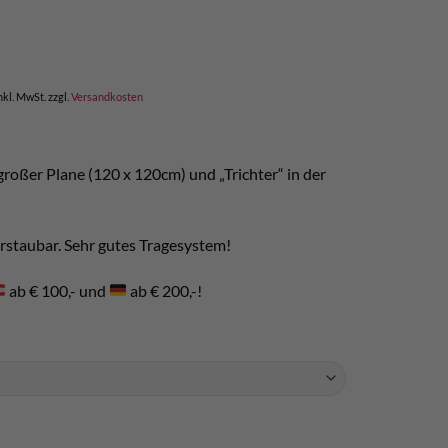
cher
eller
s
,00.
nkl. MwSt.
zzgl.
Versandkosten
großer Plane (120 x 120cm) und „Trichter“ in der
verstaubar. Sehr gutes Tragesystem!
ab € 100,- und
ab € 200,-!