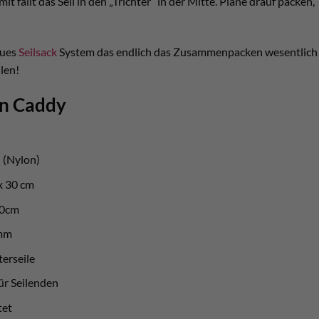
it fällt das Seil in den „Trichter“ in der Mitte. Plane drauf pac
eues
Seilsack
System das endlich das Zusammenpacken wesentlich be
len!
en Caddy
 (Nylon)
x 30 cm
20cm
amm
terseile
ür Seilenden
tet