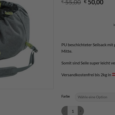
Ursprüngli
Aktu
55,00
50,00
€
€
Preis
Prei
war:
ist:
€ 55,00
€ 50
i
PU beschichteter Seilsack mit 
Mitte.
Somit sind Seile super leicht 
Versandkostenfrei bis 2kg in
Farbe
Edelrid Caddy Menge