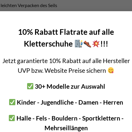
 leichten Verpacken des Seils
mpressionsriemen
terriemen
10% Rabatt Flatrate auf alle
Kletterschuhe
!!!
Also wir finden den Trichter des Seilsacks 
leicht packen. D.h. kein umständliches Posi
Jetzt garantierte 10% Rabatt auf alle Hersteller
Einrollen mehr.
UVP bzw. Website Preise sichern
Einfach die Enden einhalten einhalten. Die
30+ Modelle zur Auswahl
Taschenteil. Dann Plane darüber legen, mit
Kinder - Jugendliche - Damen - Herren
Produktvideo
Halle - Fels - Bouldern - Sportklettern -
Ein Bild sagt mehr als 1.000 Worte. Deshal
Mehrseillängen