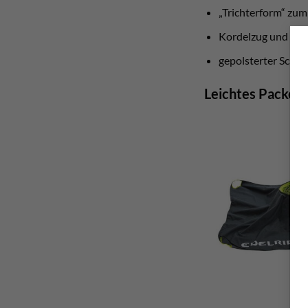
„Trichterform“ zum
Kordelzug und Ko
gepolsterter Schul
Leichtes Packen