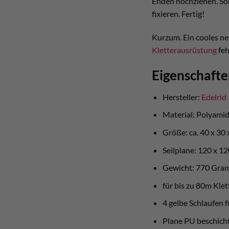
Enden hochziehen. Som
fixieren. Fertig!
Kurzum. Ein cooles n
Kletterausrüstung
feh
Eigenschaft
Hersteller:
Edelrid
Material: Polyamid
Größe: ca. 40 x 30 
Seilplane: 120 x 1
Gewicht: 770 Gr
für bis zu 80m Klet
4 gelbe Schlaufen f
Plane PU beschich