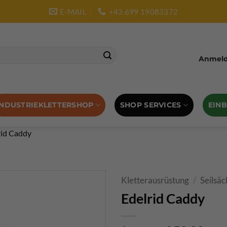
E-MAIL
+43 699 19083372
Anmelde
SHOP SERVICES
EIN
INDUSTRIEKLETTERSHOP
rid Caddy
Kletterausrüstung
/
Seilsäc
Edelrid Caddy