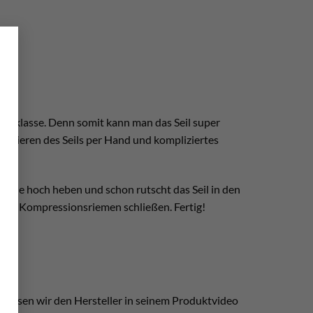
×
echt klasse. Denn somit kann man das Seil super
tionieren des Seils per Hand und kompliziertes
 Plane hoch heben und schon rutscht das Seil in den
 den Kompressionsriemen schließen. Fertig!
b lassen wir den Hersteller in seinem Produktvideo