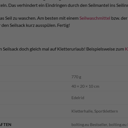
ln. Das verhindert ein Eindringen durch den Seilmantel ins Seilin
as Seil zu waschen. Am besten mit einem
Seilwaschmittel
bzw. de
den Seilsack kurz ausspülen. Fertig!
 Seilsack doch gleich mal auf Kletterurlaub! Beispielsweise zum
K
770 g
40 × 20 × 10 cm
Edelrid
Kletterhalle, Sportklettern
AFTEN
bolting.eu Bestseller, bolting.e