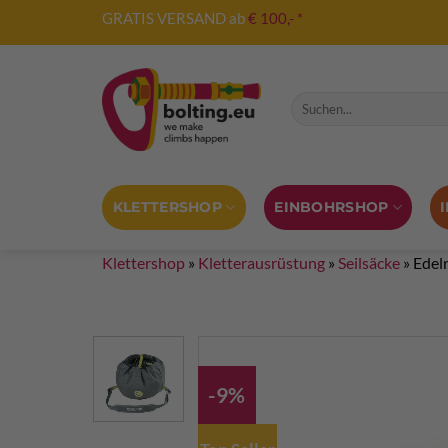
Zum
GRATIS VERSAND ab
€ 100,- *
Inhalt
springen
Suche nach:
KLETTERSHOP
EINBOHRSHOP
Klettershop
»
Kletterausrüstung
»
Seilsäcke
»
Edel
-9%