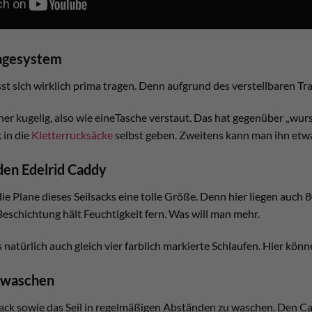
agesystem
sst sich wirklich prima tragen. Denn aufgrund des verstellbaren T
her kugelig, also wie eineTasche verstaut. Das hat gegenüber „wur
 in die
Kletterrucksäcke
selbst geben. Zweitens kann man ihn etwa
den Edelrid Caddy
ie Plane dieses Seilsacks eine tolle Größe. Denn hier liegen auc
Beschichtung hält Feuchtigkeit fern. Was will man mehr.
 natürlich auch gleich vier farblich markierte Schlaufen. Hier kö
g waschen
lsack sowie das Seil in regelmäßigen Abständen zu waschen. Den 