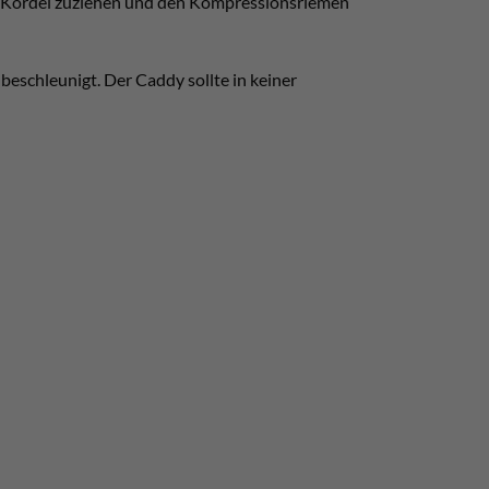
ken, Kordel zuziehen und den Kompressionsriemen
schleunigt. Der Caddy sollte in keiner