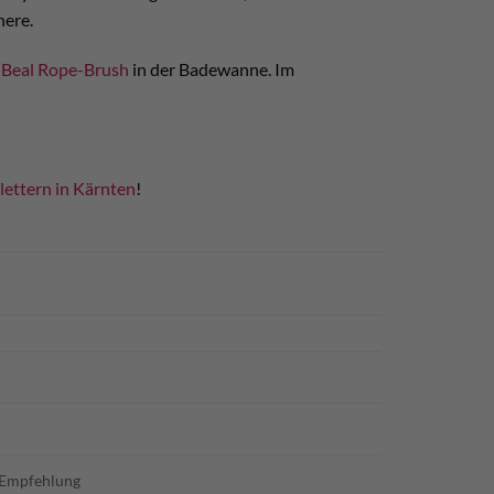
nere.
r
Beal Rope-Brush
in der Badewanne. Im
lettern in Kärnten
!
u Empfehlung