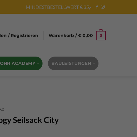
MINDESTBESTELLWERT € 35,-
n / Registrieren
Warenkorb /
€
0,00
0
BOHR ACADEMY
BAULEISTUNGEN
ke
gy Seilsack City