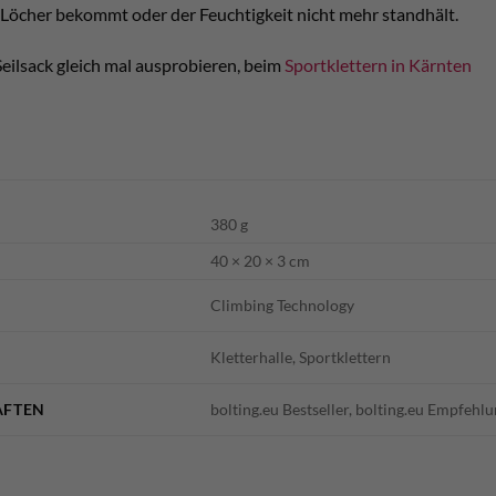
Löcher bekommt oder der Feuchtigkeit nicht mehr standhält.
Seilsack gleich mal ausprobieren, beim
Sportklettern in Kärnten
380 g
40 × 20 × 3 cm
Climbing Technology
Kletterhalle, Sportklettern
AFTEN
bolting.eu Bestseller, bolting.eu Empfehlu