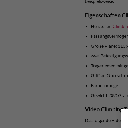
beispielsweise.
Eigenschaften Cl
Hersteller:
Climbin
Fassungsvermögen:
Größe Plane: 110 
zwei Befestigungss
Trageriemen mit g
Griff an Oberseite
Farbe: orange
Gewicht: 380 Gr
Video Climbing T
Das folgende Video ste