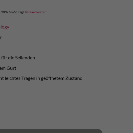
l. 20 % MwSt.
zzgl.
Versandkosten
ology
r
für die Seilenden
tem Gurt
ht leichtes Tragen in geöffnetem Zustand
ty Menge