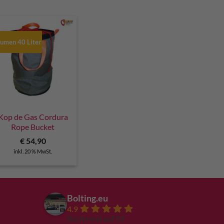
lumen 40 Liter
Kop de Gas Cordura
Rope Bucket
€
54,90
inkl. 20 % MwSt.
Bolting.eu
4.9
Basierend auf 94