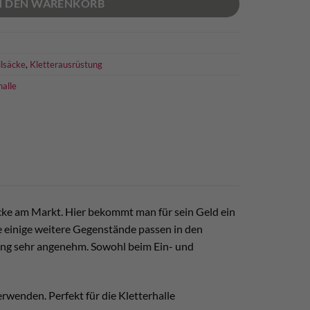
N DEN WARENKORB
ilsäcke
,
Kletterausrüstung
halle
äcke am Markt. Hier bekommt man für sein Geld ein
ie einige weitere Gegenstände passen in den
dling sehr angenehm. Sowohl beim Ein- und
erwenden. Perfekt für die Kletterhalle