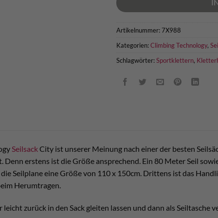
I
Artikelnummer:
7X988
Kategorien:
Climbing Technology
,
Se
Schlagwörter:
Sportklettern
,
Kletter
logy
Seilsack
City ist unserer Meinung nach einer der besten Seils
kt. Denn erstens ist die Größe ansprechend. Ein 80 Meter Seil sow
t die Seilplane eine Größe von 110 x 150cm. Drittens ist das Han
beim Herumtragen.
 leicht zurück in den Sack gleiten lassen und dann als Seiltasche v