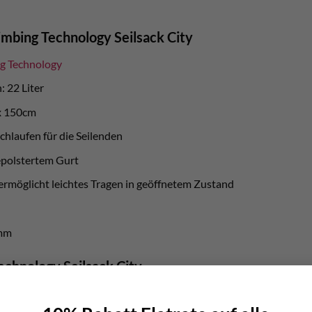
imbing Technology Seilsack City
g Technology
 22 Liter
x 150cm
chlaufen für die Seilenden
epolstertem Gurt
 ermöglicht leichtes Tragen in geöffnetem Zustand
amm
echnology Seilsack City
llt den Seilsack näher vor: