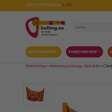
Zum
GRATIS VERSAND ab
€ 100,- *
Inhalt
springen
Suche nach:
KLETTERSHOP
EINBOHRSHOP
Klettershop
»
Kletterausrüstung
»
Seilsäcke
»
Clim