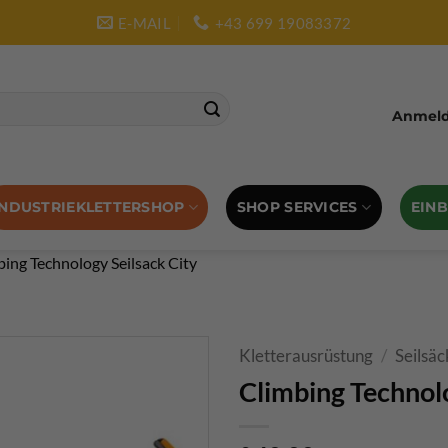
E-MAIL
+43 699 19083372
Anmelde
SHOP SERVICES
EIN
INDUSTRIEKLETTERSHOP
bing Technology Seilsack City
Kletterausrüstung
/
Seilsäc
Climbing Technolo