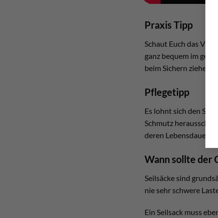
Praxis Tipp
Schaut Euch das Video
ganz bequem im geöffn
beim Sichern ziehen.
Pflegetipp
Es lohnt sich den Sei
Schmutz herausschüttel
deren Lebensdauer. Is
Wann sollte der 
Seilsäcke sind grundsä
nie sehr schwere Last
Ein Seilsack muss ebe