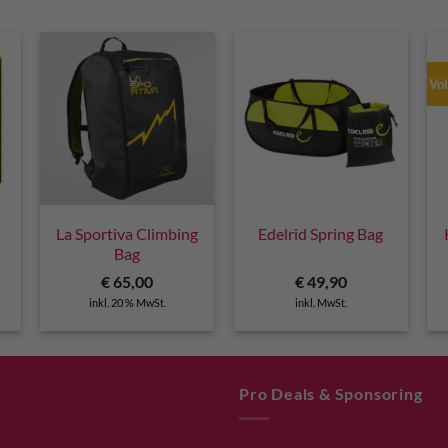
Vo
La Sportiva Climbing
Edelrid Spring Bag
Bag
€
65,00
€
49,90
inkl. 20 % MwSt.
inkl. MwSt.
Pro Deals & Sponsoring