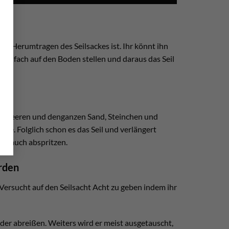
as Herumtragen des Seilsackes ist. Ihr könnt ihn
einfach auf den Boden stellen und daraus das Seil
ach leeren und denganzen Sand, Steinchen und
re. Folglich schon es das Seil und verlängert
chlauch abspritzen.
erden
 Versucht auf den Seilsacht Acht zu geben indem ihr
der abreißen. Weiters wird er meist ausgetauscht,