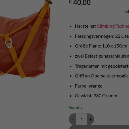
40,00
€
ink
Hersteller:
Climbing Techn
Fassungsvermögen: 22 Lite
Größe Plane: 110 x 150cm
zwei Befestigungsschlaufen 
Trageriemen mit gepolster
Griff an Oberseite ermöglic
Farbe: orange
Gewicht: 380 Gramm
Vorrätig
Climbing Technology Seilsack Ci