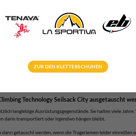
 oben genau an. Dort ist klar zu sehen wie die beste Methode für d
eten Zustand von Route zu Route tragen. Wer will, kann den Sack 
ZUR DEN KLETTERSCHUHEN
lsack sowie das Seil in regelmäßigen Abständen zu waschen. Den S
n. Das verhindert ein Eindringen durch den Seilmantel ins Seilinne
t der Seilsack extrem verdreckt, dann einfach mal mit dem Gartens
Climbing Technology Seilsack City ausgetauscht w
tzlich langlebige Ausrüstungsgegenstände. Sie halten viele Jahre.
en darin transportiert oder irgendwo hängen bleibt.
n dann getauscht werden, wenn die Trageriemen leider einreißen o