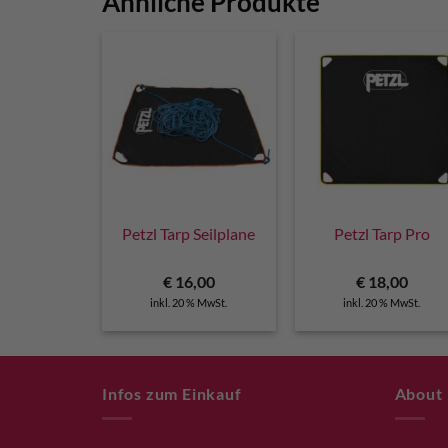
Ähnliche Produkte
Petzl Tarp Seilplane
Petzl Tarp Pro
€
16,00
€
18,00
inkl. 20 % MwSt.
inkl. 20 % MwSt.
Infos zum Einkauf
About