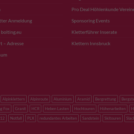
n
Pro Deal Höhlenkunde Verein
tter Anmeldung
Sponsoring Events
 bolting.eu
Kletterführer Inserate
t – Adresse
Klettern Innsbruck
sum
Alpinklettern
Alpinroute
Aluminium
Aramid
Bergrettung
Bergst
ng Fox
Granit
HCR
Heben Lasten
Hochtouren
Höhenarbeiten
H
12
Notfall
PLX
redundantes Arbeiten
Sandstein
Skitouren
Slac