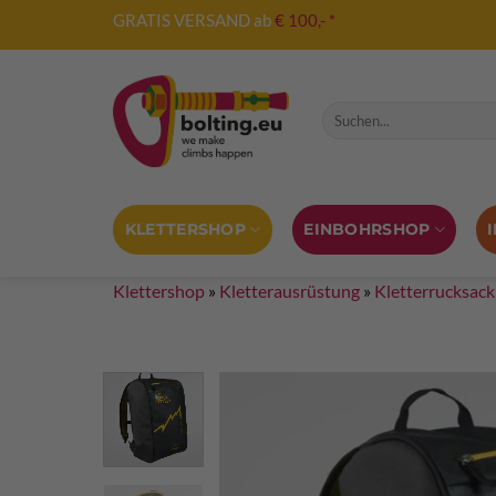
Zum
GRATIS VERSAND ab
€ 100,- *
Inhalt
springen
Suche nach:
KLETTERSHOP
EINBOHRSHOP
Klettershop
»
Kletterausrüstung
»
Kletterrucksack