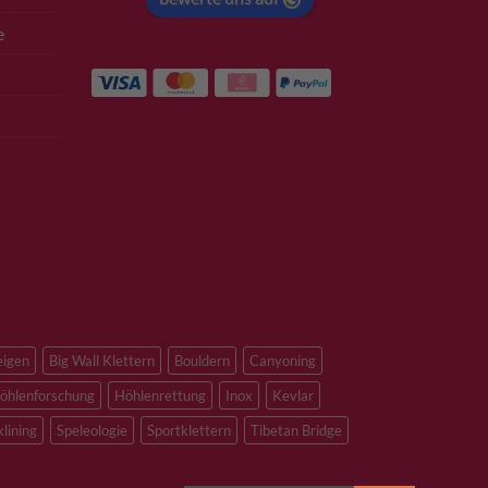
e
eigen
Big Wall Klettern
Bouldern
Canyoning
öhlenforschung
Höhlenrettung
Inox
Kevlar
klining
Speleologie
Sportklettern
Tibetan Bridge