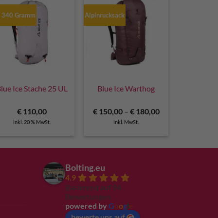
r 340 Gramm
Alpinrucksack
lue Ice Stache 25 UL
Blue Ice Warthog
r
€
110,00
€
150,00
–
€
180,00
inkl. 20 % MwSt.
inkl. MwSt.
Bolting.eu
4.9
Basierend auf 94
Bewertungen
powered by
G
o
o
g
l
e
bewerte uns auf