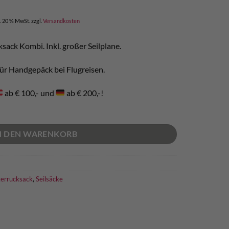
l. 20 % MwSt.
zzgl.
Versandkosten
ksack Kombi. Inkl. großer Seilplane.
 für Handgepäck bei Flugreisen.
ab € 100,- und
ab € 200,-!
N DEN WARENKORB
terrucksack
,
Seilsäcke