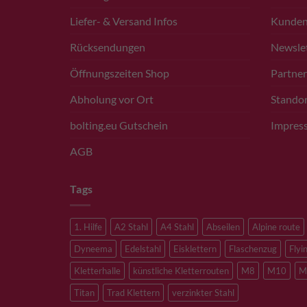
Liefer- & Versand Infos
Kunde
Rücksendungen
Newsle
Öffnungszeiten Shop
Partner
Abholung vor Ort
Standor
bolting.eu Gutschein
Impres
AGB
Tags
1. Hilfe
A2 Stahl
A4 Stahl
Abseilen
Alpine route
Dyneema
Edelstahl
Eisklettern
Flaschenzug
Flyi
Kletterhalle
künstliche Kletterrouten
M8
M10
M
Titan
Trad Klettern
verzinkter Stahl