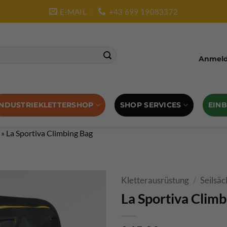
E-MAIL
+43 699 19083372
Anmelde
SHOP SERVICES
EIN
INDUSTRIEKLETTERSHOP
»
La Sportiva Climbing Bag
Kletterausrüstung
/
Seilsäc
La Sportiva Climb