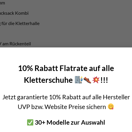
amm
ucksack Kombi
 für die Kletterhalle
V am Rückenteil
mit einem „Zip“
10% Rabatt Flatrate auf alle
Kletterschuhe
!!!
erriemen
Jetzt garantierte 10% Rabatt auf alle Hersteller
 Austrian Airlines
UVP bzw. Website Preise sichern
30+ Modelle zur Auswahl
 Sportiva euch seinen Bag näher vor.