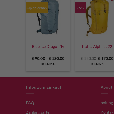
-6%
Alpinrucksack
Blue Ice Dragonfly
Kohla Alpinist 22
Ursprüng
€
90,00
–
€
130,00
€
180,00
€
170,00
Preis
inkl. MwSt.
inkl. MwSt.
war:
€ 180,00
Infos zum Einkauf
About
FAQ
bolting
Zahlungsarten
Kontak