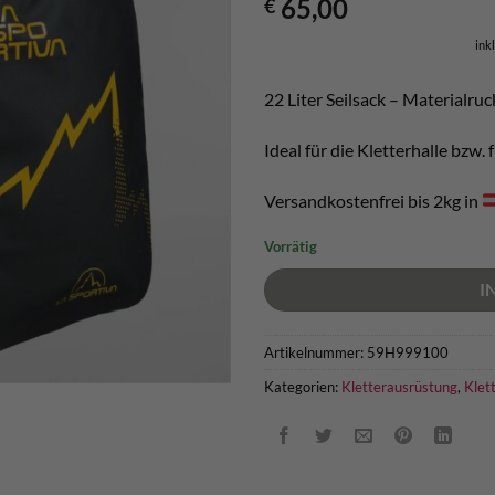
65,00
€
ink
22 Liter Seilsack – Materialruc
Ideal für die Kletterhalle bzw.
Versandkostenfrei bis 2kg in
Vorrätig
I
Artikelnummer:
59H999100
Kategorien:
Kletterausrüstung
,
Klet