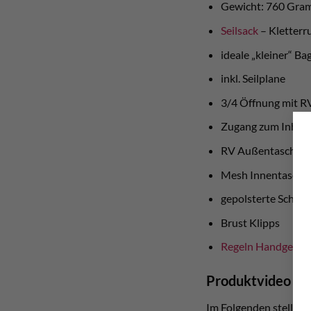
Gewicht: 760 Gr
Seilsack
– Kletterr
ideale „kleiner“ Bag
inkl. Seilplane
3/4 Öffnung mit R
Zugang zum Inhalt 
RV Außentasche
Mesh Innentasche
gepolsterte Schult
Brust Klipps
Regeln Handgepäck
Produktvideo
Im Folgenden stellt La