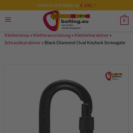
Zum
GRATIS VERSAND ab
€ 100,- *
Inhalt
springen
0
Klettershop
»
Kletterausrüstung
»
Kletterkarabiner
»
Schraubkarabiner
»
Black Diamond Oval Keylock Screwgate