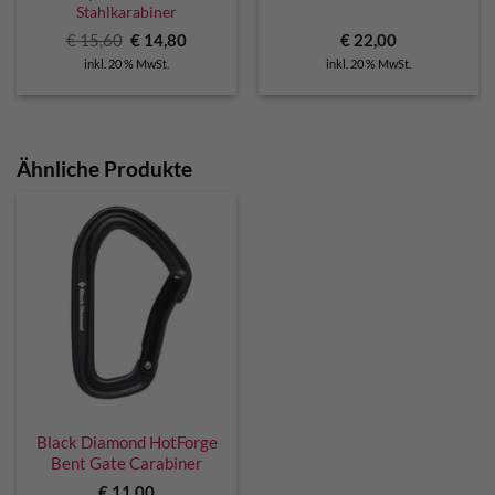
Stahlkarabiner
Ursprünglicher
Aktueller
€
15,60
€
14,80
€
22,00
Preis
Preis
inkl. 20 % MwSt.
inkl. 20 % MwSt.
war:
ist:
€ 15,60
€ 14,80.
Ähnliche Produkte
Black Diamond HotForge
Bent Gate Carabiner
€
11,00