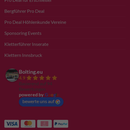
Bergführer Pro Deal
Pro Deal Höhlenkunde Vereine
Sponsoring Events
Kletterführer Inserate
Klettern Innsbruck
Bolting.eu
4.9
Basierend auf 94
Bewertungen
powered by
G
o
o
g
l
e
bewerte uns auf