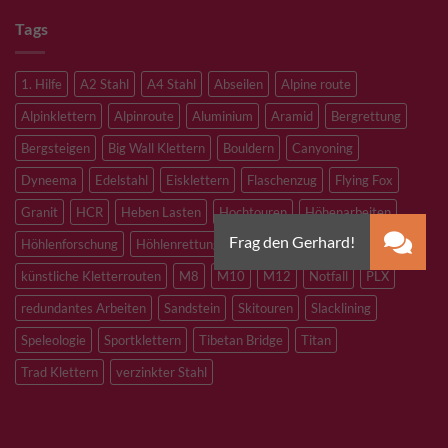
Tags
1. Hilfe
A2 Stahl
A4 Stahl
Abseilen
Alpine route
Alpinklettern
Alpinroute
Aluminium
Aramid
Bergrettung
Bergsteigen
Big Wall Klettern
Bouldern
Canyoning
Dyneema
Edelstahl
Eisklettern
Flaschenzug
Flying Fox
Granit
HCR
Heben Lasten
Hochtouren
Höhenarbeiten
Höhlenforschung
Höhlenrettung
Inox
Kevlar
Kletterhalle
künstliche Kletterrouten
M8
M10
M12
Notfall
PLX
redundantes Arbeiten
Sandstein
Skitouren
Slacklining
Speleologie
Sportklettern
Tibetan Bridge
Titan
Trad Klettern
verzinkter Stahl