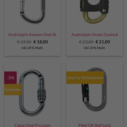
Austrialpin Asymm Oval XL
Austrialpin Ovalo Ovalock
Ursprünglicher
Aktueller
Ursprünglicher
Aktuelle
€
19,50
€
18,00
€
23,00
€
21,00
Preis
Preis
Preis
Preis
inkl. 20 % MwSt.
inkl. 20 % MwSt.
war:
ist:
war:
ist:
€ 19,50
€ 18,00.
€ 23,00
€ 21,00.
-5%
ideal für Seilklemmen
Top Seller
Camp Oval Pro Lock
Petzl OK Ball Lock