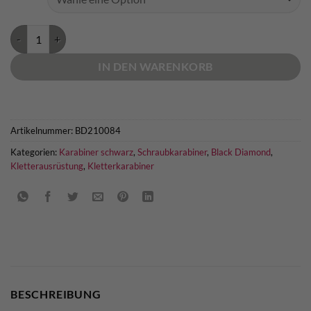
Black Diamond Oval Keylock Screwgate Menge
IN DEN WARENKORB
Artikelnummer:
BD210084
Kategorien:
Karabiner schwarz
,
Schraubkarabiner
,
Black Diamond
,
Kletterausrüstung
,
Kletterkarabiner
BESCHREIBUNG