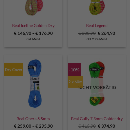
Beal Iceline Golden Dry
Beal Legend
Ursprünglicher
Aktuell
€
146,90
–
€
176,90
€
308,90
€
264,90
Preis
Preis
inkl. MwSt.
inkl. 20 % MwSt.
war:
ist:
€ 308,90
€ 264,9
-10%
Dry Cover
2 x 60m
NICHT VORRÄTIG
Beal Opera 8.5mm
Beal Gully 7,3mm Goldendry
Ursprünglicher
Aktuell
€
259,00
–
€
295,90
€
415,90
€
374,90
Preis
Preis