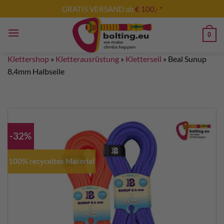
Zum
GRATIS VERSAND ab
€ 100,- *
Inhalt
springen
0
Klettershop
»
Kletterausrüstung
»
Kletterseil
»
Beal Sunup
8,4mm Halbseile
-32%
100% recyceltes Material