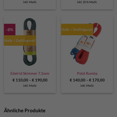
inkl. MwSt.
inkl. 20 % MwSt.
war:
ist:
€ 415,90
€ 374,9
-8%
Halb- / Zwillingsseil
Halb- / Zwillingsseil
Edelrid Skimmer 7.1mm
Petzl Rumba
€
110,00
–
€
190,00
€
140,00
–
€
170,00
inkl. MwSt.
inkl. MwSt.
Ähnliche Produkte