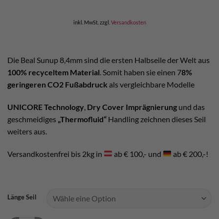
inkl. MwSt.
zzgl.
Versandkosten
Die Beal Sunup 8,4mm sind die ersten Halbseile der Welt aus
100% recyceltem Material
. Somit haben sie einen 7
8%
geringeren CO2 Fußabdruck
als vergleichbare Modelle
UNICORE Technology
,
Dry Cover Imprägnierung
und das
geschmeidiges
„Thermofluid“
Handling zeichnen dieses Seil
weiters aus.
Versandkostenfrei bis 2kg in
ab € 100,- und
ab € 200,-!
Länge Seil