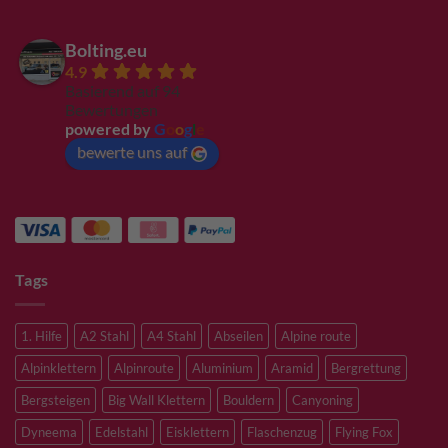
Bolting.eu
4.9
Basierend auf 94
Bewertungen
powered by
G
o
o
g
l
e
bewerte uns auf
Tags
1. Hilfe
A2 Stahl
A4 Stahl
Abseilen
Alpine route
Alpinklettern
Alpinroute
Aluminium
Aramid
Bergrettung
Bergsteigen
Big Wall Klettern
Bouldern
Canyoning
Dyneema
Edelstahl
Eisklettern
Flaschenzug
Flying Fox