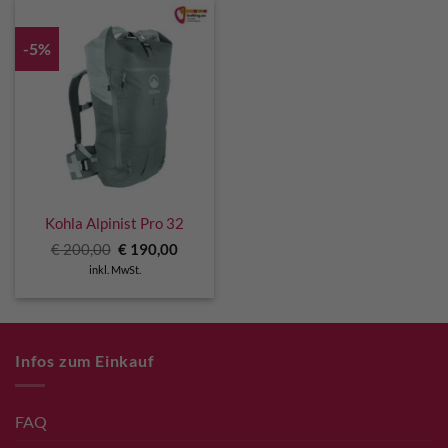
-5%
Kohla Alpinist Pro 32
Ursprünglicher
Aktueller
€
200,00
€
190,00
Preis
Preis
inkl. MwSt.
war:
ist:
€ 200,00
€ 190,00.
Infos zum Einkauf
FAQ