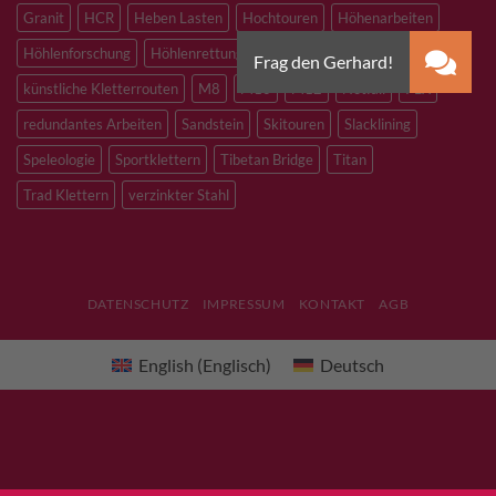
Granit
HCR
Heben Lasten
Hochtouren
Höhenarbeiten
Höhlenforschung
Höhlenrettung
Inox
Kevlar
Kletterhalle
künstliche Kletterrouten
M8
M10
M12
Notfall
PLX
redundantes Arbeiten
Sandstein
Skitouren
Slacklining
Speleologie
Sportklettern
Tibetan Bridge
Titan
Trad Klettern
verzinkter Stahl
DATENSCHUTZ
IMPRESSUM
KONTAKT
AGB
English
(
Englisch
)
Deutsch