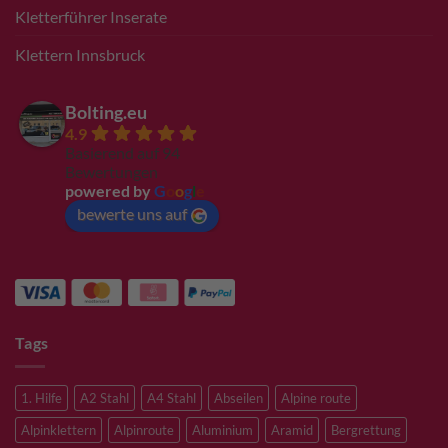
Kletterführer Inserate
Klettern Innsbruck
Bolting.eu
4.9
Basierend auf 94
Bewertungen
powered by
G
o
o
g
l
e
bewerte uns auf
Tags
1. Hilfe
A2 Stahl
A4 Stahl
Abseilen
Alpine route
Alpinklettern
Alpinroute
Aluminium
Aramid
Bergrettung