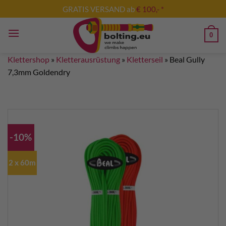
Zum
GRATIS VERSAND ab
€ 100,- *
Inhalt
springen
0
Klettershop
»
Kletterausrüstung
»
Kletterseil
»
Beal Gully
7,3mm Goldendry
-10%
2 x 60m