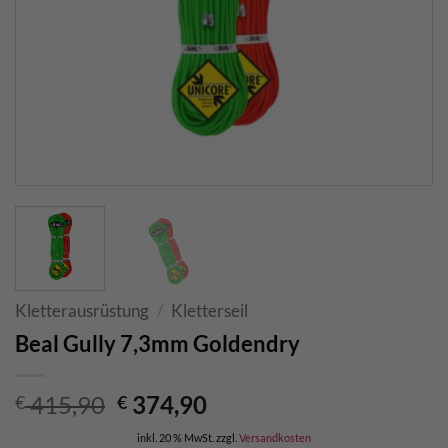
Kletterausrüstung
/
Kletterseil
Beal Gully 7,3mm Goldendry
Ursprünglicher
Aktueller
415,90
374,90
€
€
Preis
Preis
inkl. 20 % MwSt.
zzgl.
Versandkosten