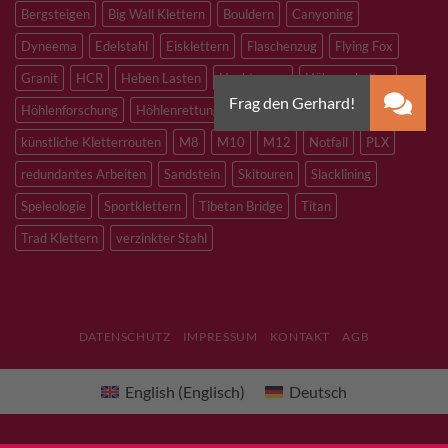
Bergsteigen
Big Wall Klettern
Bouldern
Canyoning
Dyneema
Edelstahl
Eisklettern
Flaschenzug
Flying Fox
Granit
HCR
Heben Lasten
Hochtouren
Höhenarbeiten
Höhlenforschung
Höhlenrettung
Inox
Kevlar
Kletterhalle
künstliche Kletterrouten
M8
M10
M12
Notfall
PLX
redundantes Arbeiten
Sandstein
Skitouren
Slacklining
Speleologie
Sportklettern
Tibetan Bridge
Titan
Trad Klettern
verzinkter Stahl
DATENSCHUTZ
IMPRESSUM
KONTAKT
AGB
English
(
Englisch
)
Deutsch