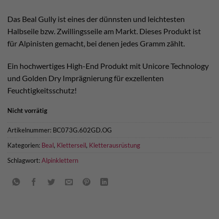
war:
ist:
€ 415,90
€ 374,90.
Das Beal Gully ist eines der dünnsten und leichtesten
Halbseile bzw. Zwillingsseile am Markt. Dieses Produkt ist
für Alpinisten gemacht, bei denen jedes Gramm zählt.
Ein hochwertiges High-End Produkt mit Unicore Technology
und Golden Dry Imprägnierung für exzellenten
Feuchtigkeitsschutz!
Nicht vorrätig
Artikelnummer:
BC073G.602GD.OG
Kategorien:
Beal
,
Kletterseil
,
Kletterausrüstung
Schlagwort:
Alpinklettern