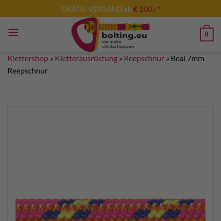
Zum
GRATIS VERSAND ab
€ 100,- *
Inhalt
springen
0
Klettershop
»
Kletterausrüstung
»
Reepschnur
»
Beal 7mm
Reepschnur