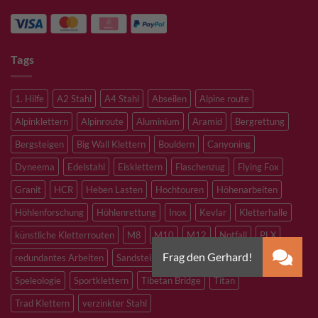
Tags
1. Hilfe
A2 Stahl
A4 Stahl
Abseilen
Alpine route
Alpinklettern
Alpinroute
Aluminium
Aramid
Bergrettung
Bergsteigen
Big Wall Klettern
Bouldern
Canyoning
Dyneema
Edelstahl
Eisklettern
Flaschenzug
Flying Fox
Granit
HCR
Heben Lasten
Hochtouren
Höhenarbeiten
Höhlenforschung
Höhlenrettung
Inox
Kevlar
Kletterhalle
künstliche Kletterrouten
M8
M10
M12
Notfall
PLX
redundantes Arbeiten
Sandstein
Skitouren
Slacklining
Speleologie
Sportklettern
Tibetan Bridge
Titan
Trad Klettern
verzinkter Stahl