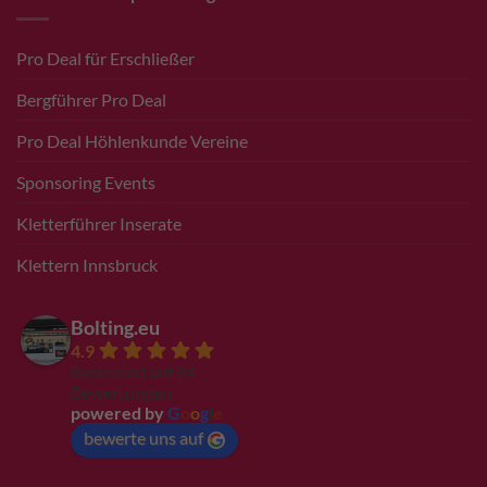
Pro Deal für Erschließer
Bergführer Pro Deal
Pro Deal Höhlenkunde Vereine
Sponsoring Events
Kletterführer Inserate
Klettern Innsbruck
Bolting.eu
4.9
Basierend auf 94
Bewertungen
powered by
G
o
o
g
l
e
bewerte uns auf