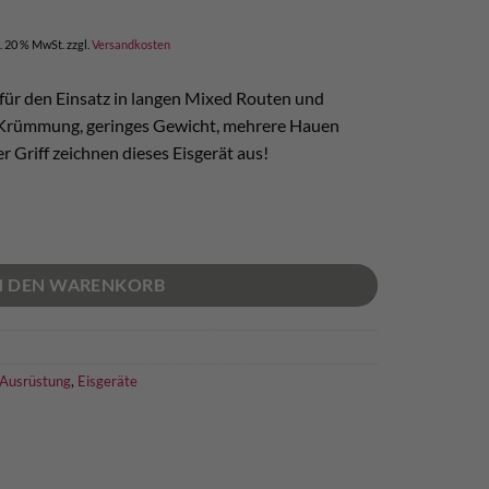
icher
ktueller
reis
l. 20 % MwSt.
zzgl.
Versandkosten
t:
 224,00.
 für den Einsatz in langen Mixed Routen und
Krümmung, geringes Gewicht, mehrere Hauen
 Griff zeichnen dieses Eisgerät aus!
enge
N DEN WARENKORB
 Ausrüstung
,
Eisgeräte