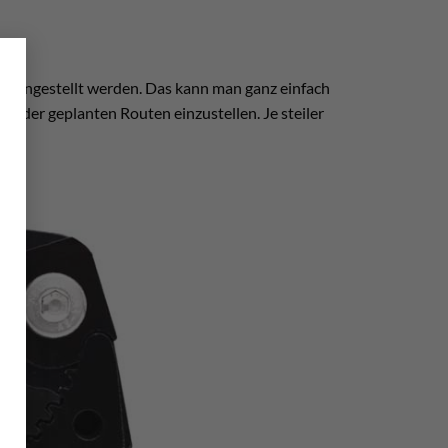
×
ln
eingestellt werden. Das kann man ganz einfach
heit der geplanten Routen einzustellen. Je steiler