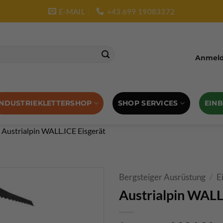
E-MAIL
+43 699 19083372
Anmelde
SHOP SERVICES
EIN
INDUSTRIEKLETTERSHOP
»
Austrialpin WALL.ICE Eisgerät
Bergsteiger Ausrüstung
/
E
Austrialpin WALL