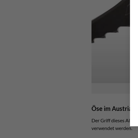
Öse im Austrialp
Der Griff dieses Alpi
verwendet werden.