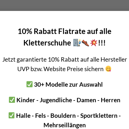
ar!
 Klingen können beim Austrialpin WALL.ICE in jeweils
fünf Winke
10% Rabatt Flatrate auf alle
elieferten Inbus erledigen. Somit ist es möglich, sich auf die Steil
einer der Winkel zum Schaft hin!
Kletterschuhe
!!!
Jetzt garantierte 10% Rabatt auf alle Hersteller
UVP bzw. Website Preise sichern
30+ Modelle zur Auswahl
Kinder - Jugendliche - Damen - Herren
Halle - Fels - Bouldern - Sportklettern -
Mehrseillängen