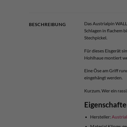
Das Austrialpin WALL.
BESCHREIBUNG
Schlagen in flachem b
Stechpickel.
Für dieses Eisgerät si
Hohlhaue montiert wer
Eine Öse am Griff run
eingehängt werden.
Kurzum. Wer ein rassig
Eigenschafte
Hersteller:
Austria
Material Klinge: g