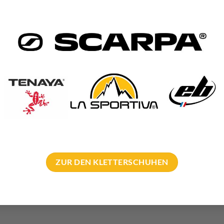
Jede der drei Klingen für das Austrialpin Wall.Ice kann in fünf 
ZUR DEN KLETTERSCHUHEN
in WALL.ICE Griff
n Eisgerät hat eine große Öse. Somit passt auch ein z.B. HMS Kar