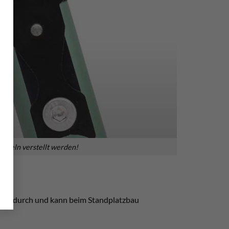
Winkeln verstellt werden!
abiner durch und kann beim Standplatzbau