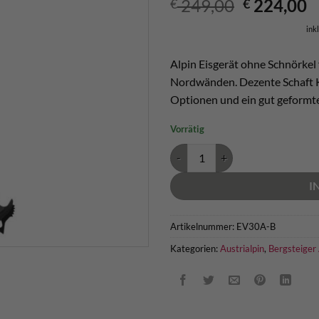
Ursprüngl
A
249,00
224,00
€
€
Preis
P
ink
war:
is
€ 249,00
€
Alpin Eisgerät ohne Schnörkel
Nordwänden. Dezente Schaft 
Optionen und ein gut geformter
Vorrätig
Austrialpin WALL.ICE Eisgerät M
I
Artikelnummer:
EV30A-B
Kategorien:
Austrialpin
,
Bergsteiger