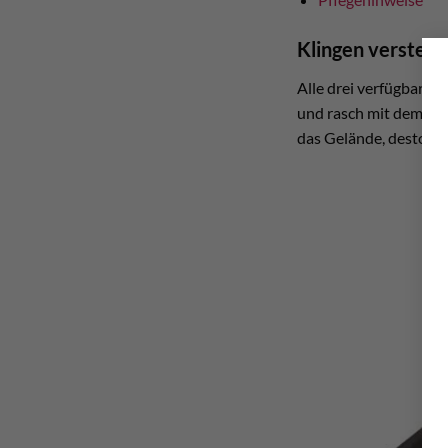
Klingen verstellb
Alle drei verfügbaren
und rasch mit dem mitg
das Gelände, desto kl