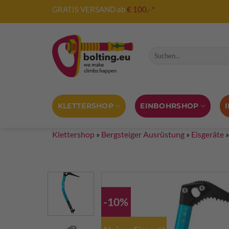
Zum
GRATIS VERSAND ab
€ 100,- *
Inhalt
springen
Suche nach:
KLETTERSHOP
EINBOHRSHOP
Klettershop
»
Bergsteiger Ausrüstung
»
Eisgeräte
-10%