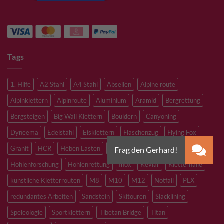
Tags
1. Hilfe
A2 Stahl
A4 Stahl
Abseilen
Alpine route
Alpinklettern
Alpinroute
Aluminium
Aramid
Bergrettung
Bergsteigen
Big Wall Klettern
Bouldern
Canyoning
Dyneema
Edelstahl
Eisklettern
Flaschenzug
Flying Fox
Granit
HCR
Heben Lasten
Hochtouren
Höhenarbeiten
Höhlenforschung
Höhlenrettung
Inox
Kevlar
Kletterhalle
künstliche Kletterrouten
M8
M10
M12
Notfall
PLX
redundantes Arbeiten
Sandstein
Skitouren
Slacklining
Speleologie
Sportklettern
Tibetan Bridge
Titan