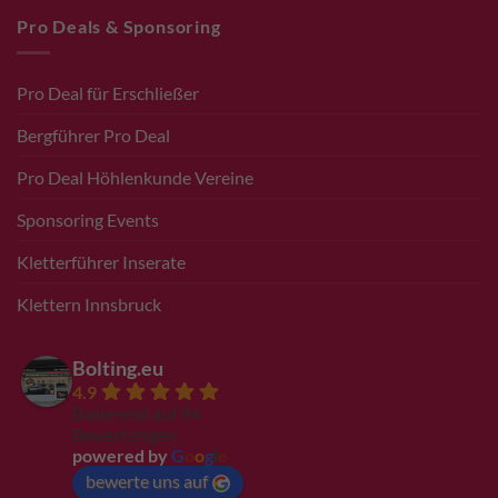
Pro Deals & Sponsoring
Pro Deal für Erschließer
Bergführer Pro Deal
Pro Deal Höhlenkunde Vereine
Sponsoring Events
Kletterführer Inserate
Klettern Innsbruck
Bolting.eu
4.9
Basierend auf 94
Bewertungen
powered by
G
o
o
g
l
e
bewerte uns auf