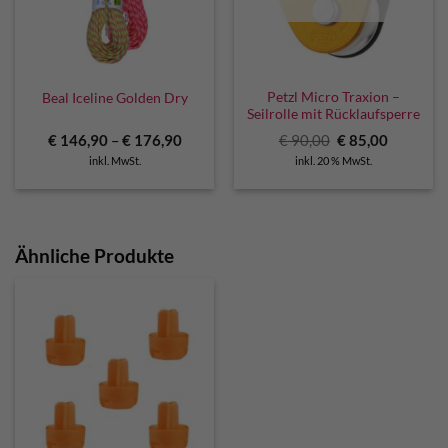
Petzl Micro Traxion –
Beal Iceline Golden Dry
Seilrolle mit Rücklaufsperre
Ursprünglicher
Aktuelle
€
146,90
–
€
176,90
€
90,00
€
85,00
Preis
Preis
inkl. MwSt.
inkl. 20 % MwSt.
war:
ist:
€ 90,00
€ 85,00.
Ähnliche Produkte