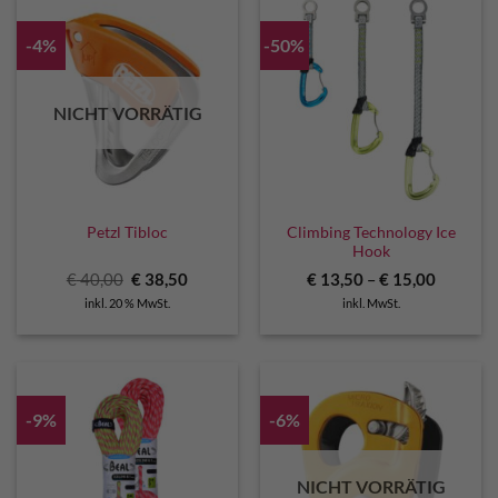
-4%
-50%
NICHT VORRÄTIG
Climbing Technology Ice
Petzl Tibloc
Hook
Ursprünglicher
Aktueller
€
40,00
€
38,50
€
13,50
–
€
15,00
Preis
Preis
inkl. 20 % MwSt.
inkl. MwSt.
war:
ist:
€ 40,00
€ 38,50.
-9%
-6%
NICHT VORRÄTIG