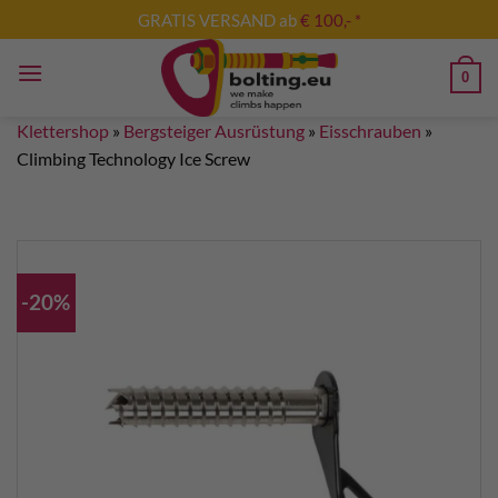
Zum
GRATIS VERSAND ab
€ 100,- *
Inhalt
springen
0
Klettershop
»
Bergsteiger Ausrüstung
»
Eisschrauben
»
Climbing Technology Ice Screw
-20%