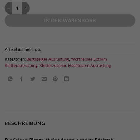
Salewa Rienza Edelstahl Thermosflasche Menge
IN DEN WARENKORB
Artikelnummer:
n. a.
Kategorien:
Bergsteiger Ausrüstung
,
Wörthersee Extrem
,
Kletterausrüstung
,
Kletterzubehör
,
Hochtouren Ausrüstung
BESCHREIBUNG
Die Salewa Rienza ist eine doppelwandige Edelstahl