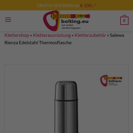
Zum
GRATIS VERSAND ab
€ 100,- *
Inhalt
springen
0
Klettershop
»
Kletterausrüstung
»
Kletterzubehör
»
Salewa
Rienza Edelstahl Thermosflasche