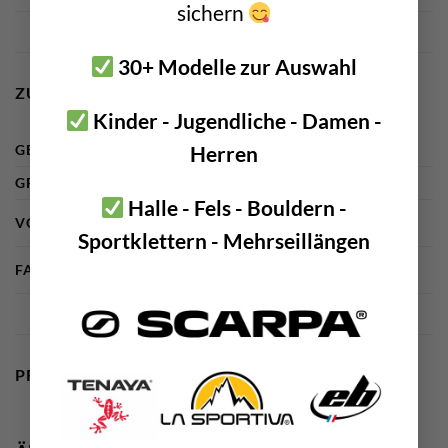
sichern
30+ Modelle zur Auswahl
ZUSÄTZLICHE INFORMATIONEN
Kinder - Jugendliche - Damen -
Herren
GEWICHT
n. a.
GRÖSSE
n. a.
Halle - Fels - Bouldern -
VOLUMEN
0,5 Liter, 0,75 Liter, 1 Liter
Sportklettern - Mehrseillängen
FARBE
grau, grün, rot
PRODUKTSICHERHEIT