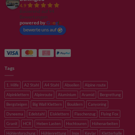
4.9
Basierend auf 94
Bewertungen
powered by
G
o
o
g
l
e
bewerte uns auf
Tags
1. Hilfe
A2 Stahl
A4 Stahl
Abseilen
Alpine route
Alpinklettern
Alpinroute
Aluminium
Aramid
Bergrettung
Bergsteigen
Big Wall Klettern
Bouldern
Canyoning
Dyneema
Edelstahl
Eisklettern
Flaschenzug
Flying Fox
Granit
HCR
Heben Lasten
Hochtouren
Höhenarbeiten
Höhlenforschung
Höhlenrettung
Inox
Kevlar
Kletterhalle