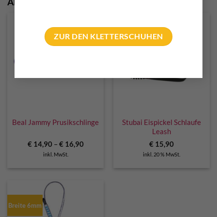
Ähnliche Produkte
ZUR DEN KLETTERSCHUHEN
Beal Jammy Prusikschlinge
Stubai Eispickel Schlaufe
Leash
€
14,90
–
€
16,90
€
15,90
inkl. MwSt.
inkl. 20 % MwSt.
Breite 6mm