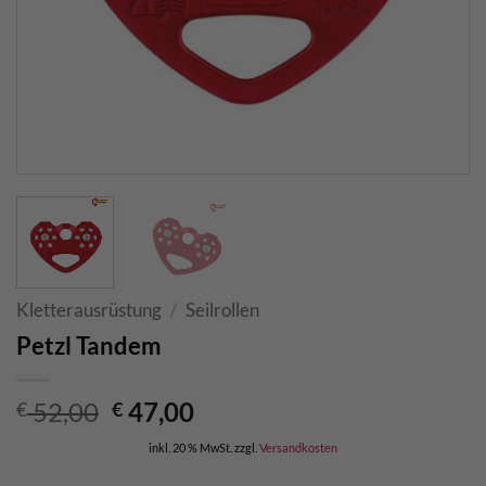
Kletterausrüstung
/
Seilrollen
Petzl Tandem
Ursprünglicher
Aktueller
52,00
47,00
€
€
Preis
Preis
inkl. 20 % MwSt.
zzgl.
Versandkosten
war:
ist: