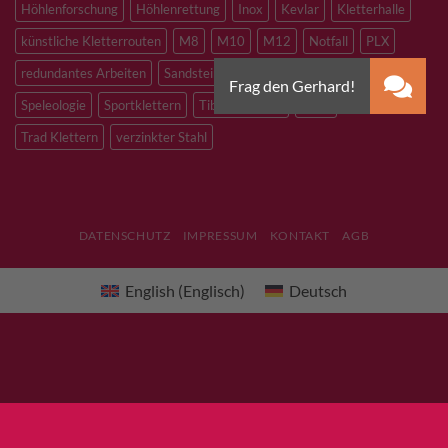
Höhlenforschung
Höhlenrettung
Inox
Kevlar
Kletterhalle
künstliche Kletterrouten
M8
M10
M12
Notfall
PLX
redundantes Arbeiten
Sandstein
Skitouren
Slacklining
Speleologie
Sportklettern
Tibetan Bridge
Titan
Trad Klettern
verzinkter Stahl
DATENSCHUTZ
IMPRESSUM
KONTAKT
AGB
English
(
Englisch
)
Deutsch