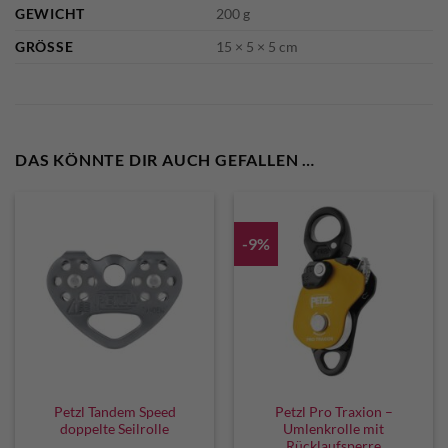
GEWICHT
200 g
GRÖSSE
15 × 5 × 5 cm
DAS KÖNNTE DIR AUCH GEFALLEN …
-9%
Petzl Tandem Speed
Petzl Pro Traxion –
doppelte Seilrolle
Umlenkrolle mit
Rücklaufsperre