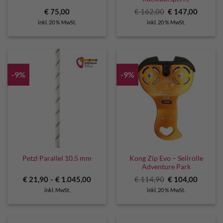
Ursprünglicher
Aktuell
€
75,00
€
162,00
€
147,00
Preis
Preis
inkl. 20 % MwSt.
inkl. 20 % MwSt.
war:
ist:
€ 162,00
€ 147,0
-9%
-9%
Kong Zip Evo – Seilrolle
Petzl Parallel 10.5 mm
Adventure Park
Ursprünglicher
Aktuell
€
21,90
–
€
1.045,00
€
114,90
€
104,00
Preis
Preis
inkl. MwSt.
inkl. 20 % MwSt.
war:
ist:
€ 114,90
€ 104,0