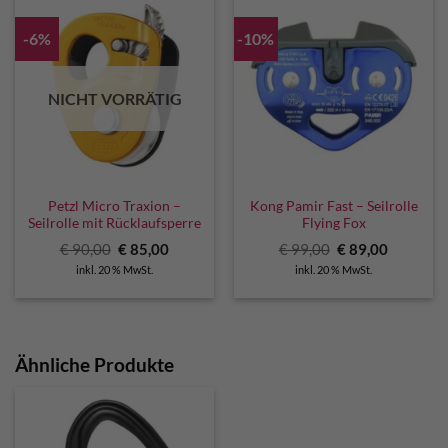
-6%
-10%
NICHT VORRÄTIG
Petzl Micro Traxion –
Kong Pamir Fast – Seilrolle
Seilrolle mit Rücklaufsperre
Flying Fox
Ursprünglicher
Aktueller
Ursprünglicher
Aktuelle
€
90,00
€
85,00
€
99,00
€
89,00
Preis
Preis
Preis
Preis
inkl. 20 % MwSt.
inkl. 20 % MwSt.
war:
ist:
war:
ist:
€ 90,00
€ 85,00.
€ 99,00
€ 89,00.
Ähnliche Produkte