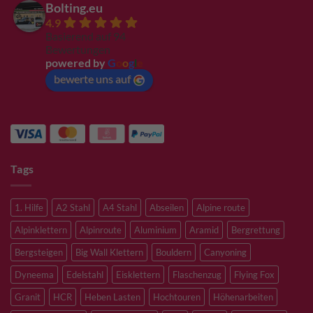
Bolting.eu
4.9
Basierend auf 94
Bewertungen
powered by
G
o
o
g
l
e
bewerte uns auf
Tags
1. Hilfe
A2 Stahl
A4 Stahl
Abseilen
Alpine route
Alpinklettern
Alpinroute
Aluminium
Aramid
Bergrettung
Bergsteigen
Big Wall Klettern
Bouldern
Canyoning
Dyneema
Edelstahl
Eisklettern
Flaschenzug
Flying Fox
Granit
HCR
Heben Lasten
Hochtouren
Höhenarbeiten