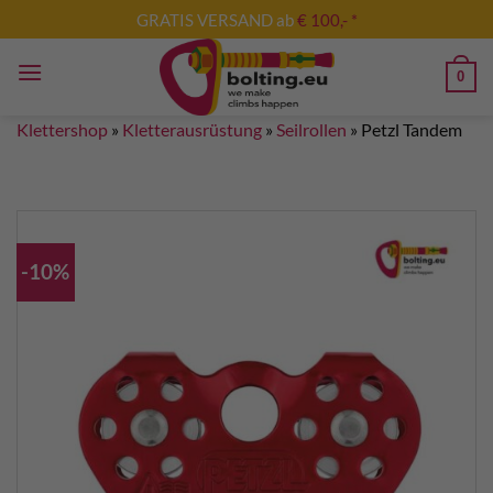
Zum
GRATIS VERSAND ab
€ 100,- *
Inhalt
springen
0
Klettershop
»
Kletterausrüstung
»
Seilrollen
»
Petzl Tandem
-10%