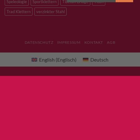
Speleologie
Sportklettern
Tibetan Bridge
Titan
Trad Klettern
verzinkter Stahl
DATENSCHUTZ
IMPRESSUM
KONTAKT
AGB
English
(
Englisch
)
Deutsch