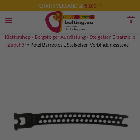
Zum
GRATIS VERSAND ab
€ 100,- *
Inhalt
springen
0
Klettershop
»
Bergsteiger Ausrüstung
»
Steigeisen Ersatzteile
- Zubehör
»
Petzl Barrettes L Steigeisen Verbindungsstege