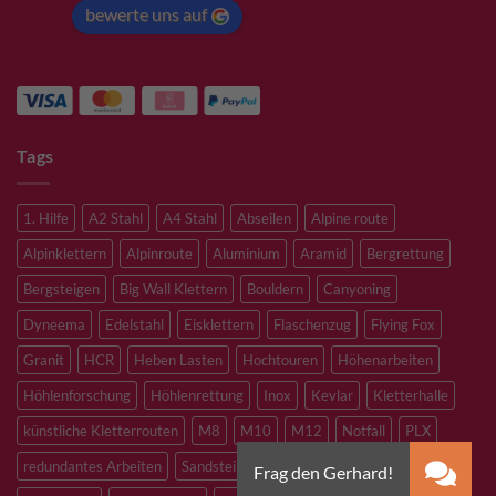
bewerte uns auf
Tags
1. Hilfe
A2 Stahl
A4 Stahl
Abseilen
Alpine route
Alpinklettern
Alpinroute
Aluminium
Aramid
Bergrettung
Bergsteigen
Big Wall Klettern
Bouldern
Canyoning
Dyneema
Edelstahl
Eisklettern
Flaschenzug
Flying Fox
Granit
HCR
Heben Lasten
Hochtouren
Höhenarbeiten
Höhlenforschung
Höhlenrettung
Inox
Kevlar
Kletterhalle
künstliche Kletterrouten
M8
M10
M12
Notfall
PLX
redundantes Arbeiten
Sandstein
Skitouren
Slacklining