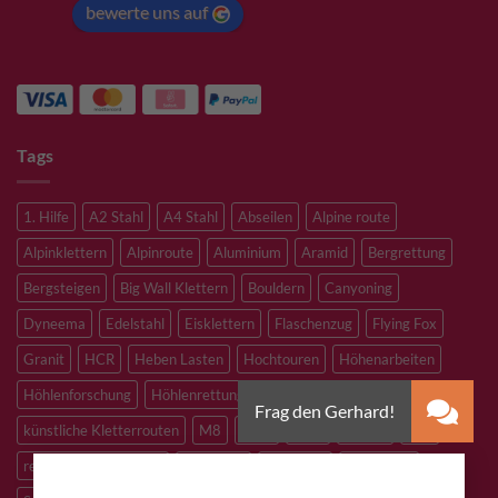
bewerte uns auf
Tags
1. Hilfe
A2 Stahl
A4 Stahl
Abseilen
Alpine route
Alpinklettern
Alpinroute
Aluminium
Aramid
Bergrettung
Bergsteigen
Big Wall Klettern
Bouldern
Canyoning
Dyneema
Edelstahl
Eisklettern
Flaschenzug
Flying Fox
Granit
HCR
Heben Lasten
Hochtouren
Höhenarbeiten
Höhlenforschung
Höhlenrettung
Inox
Kevlar
Kletterhalle
künstliche Kletterrouten
M8
M10
M12
Notfall
PLX
×
redundantes Arbeiten
Sandstein
Skitouren
Slacklining