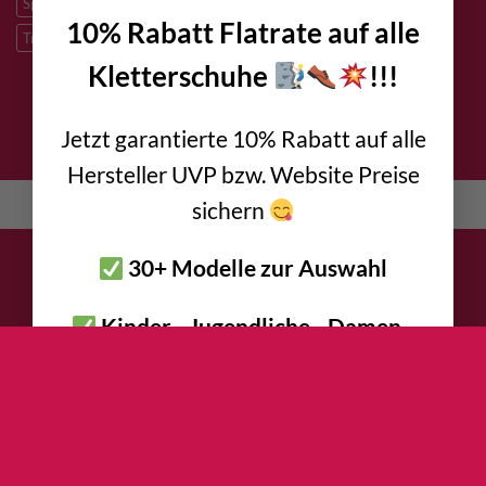
Speleologie
Sportklettern
Tibetan Bridge
Titan
10% Rabatt Flatrate auf alle
Trad Klettern
verzinkter Stahl
Kletterschuhe
!!!
Jetzt garantierte 10% Rabatt auf alle
DATENSCHUTZ
IMPRESSUM
KONTAKT
AGB
Hersteller UVP bzw. Website Preise
English
(
Englisch
)
Deutsch
sichern
30+ Modelle zur Auswahl
Kinder - Jugendliche - Damen -
Herren
Halle - Fels - Bouldern -
Sportklettern - Mehrseillängen