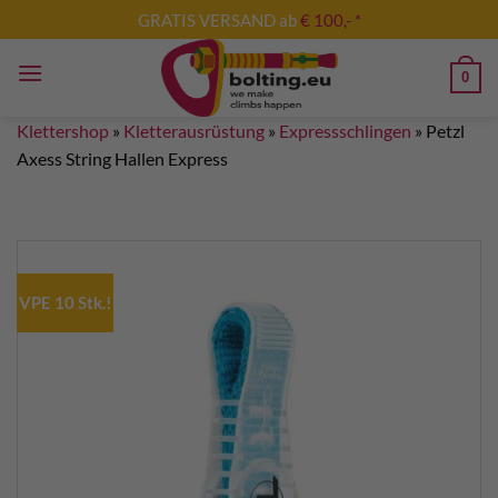
Zum
GRATIS VERSAND ab
€ 100,- *
Inhalt
springen
0
Klettershop
»
Kletterausrüstung
»
Expressschlingen
»
Petzl
Axess String Hallen Express
VPE 10 Stk.!