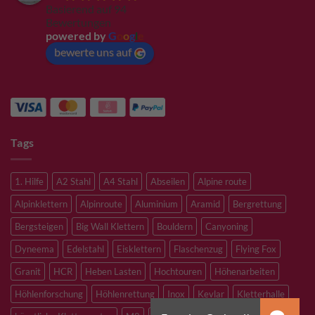
Basierend auf 94
Bewertungen
powered by
G
o
o
g
l
e
bewerte uns auf
Tags
1. Hilfe
A2 Stahl
A4 Stahl
Abseilen
Alpine route
Alpinklettern
Alpinroute
Aluminium
Aramid
Bergrettung
Bergsteigen
Big Wall Klettern
Bouldern
Canyoning
Dyneema
Edelstahl
Eisklettern
Flaschenzug
Flying Fox
Granit
HCR
Heben Lasten
Hochtouren
Höhenarbeiten
Höhlenforschung
Höhlenrettung
Inox
Kevlar
Kletterhalle