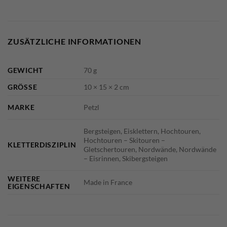
ZUSÄTZLICHE INFORMATIONEN
GEWICHT
70 g
GRÖSSE
10 × 15 × 2 cm
MARKE
Petzl
Bergsteigen, Eisklettern, Hochtouren,
Hochtouren – Skitouren –
KLETTERDISZIPLIN
Gletschertouren, Nordwände, Nordwände
– Eisrinnen, Skibergsteigen
WEITERE
Made in France
EIGENSCHAFTEN