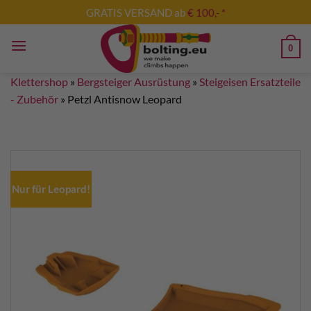
Zum
GRATIS VERSAND ab
€ 100,- *
Inhalt
springen
0
Klettershop
»
Bergsteiger Ausrüstung
»
Steigeisen Ersatzteile
- Zubehör
»
Petzl Antisnow Leopard
Nur für Leopard!