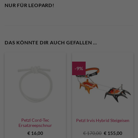
NUR FÜR LEOPARD!
DAS KÖNNTE DIR AUCH GEFALLEN …
-9%
Petzl Cord-Tec
Petzl Irvis Hybrid Steigeisen
Ersatzreepschnur
Ursprünglicher
Aktuell
€
16,00
€
170,00
€
155,00
Preis
Preis