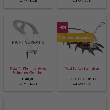
inkl. 20 % MwSt.
inkl. 20 % MwSt.
war:
ist:
€ 170,00
€ 155,0
-8%
Technisches Bergsteigen
NICHT VORRÄTIG
Petzl Fil Flex – vorderes
Petzl Sarken Steigeisen
Steigeisen Körbchen
Ursprünglicher
Aktuell
€
40,00
€
200,00
€
185,00
Preis
Preis
inkl. 20 % MwSt.
inkl. 20 % MwSt.
war:
ist:
€ 200,00
€ 185,0