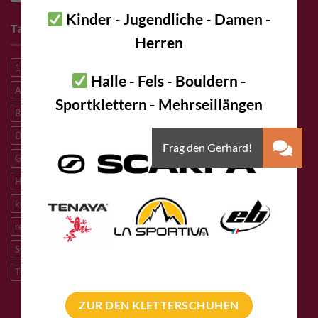
Kinder - Jugendliche - Damen -
Tags
Herren
1. Hilfe
A2 Stahl
A4 Stahl
Abseilen
Alpine route
Halle - Fels - Bouldern -
Alpinklettern
Alpinroute
Aluminium
Aramid
Bergrettung
Sportklettern - Mehrseillängen
Bergsteigen
Big Wall Klettern
Bouldern
Canyoning
Dyneema
Edelstahl
Eisklettern
Flaschenzug
Flying Fox
Granit
HCR
Heben Lasten
Hochtouren
Höhenarbeiten
Höhlenforschung
Höhlenrettung
Inox
Kevlar
Kletterhalle
künstliche Kletterrouten
M8
M10
M12
Notfall
PLX
redundantes Arbeiten
Sandstein
Skitouren
Slacklining
Speleologie
Sportklettern
Tibetan Bridge
Titan
Trad Klettern
verzinkter Stahl
ZUR DEN KLETTERSCHUHEN