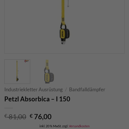
Industriekletter Ausrüstung
/
Bandfalldämpfer
Petzl Absorbica – I 150
Ursprünglicher
Aktueller
81,00
76,00
€
€
Preis
Preis
inkl. 20 % MwSt.
zzgl.
Versandkosten