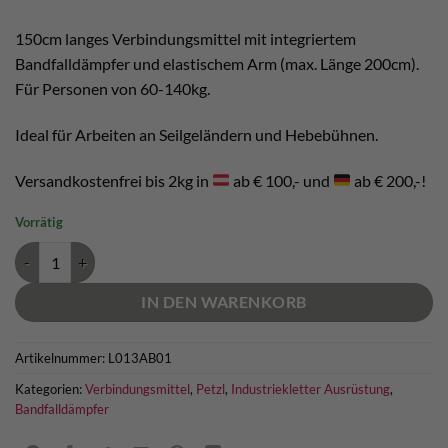
war:
ist:
€ 81,00
€ 76,00.
150cm langes Verbindungsmittel mit integriertem
Bandfalldämpfer und elastischem Arm (max. Länge 200cm).
Für Personen von 60-140kg.
Ideal für Arbeiten an Seilgeländern und Hebebühnen.
Versandkostenfrei bis 2kg in
ab € 100,- und
ab € 200,-!
Vorrätig
Petzl Absorbica - I 150 Menge
IN DEN WARENKORB
Artikelnummer:
L013AB01
Kategorien:
Verbindungsmittel
,
Petzl
,
Industriekletter Ausrüstung
,
Bandfalldämpfer