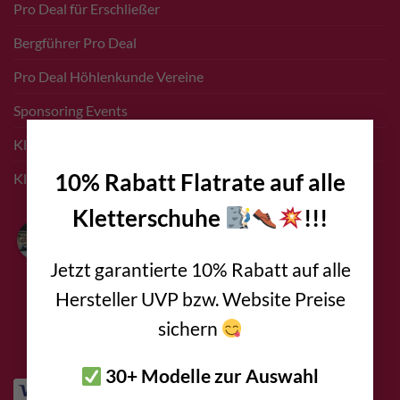
Pro Deal für Erschließer
Bergführer Pro Deal
Pro Deal Höhlenkunde Vereine
Sponsoring Events
×
Kletterführer Inserate
10% Rabatt Flatrate auf alle
Klettern Innsbruck
Kletterschuhe
!!!
Bolting.eu
4.9
Basierend auf 94
Jetzt garantierte 10% Rabatt auf alle
Bewertungen
Hersteller UVP bzw. Website Preise
powered by
G
o
o
g
l
e
bewerte uns auf
sichern
30+ Modelle zur Auswahl