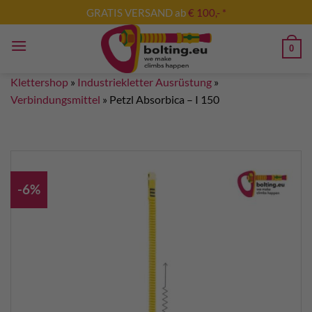
Zum
GRATIS VERSAND ab
€ 100,- *
Inhalt
springen
0
Klettershop
»
Industriekletter Ausrüstung
»
Verbindungsmittel
»
Petzl Absorbica – I 150
-6%