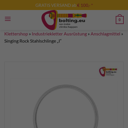
Zum
GRATIS VERSAND ab
€ 100,- *
Inhalt
springen
0
Klettershop
»
Industriekletter Ausrüstung
»
Anschlagmittel
»
Singing Rock Stahlschlinge „I“