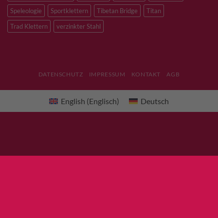
Speleologie
Sportklettern
Tibetan Bridge
Titan
Trad Klettern
verzinkter Stahl
DATENSCHUTZ
IMPRESSUM
KONTAKT
AGB
English
(
Englisch
)
Deutsch