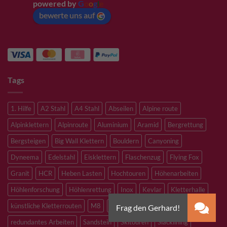
powered by
G
o
o
g
l
e
bewerte uns auf
Tags
1. Hilfe
A2 Stahl
A4 Stahl
Abseilen
Alpine route
Alpinklettern
Alpinroute
Aluminium
Aramid
Bergrettung
Bergsteigen
Big Wall Klettern
Bouldern
Canyoning
Dyneema
Edelstahl
Eisklettern
Flaschenzug
Flying Fox
Granit
HCR
Heben Lasten
Hochtouren
Höhenarbeiten
Höhlenforschung
Höhlenrettung
Inox
Kevlar
Kletterhalle
künstliche Kletterrouten
M8
M10
M12
Notfall
PLX
redundantes Arbeiten
Sandstein
Skitouren
Slacklining