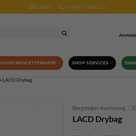
E-MAIL
+43 699 19083372
Anmelde
SHOP SERVICES
EIN
INDUSTRIEKLETTERSHOP
»
LACD Drybag
Bergsteiger Ausrüstung
/
Z
LACD Drybag