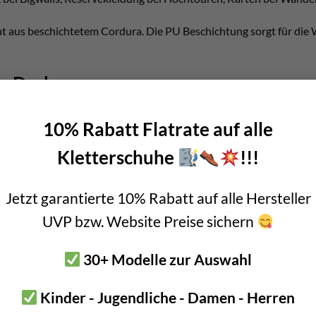
ht aus beschichtetem Cordura. Die PU Beschichtung sorgt für die W
en Drybag
10% Rabatt Flatrate auf alle
dura PU beschichtet
Kletterschuhe
!!!
palon Rand von Dupont
Jetzt garantierte 10% Rabatt auf alle Hersteller
iter, 10 Liter, 15 Liter
UVP bzw. Website Preise sichern
32 und 40 Gramm
30+ Modelle zur Auswahl
ng die trocken bleiben muss
Kinder - Jugendliche - Damen - Herren