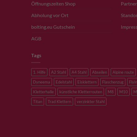
Öffnungszeiten Shop
Partner
Abholung vor Ort
Standor
bolting.eu Gutschein
Impres
AGB
Tags
1. Hilfe
A2 Stahl
A4 Stahl
Abseilen
Alpine route
Dyneema
Edelstahl
Eisklettern
Flaschenzug
Flyi
Kletterhalle
künstliche Kletterrouten
M8
M10
M
Titan
Trad Klettern
verzinkter Stahl