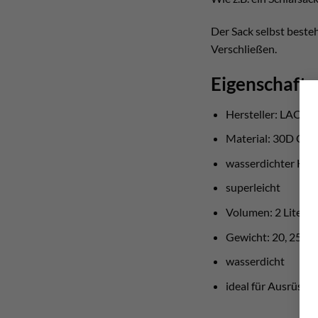
Der Sack selbst beste
Verschließen.
Eigenschaft
Hersteller: LACD
Material: 30D Cor
wasserdichter Hy
superleicht
Volumen: 2 Liter, 5 L
Gewicht: 20, 25, 
wasserdicht
ideal für Ausrüstu