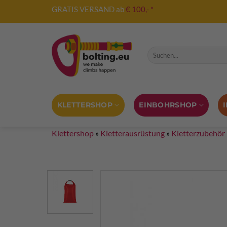
Zum
GRATIS VERSAND ab
€ 100,- *
Inhalt
springen
Suche nach:
KLETTERSHOP
EINBOHRSHOP
Klettershop
»
Kletterausrüstung
»
Kletterzubehör