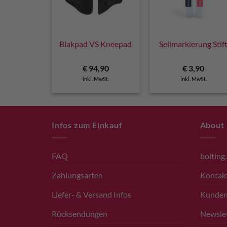
Blakpad VS Kneepad
Seilmarkierung Stif
€
94,90
€
3,90
inkl. MwSt.
inkl. MwSt.
Infos zum Einkauf
About
FAQ
bolting
Zahlungsarten
Kontak
Liefer- & Versand Infos
Kunde
Rücksendungen
Newsle