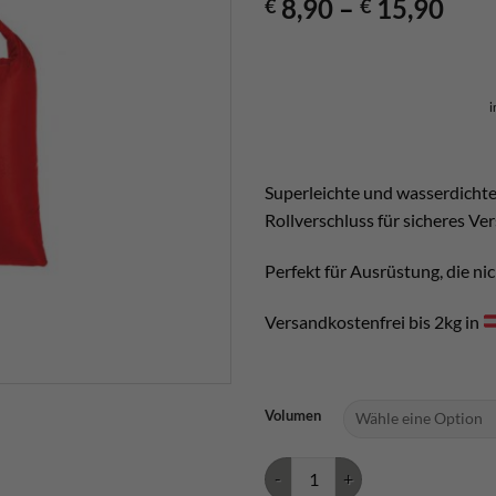
8,90
–
15,90
€
€
i
Superleichte und wasserdichte 
Rollverschluss für sicheres Ve
Perfekt für Ausrüstung, die ni
Versandkostenfrei bis 2kg in
Volumen
LACD Drybag Menge