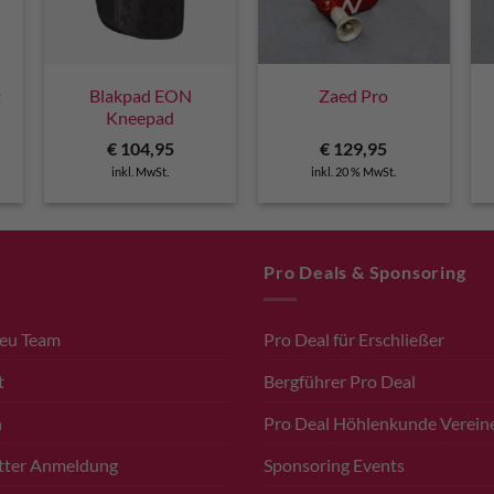
t
Blakpad EON
Zaed Pro
Kneepad
€
104,95
€
129,95
inkl. MwSt.
inkl. 20 % MwSt.
Pro Deals & Sponsoring
.eu Team
Pro Deal für Erschließer
t
Bergführer Pro Deal
n
Pro Deal Höhlenkunde Verein
tter Anmeldung
Sponsoring Events