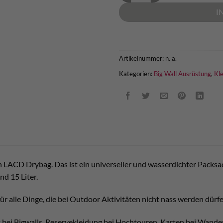
I
Artikelnummer:
n. a.
Kategorien:
Big Wall Ausrüstung
,
Kl
n LACD Drybag. Das ist ein universeller und wasserdichter Packsack 
und 15 Liter.
für alle Dinge, die bei Outdoor Aktivitäten nicht nass werden dürfe
ck bei Bigwalls, Reservekleidung bei Hochtouren, Karten bei Wan