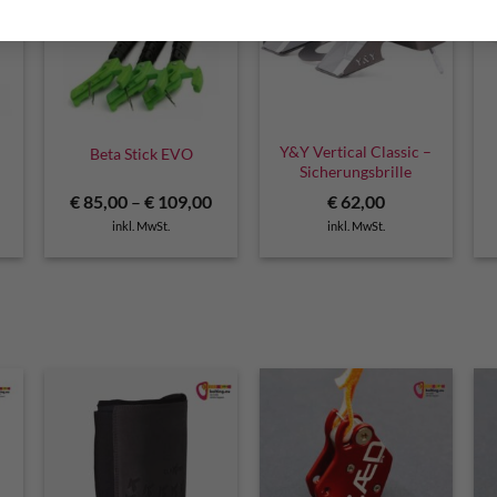
G
Y&Y Vertical Classic –
Beta Stick EVO
Sicherungsbrille
€
85,00
–
€
109,00
€
62,00
inkl. MwSt.
inkl. MwSt.