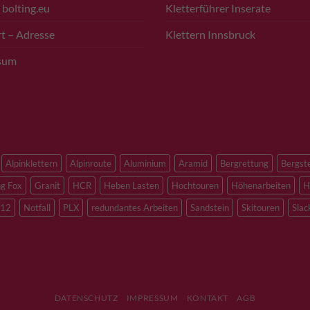
 bolting.eu
Kletterführer Inserate
t – Adresse
Klettern Innsbruck
sum
Alpinklettern
Alpinroute
Aluminium
Aramid
Bergrettung
Bergst
ng Fox
Granit
HCR
Heben Lasten
Hochtouren
Höhenarbeiten
H
12
Notfall
PLX
redundantes Arbeiten
Sandstein
Skitouren
Slac
DATENSCHUTZ
IMPRESSUM
KONTAKT
AGB