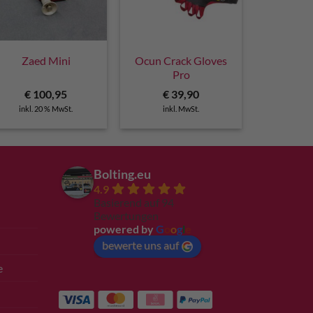
Zaed Mini
Ocun Crack Gloves
Pro
€
100,95
€
39,90
inkl. 20 % MwSt.
inkl. MwSt.
Bolting.eu
4.9
Basierend auf 94
Bewertungen
powered by
G
o
o
g
l
e
bewerte uns auf
e