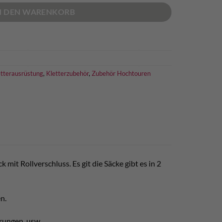
N DEN WARENKORB
etterausrüstung
,
Kletterzubehör
,
Zubehör Hochtouren
mit Rollverschluss. Es git die Säcke gibt es in 2
n.
derungen, usw…