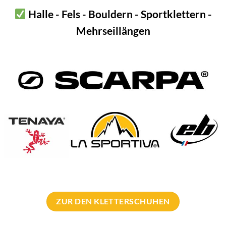
Halle - Fels - Bouldern - Sportklettern -
n. a.
Mehrseillängen
n. a.
LACD
10 Liter, 15 Liter, 2 Liter, 5 Liter
N …
ZUR DEN KLETTERSCHUHEN
-8%