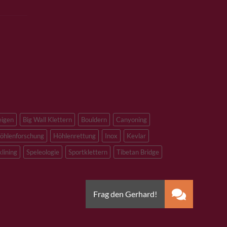
eigen
Big Wall Klettern
Bouldern
Canyoning
öhlenforschung
Höhlenrettung
Inox
Kevlar
klining
Speleologie
Sportklettern
Tibetan Bridge