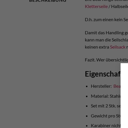
Kletterseile
/ Halbseil
D.h. zum einen kein S
Damit das Handling gu
kann man die Seilschl
keinen extra
Seilsack
m
Fazit. Wer übersichtli
Eigenschafte
Hersteller:
Beal
Material: Stahldra
Set mit 2 Stk. sepa
Gewicht pro Stück
Karabiner nicht im