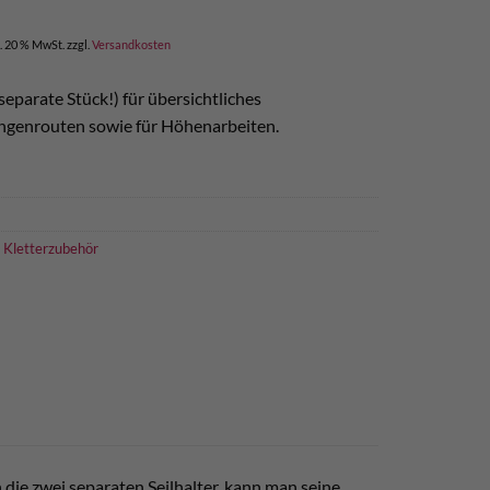
l. 20 % MwSt.
zzgl.
Versandkosten
 separate Stück!) für übersichtliches
ngenrouten sowie für Höhenarbeiten.
,
Kletterzubehör
n die zwei separaten Seilhalter, kann man seine