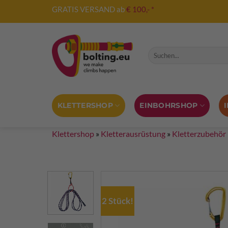
Zum
GRATIS VERSAND ab
€ 100,- *
Inhalt
springen
Suche nach:
KLETTERSHOP
EINBOHRSHOP
Klettershop
»
Kletterausrüstung
»
Kletterzubehör
2 Stück!