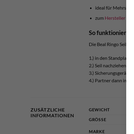
ideal für Mehrseill
zum
Hersteller
So funktioniert´s
Die Beal Ringo Seilhal
1.) in den Standplatz
2.) Seil nachziehen /
3.) Sicherungsgerät 
4.) Partner dann im Vo
ZUSÄTZLICHE
GEWICHT
INFORMATIONEN
GRÖSSE
MARKE