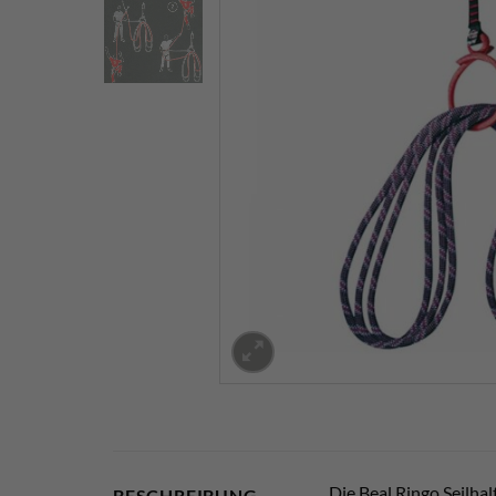
Die Beal Ringo Seilhal
BESCHREIBUNG