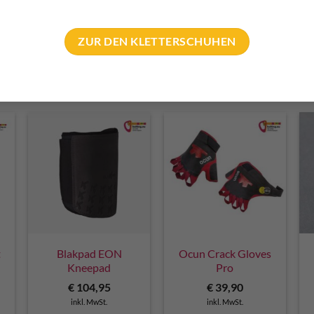
ZUR DEN KLETTERSCHUHEN
t
Blakpad EON
Ocun Crack Gloves
Kneepad
Pro
€
104,95
€
39,90
inkl. MwSt.
inkl. MwSt.