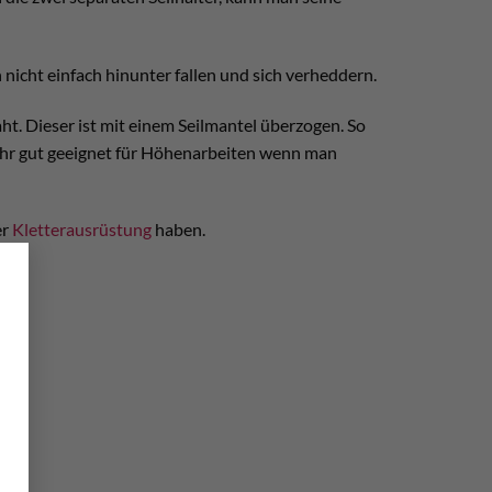
icht einfach hinunter fallen und sich verheddern.
ht. Dieser ist mit einem Seilmantel überzogen. So
sehr gut geeignet für Höhenarbeiten wenn man
er
Kletterausrüstung
haben.
×