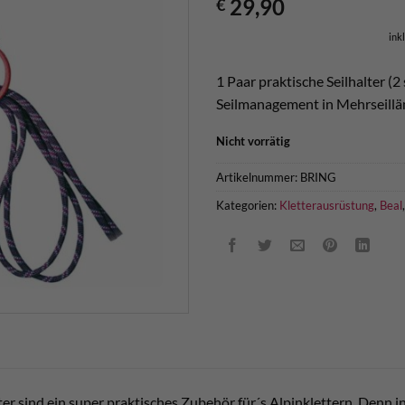
29,90
€
ink
1 Paar praktische Seilhalter (2
Seilmanagement in Mehrseillä
Nicht vorrätig
Artikelnummer:
BRING
Kategorien:
Kletterausrüstung
,
Beal
ter sind ein super praktisches Zubehör für´s Alpinklettern. Denn i