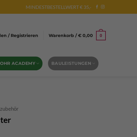
MINDESTBESTELLWERT € 35,-
n / Registrieren
Warenkorb /
€
0,00
0
BOHR ACADEMY
BAULEISTUNGEN
rzubehör
lter