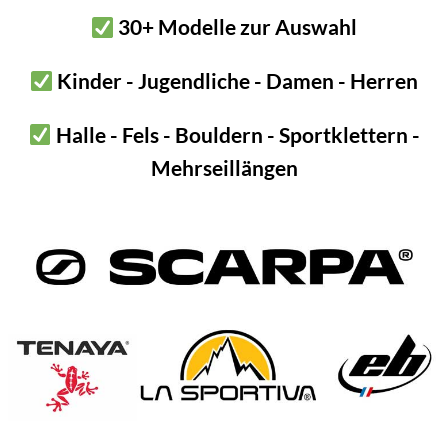
30+ Modelle zur Auswahl
ängen bzw. Halbseile
Kinder - Jugendliche - Damen - Herren
!
Halle - Fels - Bouldern - Sportklettern -
ter sind sehr einfach zu bedienen.
Mehrseillängen
 hängen
 Partner nachsichern und von oben Schlaufe für Schlaufe durch den
umhängen
rstieg sichern, einfach Seil aus der Schlaufe ziehen
90 g
30 × 10 × 4 cm
Beal