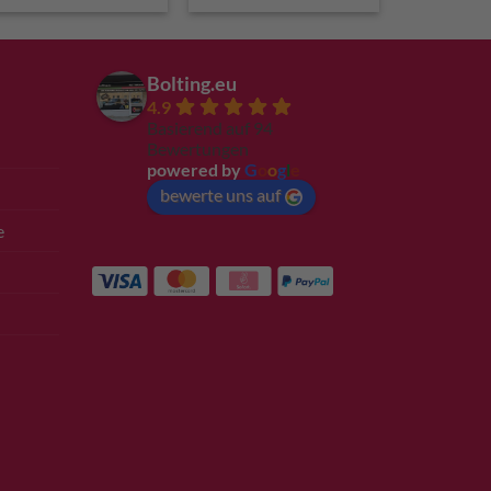
Bolting.eu
4.9
Basierend auf 94
Bewertungen
powered by
G
o
o
g
l
e
bewerte uns auf
e