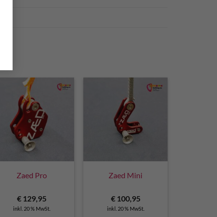
Zaed Pro
Zaed Mini
€
129,95
€
100,95
inkl. 20 % MwSt.
inkl. 20 % MwSt.