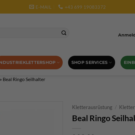
E-MAIL
+43 699 19083372
Anmelde
SHOP SERVICES
EIN
INDUSTRIEKLETTERSHOP
»
Beal Ringo Seilhalter
Kletterausrüstung
/
Klette
Beal Ringo Seilha