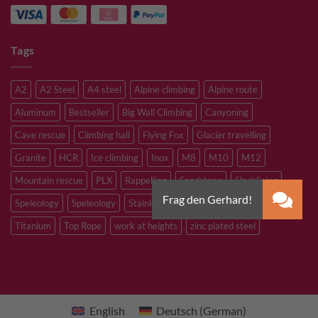
Tags
A2
A2 Steel
A4 steel
Alpine climbing
Alpine route
Aluminum
Bestseller
Big Wall Climbing
Canyoning
Cave rescue
Climbing hall
Flying Fox
Glacier travelling
Granite
HCR
Ice climbing
Inox
M8
M10
M12
Mountain rescue
PLX
Rappelling
Sandstone
Slacklining
Speleology
Speleology
Stainless steel
Tibetan Bridge
Titanium
Top Rope
work at heights
zinc plated steel
English
Deutsch
(
German
)