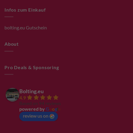
Infos zum Einkauf
bolting.eu Gutschein
About
Pro Deals & Sponsoring
Bolting.eu
4.9
Based on 94 reviews
powered by
G
o
o
g
l
e
review us on