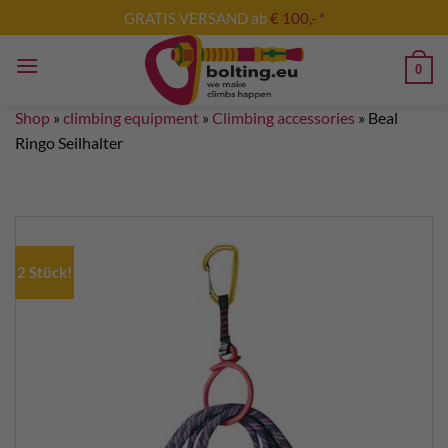
Skip
GRATIS VERSAND ab
€ 100,- *
to
content
0
Shop
»
climbing equipment
»
Climbing accessories
»
Beal
Ringo Seilhalter
2 Stück!