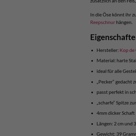
zusätzlich an den Fel
In die Öse könnt ihr 
Reepschnur
hängen.
Eigenschafte
Hersteller:
Kop de
Material: harte St
ideal für alle Gest
„Pecker“ gedacht z
passt perfekt in sc
„scharfe“ Spitze zu
4mm dicker Schaft
Längen: 2 cm und 
Gewicht: 39 Gram