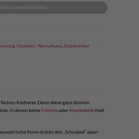
N DEN WARENKORB
srüstung
,
Felshaken - Normalhaken
,
Einbohrartikel
r Techno Kletterer. Denn diese ganz dünnen
sse, in denen keine
Friends
oder
Klemmkeile
Halt
ie geometrische Form drückt den „Schnabel“ dann