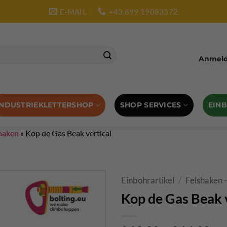
E-MAIL
+43 699 19083372
Anmelde
SHOP SERVICES
EIN
INDUSTRIEKLETTERSHOP
haken
»
Kop de Gas Beak vertical
Einbohrartikel
/
Felshaken 
Kop de Gas Beak v