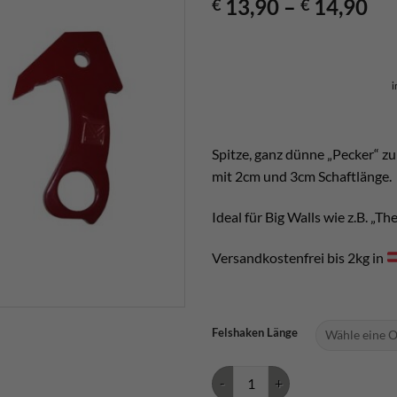
13,90
–
14,90
€
€
i
Spitze, ganz dünne „Pecker“ zu
mit 2cm und 3cm Schaftlänge.
Ideal für Big Walls wie z.B. „Th
Versandkostenfrei bis 2kg in
Felshaken Länge
Kop de Gas Beak vertical Menge