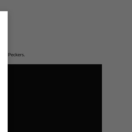
×
eses Peckers.