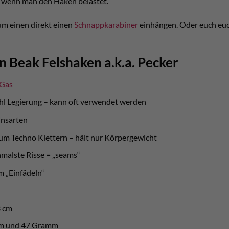
s, wenn man den Haken belastet.
zum einen direkt einen
Schnappkarabiner
einhängen. Oder euch euc
n Beak Felshaken a.k.a. Pecker
 Gas
ahl Legierung – kann oft verwendet werden
einsarten
um Techno Klettern – hält nur Körpergewicht
hmalste Risse = „seams“
m „Einfädeln“
3 cm
m und 47 Gramm