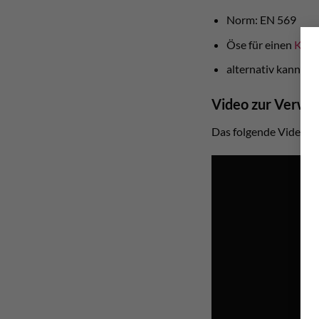
Norm: EN 569
Öse für einen
Kara
alternativ kann m
Video zur Verwe
Das folgende Video ist