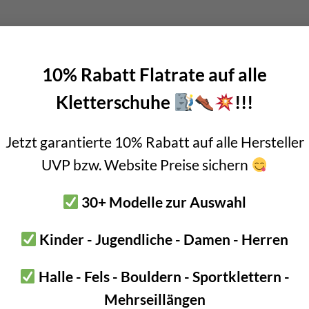
biner
an Schlauchband oder Aramid Reepschnur fix anbringen
10% Rabatt Flatrate auf alle
Kletterschuhe
!!!
ndung
 wirklich perfekt. Denn es zeigt alles Wichtige zur Verwendung di
Jetzt garantierte 10% Rabatt auf alle Hersteller
UVP bzw. Website Preise sichern
30+ Modelle zur Auswahl
Kinder - Jugendliche - Damen - Herren
Halle - Fels - Bouldern - Sportklettern -
Mehrseillängen