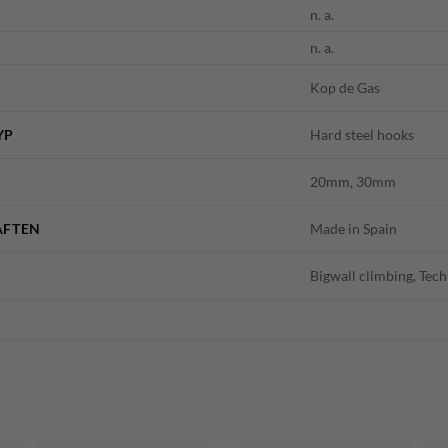
n. a.
n. a.
Kop de Gas
YP
Hard steel hooks
20mm, 30mm
AFTEN
Made in Spain
Bigwall climbing, Tec