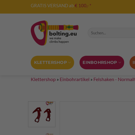
Zum
GRATIS VERSAND ab
€ 100,- *
Inhalt
springen
Suche nach:
KLETTERSHOP
EINBOHRSHOP
Klettershop
»
Einbohrartikel
»
Felshaken - Normal