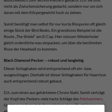
nicht als Zwischensicherung gedacht, sondern nur um sich
daran mit dem Körpergewicht hoch zu ziehen.
Somit benötigt man selbst für nur kurze Risspuren oft gleich
einige Stück der Bird Beaks. Ein grandioses Beispiel ist die
Route „The Shield“ am El Cap. Hier müssen Wiederholer
gleich ordentliche was einpacken, um über die berühmten
Risse der Headwall zu kommen.
Black Diamond Pecker – robust und langlebig
Dieser Schlaghaken wird entsprechend oft ein- bzw.
ausgeschlagen. Deshalb ist dieser Schlaghaken für Haarrisse
auch entsprechend robust gebaut.
D.h. zum einen aus gehärtetem Chrom Stahl. Somit verträgt
der Kopf des Peckers viele harte Schläge des
Felshammers
.
Und zum anderen hat dieser Haken einen Rivet Hanger und
×
eine separate Karabineröse. Folglich nutzt man die ideale