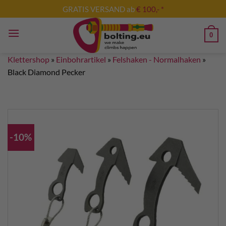
Zum
GRATIS VERSAND ab
€ 100,- *
Inhalt
springen
0
Klettershop
»
Einbohrartikel
»
Felshaken - Normalhaken
»
Black Diamond Pecker
-10%