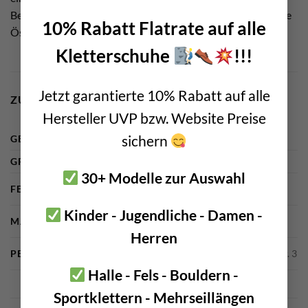
Belastungsrichtung exakt nach unten aus. Und man hat eine
10% Rabatt Flatrate auf alle
Öse zum Einhängen einer Schlinge beim Ausnageln.
Kletterschuhe
!!!
Jetzt garantierte 10% Rabatt auf alle
ZUSÄTZLICHE INFORMATIONEN
Hersteller UVP bzw. Website Preise
sichern
GEWICHT
n. a.
GRÖSSE
n. a.
30+ Modelle zur Auswahl
FELSHAKEN STAHLTYP
Hartstahlhaken
Kinder - Jugendliche - Damen -
MARKE
Black Diamond
Herren
PECKER GRÖSSE
Pecker Gr. 1, Pecker Gr. 2, Pecker Gr. 3
Halle - Fels - Bouldern -
Sportklettern - Mehrseillängen