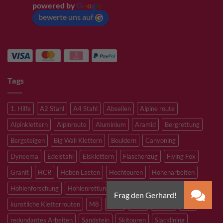
powered by
G
o
o
g
l
e
bewerte uns auf
Tags
1. Hilfe
A2 Stahl
A4 Stahl
Abseilen
Alpine route
Alpinklettern
Alpinroute
Aluminium
Aramid
Bergrettung
Bergsteigen
Big Wall Klettern
Bouldern
Canyoning
Dyneema
Edelstahl
Eisklettern
Flaschenzug
Flying Fox
Granit
HCR
Heben Lasten
Hochtouren
Höhenarbeiten
Höhlenforschung
Höhlenrettung
Inox
Kevlar
Kletterhalle
künstliche Kletterrouten
M8
M10
M12
Notfall
PLX
redundantes Arbeiten
Sandstein
Skitouren
Slacklining