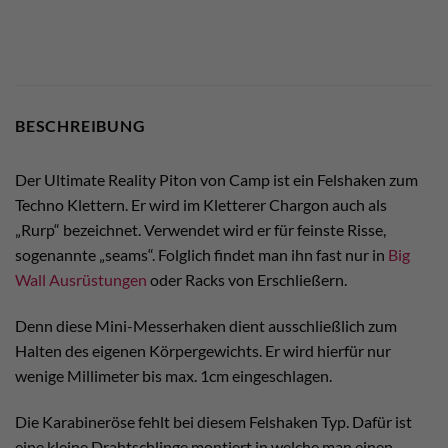
BESCHREIBUNG
Der Ultimate Reality Piton von Camp ist ein Felshaken zum
Techno Klettern. Er wird im Kletterer Chargon auch als
„Rurp“ bezeichnet. Verwendet wird er für feinste Risse,
sogenannte „seams“. Folglich findet man ihn fast nur in
Big
Wall Ausrüstungen
oder Racks von Erschließern.
Denn diese Mini-Messerhaken dient ausschließlich zum
Halten des eigenen Körpergewichts. Er wird hierfür nur
wenige Millimeter bis max. 1cm eingeschlagen.
Die Karabineröse fehlt bei diesem Felshaken Typ. Dafür ist
eine kleine Drahtschlinge montiert in welche man einen