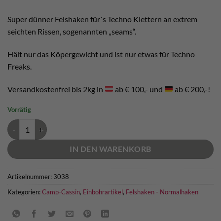
war:
ist:
€ 14,00
€ 13,30.
Super dünner Felshaken für´s Techno Klettern an extrem
seichten Rissen, sogenannten „seams“.
Hält nur das Köpergewicht und ist nur etwas für Techno
Freaks.
Versandkostenfrei bis 2kg in
ab € 100,- und
ab € 200,-!
Vorrätig
CAMP Ultimate Reality Piton Menge
IN DEN WARENKORB
Artikelnummer:
3038
Kategorien:
Camp-Cassin
,
Einbohrartikel
,
Felshaken - Normalhaken