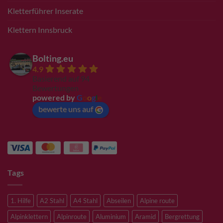
Kletterführer Inserate
Klettern Innsbruck
Bolting.eu
4.9
Basierend auf 94
Bewertungen
powered by
G
o
o
g
l
e
bewerte uns auf
Tags
1. Hilfe
A2 Stahl
A4 Stahl
Abseilen
Alpine route
Alpinklettern
Alpinroute
Aluminium
Aramid
Bergrettung