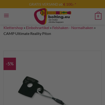
Zum
GRATIS VERSAND ab
€ 100,- *
Inhalt
springen
0
Klettershop
»
Einbohrartikel
»
Felshaken - Normalhaken
»
CAMP Ultimate Reality Piton
-5%