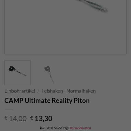
Einbohrartikel
/
Felshaken - Normalhaken
CAMP Ultimate Reality Piton
Ursprünglicher
Aktueller
14,00
13,30
€
€
Preis
Preis
inkl. 20 % MwSt.
zzgl.
Versandkosten