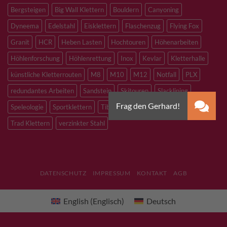
Bergsteigen
Big Wall Klettern
Bouldern
Canyoning
Dyneema
Edelstahl
Eisklettern
Flaschenzug
Flying Fox
Granit
HCR
Heben Lasten
Hochtouren
Höhenarbeiten
Höhlenforschung
Höhlenrettung
Inox
Kevlar
Kletterhalle
künstliche Kletterrouten
M8
M10
M12
Notfall
PLX
redundantes Arbeiten
Sandstein
Skitouren
Slacklining
Speleologie
Sportklettern
Tibetan Bridge
Titan
Trad Klettern
verzinkter Stahl
DATENSCHUTZ
IMPRESSUM
KONTAKT
AGB
English
(
Englisch
)
Deutsch