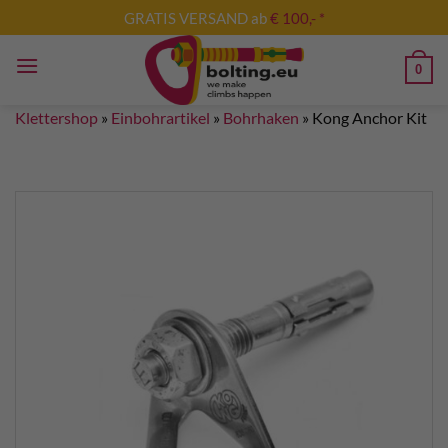
Zum
GRATIS VERSAND ab
€ 100,- *
Inhalt
springen
0
Klettershop
»
Einbohrartikel
»
Bohrhaken
»
Kong Anchor Kit