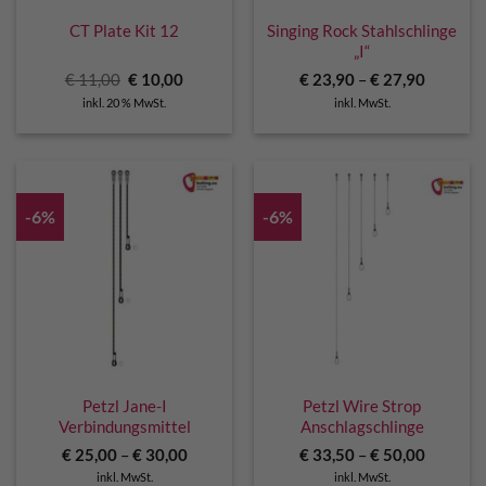
CT Plate Kit 12
Singing Rock Stahlschlinge
„I“
Ursprünglicher
Aktueller
€
11,00
€
10,00
€
23,90
–
€
27,90
Preis
Preis
inkl. 20 % MwSt.
inkl. MwSt.
war:
ist:
€ 11,00
€ 10,00.
-6%
-6%
Petzl Jane-I
Petzl Wire Strop
Verbindungsmittel
Anschlagschlinge
€
25,00
–
€
30,00
€
33,50
–
€
50,00
inkl. MwSt.
inkl. MwSt.