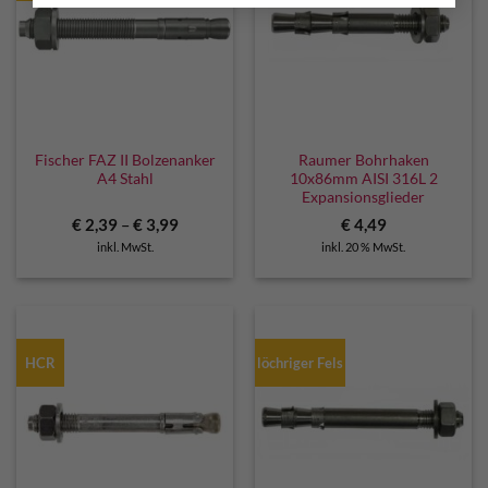
Fischer FAZ II Bolzenanker
Raumer Bohrhaken
A4 Stahl
10x86mm AISI 316L 2
Expansionsglieder
€
2,39
–
€
3,99
€
4,49
inkl. MwSt.
inkl. 20 % MwSt.
HCR
löchriger Fels