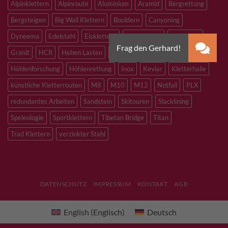
Alpinklettern
Alpinroute
Aluminium
Aramid
Bergrettung
Bergsteigen
Big Wall Klettern
Bouldern
Canyoning
Dyneema
Edelstahl
Eisklettern
Flaschenzug
Flying Fox
Granit
HCR
Heben Lasten
Hochtouren
Höhenarbeiten
Höhlenforschung
Höhlenrettung
Inox
Kevlar
Kletterhalle
künstliche Kletterrouten
M8
M10
M12
Notfall
PLX
redundantes Arbeiten
Sandstein
Skitouren
Slacklining
Speleologie
Sportklettern
Tibetan Bridge
Titan
Trad Klettern
verzinkter Stahl
DATENSCHUTZ
IMPRESSUM
KONTAKT
AGB
English
(
Englisch
)
Deutsch