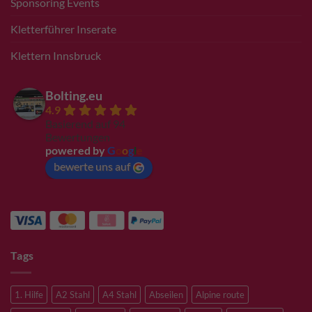
Sponsoring Events
Kletterführer Inserate
Klettern Innsbruck
Bolting.eu
4.9
Basierend auf 94
Bewertungen
powered by
G
o
o
g
l
e
bewerte uns auf
Tags
1. Hilfe
A2 Stahl
A4 Stahl
Abseilen
Alpine route