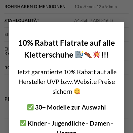
BOHRHAKEN DIMENSIONEN
10 x 70mm, 12 x 90mm
STAHLQUALITÄT
A4 Stahl / AISI 316(L)
×
EINBOHR GEWICHT
leicht, normal
10% Rabatt Flatrate auf alle
Bohrhaken,
EINBOHRMATERIAL
Kletterschuhe
!!!
KATEGORIE
Bohrhakenlaschen
ROUTEN BEANSPRUCHUNG
normal, hoch
Jetzt garantierte 10% Rabatt auf alle
Hersteller UVP bzw. Website Preise
sichern
PRODUKTSICHERHEIT
30+ Modelle zur Auswahl
Kinder - Jugendliche - Damen -
Herren