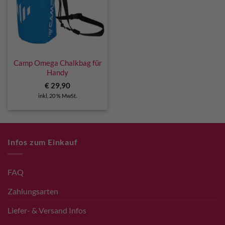
Camp Omega Chalkbag für
Handy
€
29,90
inkl. 20 % MwSt.
Infos zum Einkauf
FAQ
Zahlungsarten
Liefer- & Versand Infos