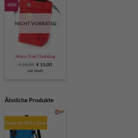
-40%
NICHT VORRÄTIG
Moon Trad Chalkbag
Ursprünglicher
Aktueller
€
24,90
€
15,00
Preis
Preis
inkl. MwSt.
war:
ist:
€ 24,90
€ 15,00.
Ähnliche Produkte
Handy bis 10,5 x 16cm