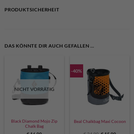
PRODUKTSICHERHEIT
DAS KÖNNTE DIR AUCH GEFALLEN …
-40%
NICHT VORRÄTIG
Black Diamond Mojo Zip
Beal Chalkbag Maxi Cocoon
Chalk Bag
Ursprünglicher
Aktuelle
€
16,00
€
24,90
€
15,00