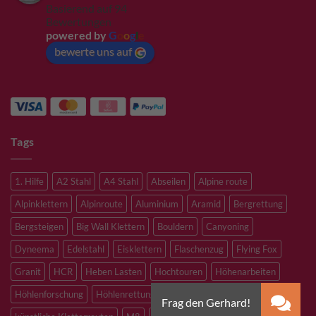
Basierend auf 94
Bewertungen
powered by
G
o
o
g
l
e
bewerte uns auf
Tags
1. Hilfe
A2 Stahl
A4 Stahl
Abseilen
Alpine route
Alpinklettern
Alpinroute
Aluminium
Aramid
Bergrettung
Bergsteigen
Big Wall Klettern
Bouldern
Canyoning
Dyneema
Edelstahl
Eisklettern
Flaschenzug
Flying Fox
Granit
HCR
Heben Lasten
Hochtouren
Höhenarbeiten
Höhlenforschung
Höhlenrettung
Inox
Kevlar
Kletterhalle