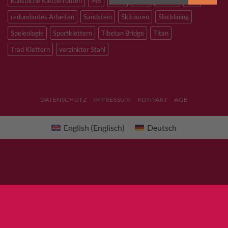
künstliche Kletterrouten
M8
M10
M12
Notfall
PLX
redundantes Arbeiten
Sandstein
Skitouren
Slacklining
Speleologie
Sportklettern
Tibetan Bridge
Titan
Trad Klettern
verzinkter Stahl
DATENSCHUTZ
IMPRESSUM
KONTAKT
AGB
English
(
Englisch
)
Deutsch