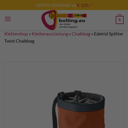
Zum
GRATIS VERSAND ab
€ 100,- *
Inhalt
springen
0
Klettershop
»
Kletterausrüstung
»
Chalkbag
»
Edelrid Splitter
Twist Chalkbag