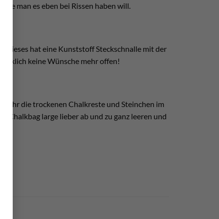
 Wie man es eben bei Rissen haben will.
 Dieses hat eine Kunststoff Steckschnalle mit der
wirklich keine Wünsche mehr offen!
 mehr die trockenen Chalkreste und Steinchen im
o Chalkbag large lieber ab und zu ganz leeren und