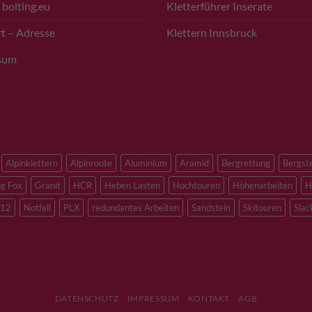
 bolting.eu
Kletterführer Inserate
t – Adresse
Klettern Innsbruck
sum
Alpinklettern
Alpinroute
Aluminium
Aramid
Bergrettung
Bergst
ng Fox
Granit
HCR
Heben Lasten
Hochtouren
Höhenarbeiten
H
12
Notfall
PLX
redundantes Arbeiten
Sandstein
Skitouren
Slac
DATENSCHUTZ
IMPRESSUM
KONTAKT
AGB