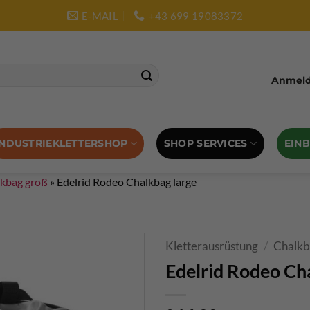
E-MAIL
+43 699 19083372
Anmelde
SHOP SERVICES
EIN
INDUSTRIEKLETTERSHOP
kbag groß
»
Edelrid Rodeo Chalkbag large
Kletterausrüstung
/
Chalk
Edelrid Rodeo Ch