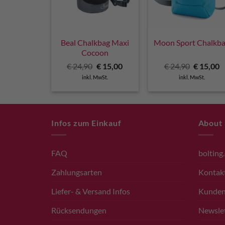
Beal Chalkbag Maxi
Moon Sport Chalkb
Cocoon
Ursprünglicher
Aktueller
Ursprüng
A
€
24,90
€
15,00
€
24,90
€
15,00
Preis
Preis
Preis
P
inkl. MwSt.
inkl. MwSt.
war:
ist:
war:
is
€ 24,90
€ 15,00.
€ 24,90
€
Infos zum Einkauf
About
FAQ
bolting
Zahlungsarten
Kontak
Liefer- & Versand Infos
Kunde
Rücksendungen
Newsle