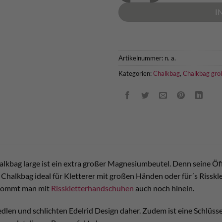
I
Artikelnummer:
n. a.
Kategorien:
Chalkbag
,
Chalkbag gro
lkbag large ist ein extra großer Magnesiumbeutel. Denn seine Öffnu
 Chalkbag ideal für Kletterer mit großen Händen oder für´s Risskle
kommt man mit
Risskletterhandschuhen
auch noch hinein.
len und schlichten Edelrid Design daher. Zudem ist eine Schlüssel