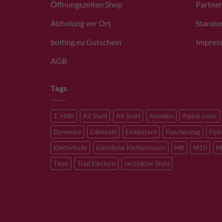
Öffnungszeiten Shop
Partner
Abholung vor Ort
Standor
bolting.eu Gutschein
Impres
AGB
Tags
1. Hilfe
A2 Stahl
A4 Stahl
Abseilen
Alpine route
Dyneema
Edelstahl
Eisklettern
Flaschenzug
Flyi
Kletterhalle
künstliche Kletterrouten
M8
M10
M
Titan
Trad Klettern
verzinkter Stahl