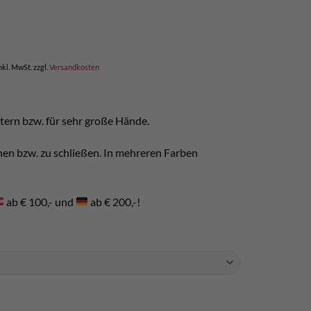
nkl. MwSt.
zzgl.
Versandkosten
ern bzw. für sehr große Hände.
fnen bzw. zu schließen. In mehreren Farben
ab € 100,- und
ab € 200,-!
nge