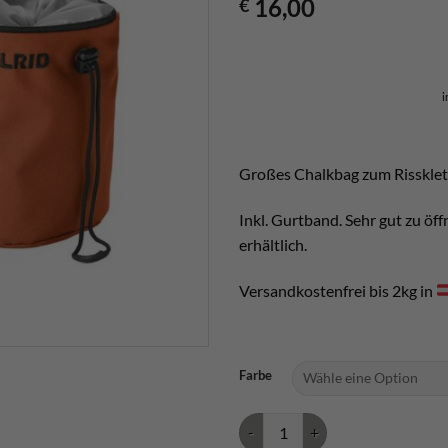
16,00
€
i
Großes Chalkbag zum Rissklett
Inkl. Gurtband. Sehr gut zu öf
erhältlich.
Versandkostenfrei bis 2kg in
Farbe
Edelrid Rodeo Chalkbag large Me