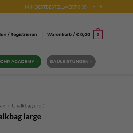
MINDESTBESTELLWERT € 35,-
n / Registrieren
Warenkorb /
€
0,00
0
BOHR ACADEMY
BAULEISTUNGEN
bag
/
Chalkbag groß
alkbag large