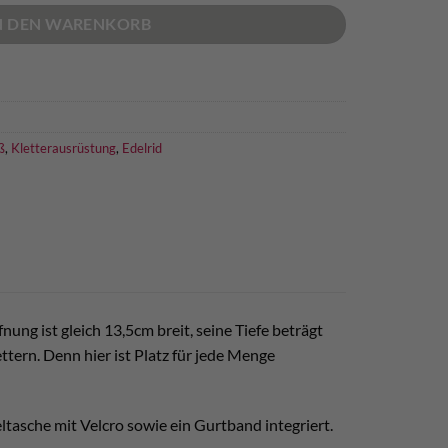
N DEN WARENKORB
ß
,
Kletterausrüstung
,
Edelrid
ng ist gleich 13,5cm breit, seine Tiefe beträgt
ttern. Denn hier ist Platz für jede Menge
tasche mit Velcro sowie ein Gurtband integriert.