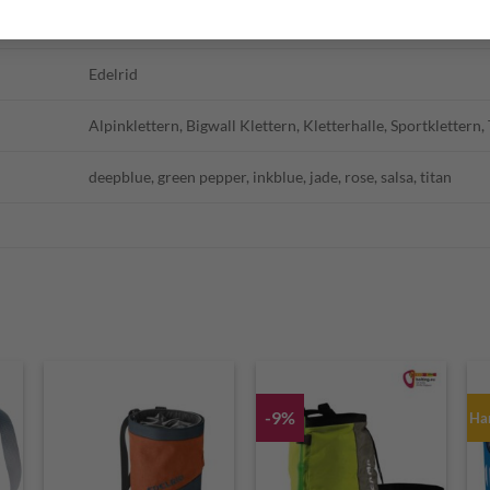
n. a.
Edelrid
Alpinklettern, Bigwall Klettern, Kletterhalle, Sportklettern,
deepblue, green pepper, inkblue, jade, rose, salsa, titan
-9%
Ha