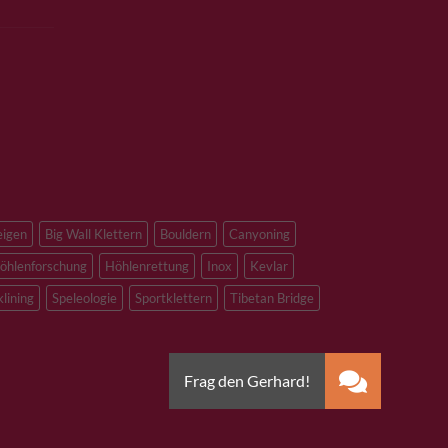
eigen
Big Wall Klettern
Bouldern
Canyoning
öhlenforschung
Höhlenrettung
Inox
Kevlar
klining
Speleologie
Sportklettern
Tibetan Bridge