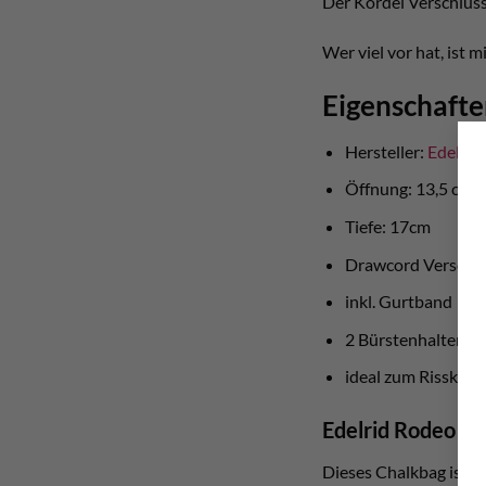
Der Kordel Verschluss
Wer viel vor hat, ist 
Eigenschafte
Hersteller:
Edelrid
Öffnung: 13,5 cm
Tiefe: 17cm
Drawcord Verschlu
inkl. Gurtband
2 Bürstenhalterun
ideal zum Rissklet
Edelrid Rodeo Cha
Dieses Chalkbag ist pe