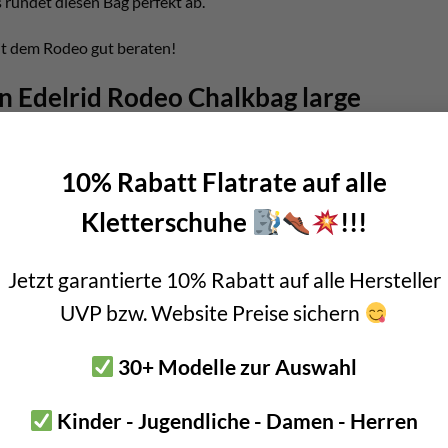
 rundet diesen Bag perfekt ab.
mit dem Rodeo gut beraten!
n Edelrid Rodeo Chalkbag large
10% Rabatt Flatrate auf alle
Kletterschuhe
!!!
ss zum einfachen Verschließen
Jetzt garantierte 10% Rabatt auf alle Hersteller
UVP bzw. Website Preise sichern
gen
tern
30+ Modelle zur Auswahl
lkbag large – perfekt für Risse
Kinder - Jugendliche - Damen - Herren
rfekt wenn ihr viel Risse klettert. Egal ob Chamonix, Cadarese od