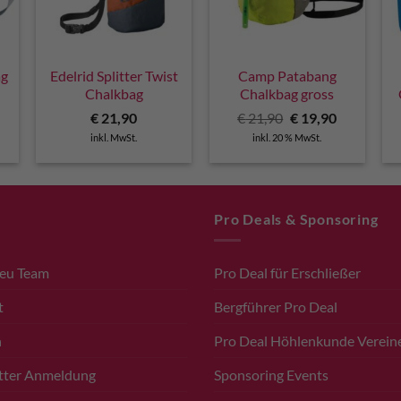
ag
Edelrid Splitter Twist
Camp Patabang
Chalkbag
Chalkbag gross
licher
ktueller
Ursprünglicher
Aktueller
€
21,90
€
21,90
€
19,90
reis
Preis
Preis
inkl. MwSt.
inkl. 20 % MwSt.
t:
war:
ist:
 15,00.
€ 21,90
€ 19,90.
Pro Deals & Sponsoring
.eu Team
Pro Deal für Erschließer
t
Bergführer Pro Deal
n
Pro Deal Höhlenkunde Verein
tter Anmeldung
Sponsoring Events