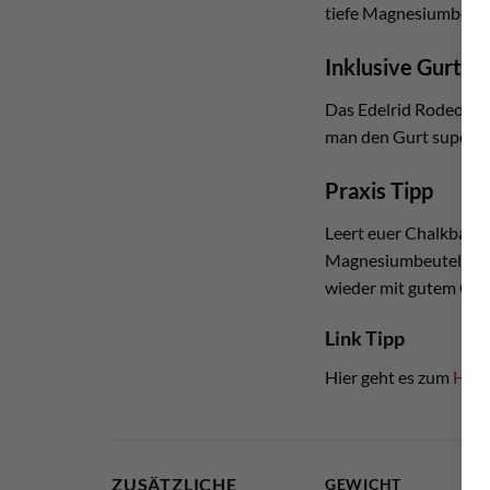
tiefe Magnesiumbeutel
Inklusive Gurt B
Das Edelrid Rodeo Cha
man den Gurt super e
Praxis Tipp
Leert euer Chalkbag 
Magnesiumbeutel. Dies
wieder mit gutem Chal
Link Tipp
Hier geht es zum
Herst
ZUSÄTZLICHE
GEWICHT