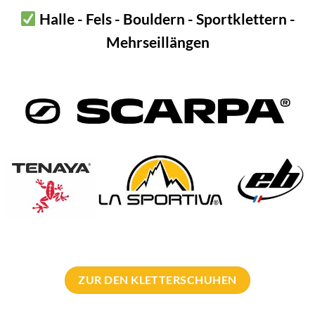
 hilft dabei, die Hände bis zum Handgelenk zurück ein zu chalken.
Halle - Fels - Bouldern - Sportklettern -
Mehrseillängen
and
lkbag large wird inklusive einem 110cm langen Gurtband geliefert.
asy auf- und zumachen kann. Somit lässt dieser Magnesiumbeutel 
regelmäßig ganz aus. Ja, genau! AUSLEEREN! Denn oft hat man nur
e verhindern ein griffiges Nachchalken. Deshalb das Edelrid Rode
k nachfüllen!
eller
.
ZUR DEN KLETTERSCHUHEN
180 g