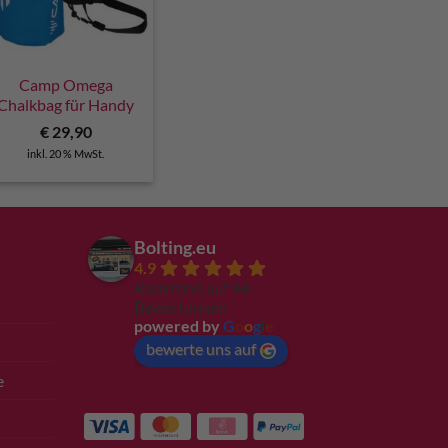
Camp Omega
Chalkbag für Handy
€
29,90
inkl. 20 % MwSt.
Bolting.eu
4.9
Basierend auf 94
Bewertungen
powered by
G
o
o
g
l
e
bewerte uns auf
e