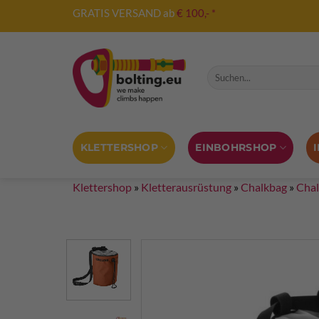
Zum
GRATIS VERSAND ab
€ 100,- *
Inhalt
springen
Suche nach:
KLETTERSHOP
EINBOHRSHOP
Klettershop
»
Kletterausrüstung
»
Chalkbag
»
Chal