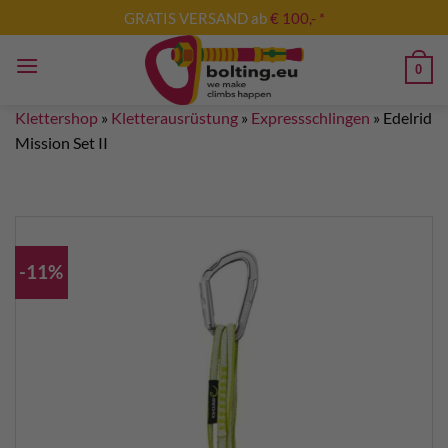
Zum
GRATIS VERSAND ab
€ 100,- *
Inhalt
springen
0
Klettershop
»
Kletterausrüstung
»
Expressschlingen
»
Edelrid
Mission Set II
-11%