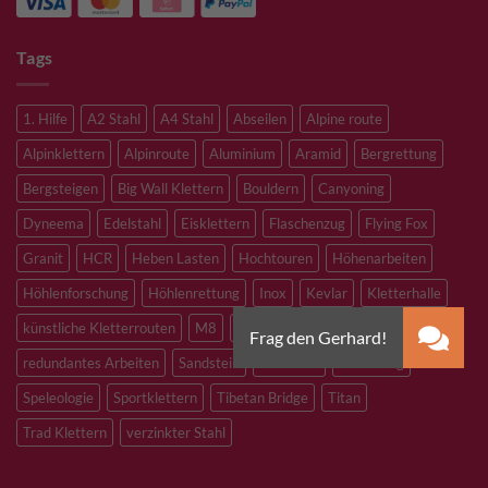
Tags
1. Hilfe
A2 Stahl
A4 Stahl
Abseilen
Alpine route
Alpinklettern
Alpinroute
Aluminium
Aramid
Bergrettung
Bergsteigen
Big Wall Klettern
Bouldern
Canyoning
Dyneema
Edelstahl
Eisklettern
Flaschenzug
Flying Fox
Granit
HCR
Heben Lasten
Hochtouren
Höhenarbeiten
Höhlenforschung
Höhlenrettung
Inox
Kevlar
Kletterhalle
künstliche Kletterrouten
M8
M10
M12
Notfall
PLX
redundantes Arbeiten
Sandstein
Skitouren
Slacklining
Speleologie
Sportklettern
Tibetan Bridge
Titan
Trad Klettern
verzinkter Stahl