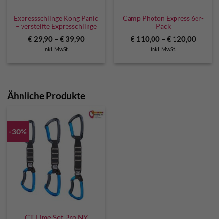
Expressschlinge Kong Panic
Camp Photon Express 6er-
– versteifte Expresschlinge
Pack
€
29,90
–
€
39,90
€
110,00
–
€
120,00
inkl. MwSt.
inkl. MwSt.
Ähnliche Produkte
-30%
CT Lime Set Pro NY