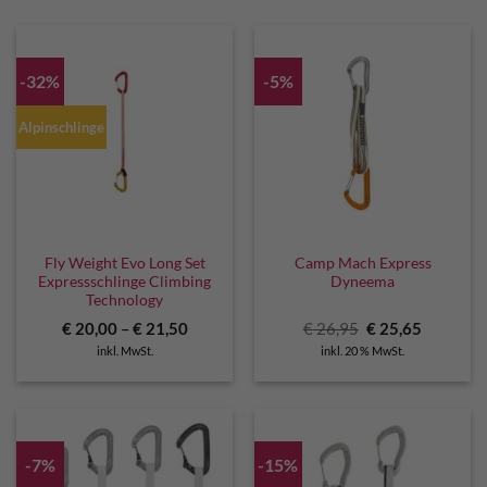
-32%
-5%
Alpinschlinge
Fly Weight Evo Long Set
Camp Mach Express
Expressschlinge Climbing
Dyneema
Technology
Ursprünglicher
Aktuelle
€
20,00
–
€
21,50
€
26,95
€
25,65
Preis
Preis
inkl. MwSt.
inkl. 20 % MwSt.
war:
ist:
€ 26,95
€ 25,65.
-7%
-15%