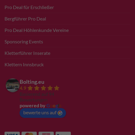
Pro Deal für Erschließer
Bergführer Pro Deal
Pro Deal Höhlenkunde Vereine
Sponsoring Events
Kletterführer Inserate
Klettern Innsbruck
Bolting.eu
4.9
Basierend auf 94
Bewertungen
powered by
G
o
o
g
l
e
bewerte uns auf