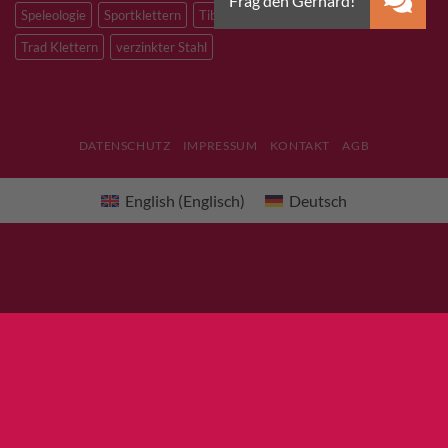
Speleologie
Sportklettern
Tibetan Bridge
Titan
Trad Klettern
verzinkter Stahl
DATENSCHUTZ
IMPRESSUM
KONTAKT
AGB
English
(
Englisch
)
Deutsch