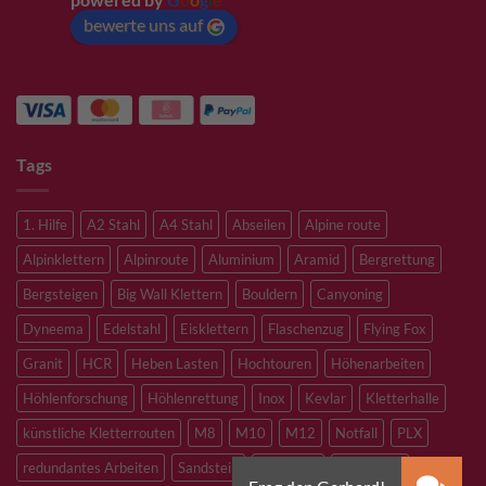
bewerte uns auf
Tags
1. Hilfe
A2 Stahl
A4 Stahl
Abseilen
Alpine route
Alpinklettern
Alpinroute
Aluminium
Aramid
Bergrettung
Bergsteigen
Big Wall Klettern
Bouldern
Canyoning
Dyneema
Edelstahl
Eisklettern
Flaschenzug
Flying Fox
Granit
HCR
Heben Lasten
Hochtouren
Höhenarbeiten
Höhlenforschung
Höhlenrettung
Inox
Kevlar
Kletterhalle
künstliche Kletterrouten
M8
M10
M12
Notfall
PLX
redundantes Arbeiten
Sandstein
Skitouren
Slacklining