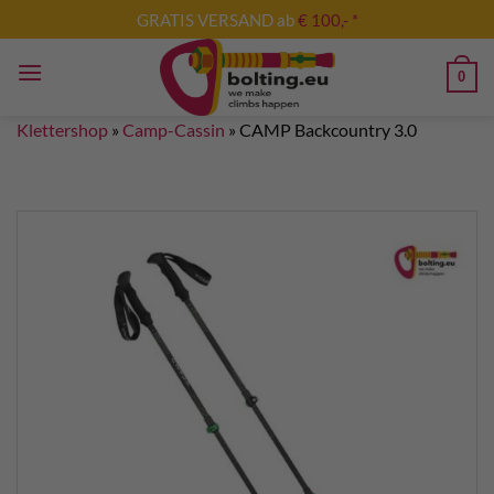
Zum
GRATIS VERSAND ab
€ 100,- *
Inhalt
springen
0
Klettershop
»
Camp-Cassin
»
CAMP Backcountry 3.0