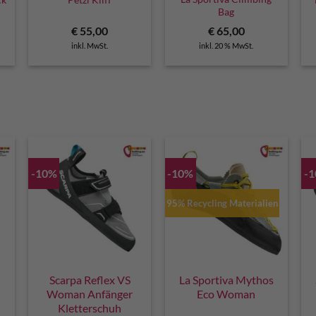
Bag
€
55,00
€
65,00
inkl. MwSt.
inkl. 20 % MwSt.
-10%
-10%
-
95% Recycling Materialien
Scarpa Reflex VS
La Sportiva Mythos
Woman Anfänger
Eco Woman
Kletterschuh