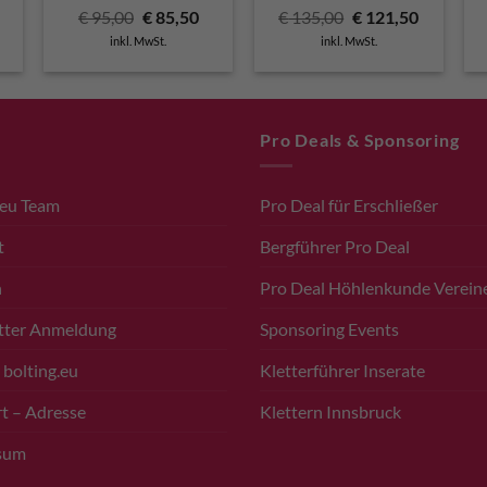
licher
ktueller
Ursprünglicher
Aktueller
Ursprünglicher
Aktuelle
€
95,00
€
85,50
€
135,00
€
121,50
reis
Preis
Preis
Preis
Preis
inkl. MwSt.
inkl. MwSt.
t:
war:
ist:
war:
ist:
 85,50.
€ 95,00
€ 85,50.
€ 135,00
€ 121,50.
Pro Deals & Sponsoring
.eu Team
Pro Deal für Erschließer
t
Bergführer Pro Deal
n
Pro Deal Höhlenkunde Verein
tter Anmeldung
Sponsoring Events
 bolting.eu
Kletterführer Inserate
t – Adresse
Klettern Innsbruck
sum