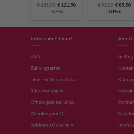
Ursprünglicher
Aktueller
Ursprüng
A
€
135,00
€
121,50
€
95,00
€
85,50
Preis
Preis
Preis
P
inkl. MwSt.
inkl. MwSt.
war:
ist:
war:
is
€ 135,00
€ 121,50.
€ 95,00
€
Infos zum Einkauf
About
FAQ
bolting
Zahlungsarten
Kontak
Liefer- & Versand Infos
Kunde
Rücksendungen
Newsle
Öffnungszeiten Shop
Partner
Abholung vor Ort
Standor
bolting.eu Gutschein
Impres