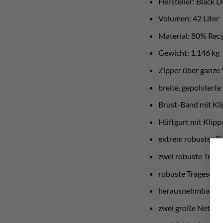
Hersteller: Black 
Volumen: 42 Liter
Material: 80% Rec
Gewicht: 1,146 kg
Zipper über ganze 
breite, gepolsterte
Brust-Band mit Kli
Hüftgurt mit Klipp
extrem robuster R
zwei robuste Trage
robuste Trageschl
herausnehmbare 14
zwei große Netz- 