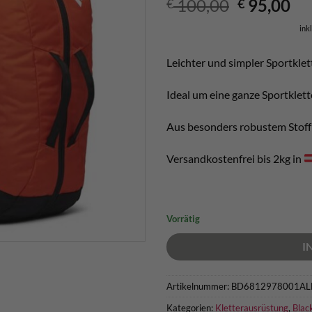
Ursprüngl
Ak
100,00
95,00
€
€
Preis
Pr
ink
war:
ist
€ 100,00
€ 
Leichter und simpler Sportklet
Ideal um eine ganze Sportklett
Aus besonders robustem Stoff 
Versandkostenfrei bis 2kg in
Vorrätig
I
Artikelnummer:
BD6812978001AL
Kategorien:
Kletterausrüstung
,
Blac