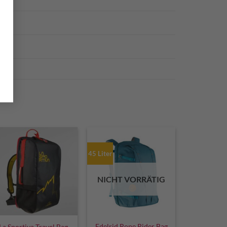
n
45 Liter
NICHT VORRÄTIG
Edelrid Rope Rider Bag
La Sportiva Travel Bag