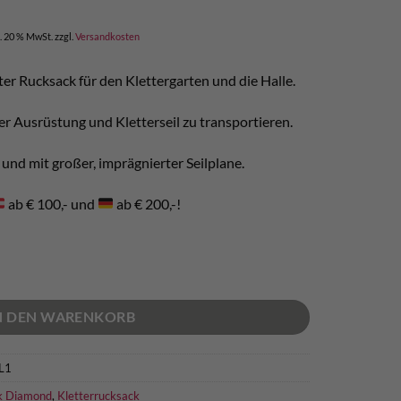
icher
tueller
eis
l. 20 % MwSt.
zzgl.
Versandkosten
:
95,00.
ter Rucksack für den Klettergarten und die Halle.
er Ausrüstung und Kletterseil zu transportieren.
und mit großer, imprägnierter Seilplane.
ab € 100,- und
ab € 200,-!
N DEN WARENKORB
L1
k Diamond
,
Kletterrucksack