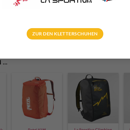
42 Liter
Kletterhalle, Sportkletter
ZUR DEN KLETTERSCHUHEN
N …
La Sportiva Climbing
ck
Petzl Kliff