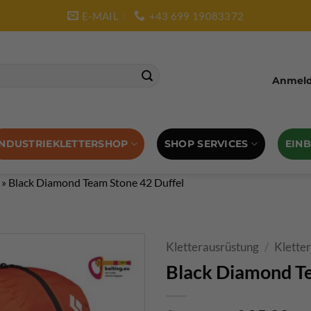
E-MAIL
+43 699 19083372
Anmelde
SHOP SERVICES
EIN
INDUSTRIEKLETTERSHOP
»
Black Diamond Team Stone 42 Duffel
Kletterausrüstung
/
Klette
Black Diamond Te