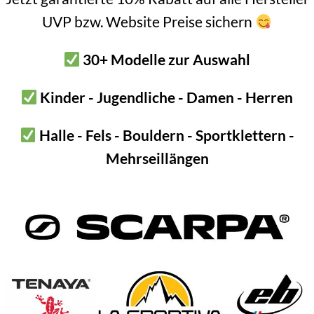
nen am Top zum Einhängen von Expressen, Sicherungsgerät,…
UVP bzw. Website Preise sichern
lplane
30+ Modelle zur Auswahl
 Stone 42 Duffel ist ganz besonders.
Kinder - Jugendliche - Damen - Herren
 sie aus dem Kletterrucksack heraus nehmen. Dort ist sie mit eine
ägniert. D.h. mit Polyurethan beschichtet. Somit hält sie Wasser u
Halle - Fels - Bouldern - Sportklettern -
Mehrseillängen
tolle Größe. 140 x 125cm.
1200 g
60 × 40 × 5 cm
Black Diamond