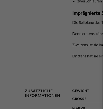
zwei Schlaufen in
Imprägnierte Sei
Die Seilplane des Team
Denn erstens könnt ihr
Zweitens ist sie impr
Drittens hat sie eine 
ZUSÄTZLICHE
GEWICHT
INFORMATIONEN
GRÖSSE
MARKE