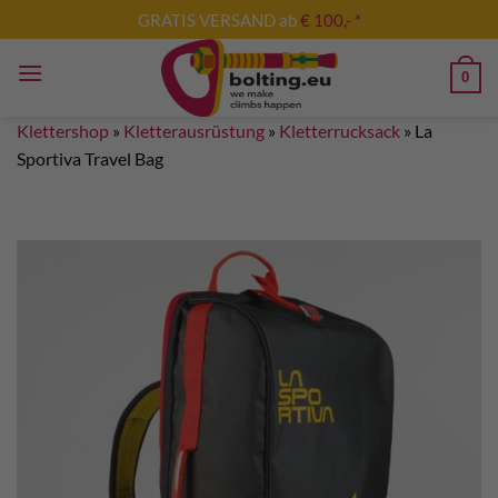
Zum
GRATIS VERSAND ab
€ 100,- *
Inhalt
springen
0
Klettershop
»
Kletterausrüstung
»
Kletterrucksack
»
La
Sportiva Travel Bag