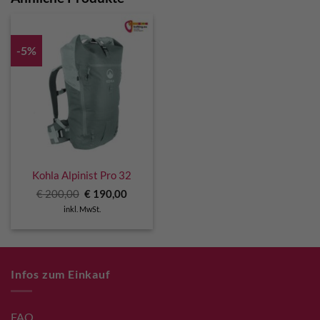
-5%
Kohla Alpinist Pro 32
Ursprünglicher
Aktueller
€
200,00
€
190,00
Preis
Preis
inkl. MwSt.
war:
ist:
€ 200,00
€ 190,00.
Infos zum Einkauf
FAQ