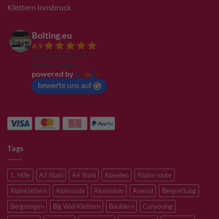
Klettern Innsbruck
Bolting.eu
4.9
Basierend auf 94
Bewertungen
powered by
G
o
o
g
l
e
bewerte uns auf
Tags
1. Hilfe
A2 Stahl
A4 Stahl
Abseilen
Alpine route
Alpinklettern
Alpinroute
Aluminium
Aramid
Bergrettung
Bergsteigen
Big Wall Klettern
Bouldern
Canyoning