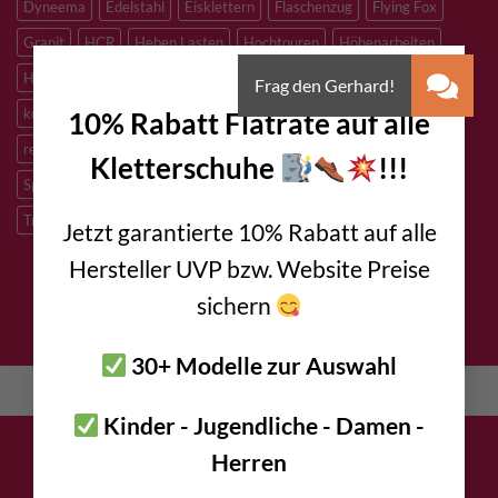
Dyneema
Edelstahl
Eisklettern
Flaschenzug
Flying Fox
Granit
HCR
Heben Lasten
Hochtouren
Höhenarbeiten
×
Höhlenforschung
Höhlenrettung
Inox
Kevlar
Kletterhalle
künstliche Kletterrouten
M8
M10
M12
Notfall
PLX
10% Rabatt Flatrate auf alle
redundantes Arbeiten
Sandstein
Skitouren
Slacklining
Kletterschuhe
!!!
Speleologie
Sportklettern
Tibetan Bridge
Titan
Trad Klettern
verzinkter Stahl
Jetzt garantierte 10% Rabatt auf alle
Hersteller UVP bzw. Website Preise
sichern
DATENSCHUTZ
IMPRESSUM
KONTAKT
AGB
30+ Modelle zur Auswahl
English
(
Englisch
)
Deutsch
Kinder - Jugendliche - Damen -
Herren