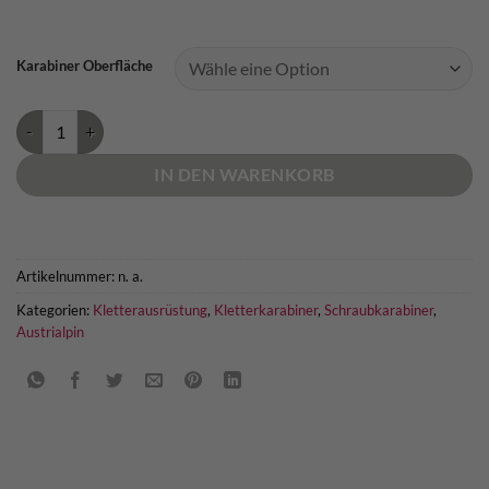
Karabiner Oberfläche
Austrialpin Micro Schraubkarabiner Menge
IN DEN WARENKORB
Artikelnummer:
n. a.
Kategorien:
Kletterausrüstung
,
Kletterkarabiner
,
Schraubkarabiner
,
Austrialpin