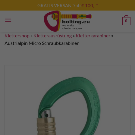
Zum
GRATIS VERSAND ab
€ 100,- *
Inhalt
springen
0
Klettershop
»
Kletterausrüstung
»
Kletterkarabiner
»
Austrialpin Micro Schraubkarabiner