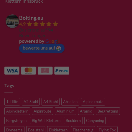
Klettern Innsbruck
Bolting.eu
4.9
Basierend auf 94
Bewertungen
powered by
G
o
o
g
l
e
bewerte uns auf
Tags
1. Hilfe
A2 Stahl
A4 Stahl
Abseilen
Alpine route
Alpinklettern
Alpinroute
Aluminium
Aramid
Bergrettung
Bergsteigen
Big Wall Klettern
Bouldern
Canyoning
Dyneema
Edelstahl
Eisklettern
Flaschenzug
Flying Fox