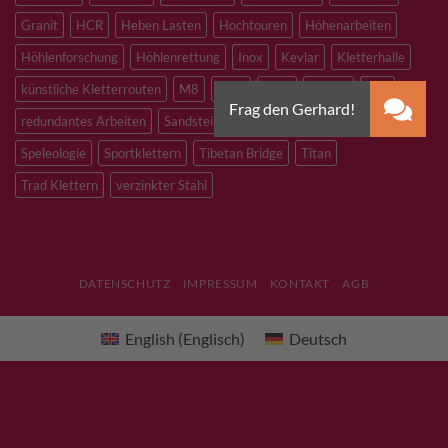
Granit
HCR
Heben Lasten
Hochtouren
Höhenarbeiten
Höhlenforschung
Höhlenrettung
Inox
Kevlar
Kletterhalle
künstliche Kletterrouten
M8
M10
M12
Notfall
PLX
redundantes Arbeiten
Sandstein
Skitouren
Slacklining
Speleologie
Sportklettern
Tibetan Bridge
Titan
Trad Klettern
verzinkter Stahl
DATENSCHUTZ
IMPRESSUM
KONTAKT
AGB
English
(
Englisch
)
Deutsch