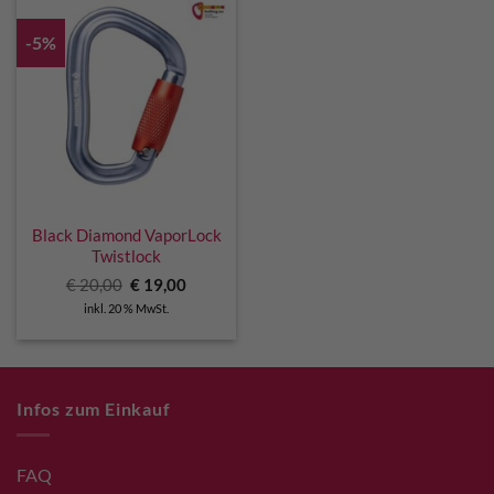
-5%
Black Diamond VaporLock
Twistlock
Ursprünglicher
Aktueller
€
20,00
€
19,00
Preis
Preis
inkl. 20 % MwSt.
war:
ist:
€ 20,00
€ 19,00.
Infos zum Einkauf
FAQ