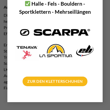
Halle - Fels - Bouldern -
Austrialpin Micro Schraubkarabiner „Made in Austria“
Sportklettern - Mehrseillängen
Dieser kleine Schrauber wird zur Gänze in Österreich
hergestellt. Genau gesagt im Stubaital in Tirol. Die
Produktion im Inland bedingt gleich mehrere positive
Effekte.
Erstens werden hier ordentliche soziale und ökologische
Standards eingehalten. Zweitens reduzieren sich die
Transportwege ganz enorm. Kein transkontinentaler
Schiffsverkehr, keine Hafen Be- und Entladung sowie keine
LKW Zulieferung. Und drittens setzt der Hersteller
Austrialpin ehrliche Maßnahmen, um nachhaltiges zu
ZUR DEN KLETTERSCHUHEN
agieren. Wie z.B. durch eine große Photovoltaikanlage am
Firmen Dach.