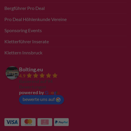
Bergführer Pro Deal
Pro Deal Höhlenkunde Vereine
Sponsoring Events
Kletterführer Inserate
Klettern Innsbruck
Bolting.eu
4.9
Basierend auf 94
Bewertungen
powered by
G
o
o
g
l
e
bewerte uns auf