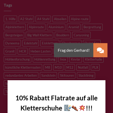
Tags
1. Hilfe
A2 Stahl
A4 Stahl
Abseilen
Alpine route
Alpinklettern
Alpinroute
Aluminium
Aramid
Bergrettung
Bergsteigen
Big Wall Klettern
Bouldern
Canyoning
Dyneema
Edelstahl
Eisklettern
Flaschenzug
Flying Fox
Granit
HCR
Heben Lasten
Hochtouren
Höhenarbeiten
Höhlenforschung
Höhlenrettung
Inox
Kevlar
Kletterhalle
künstliche Kletterrouten
M8
M10
M12
Notfall
PLX
redundantes Arbeiten
Sandstein
Skitouren
Slacklining
×
Speleologie
Sportklettern
Tibetan Bridge
Titan
Trad Klettern
verzinkter Stahl
10% Rabatt Flatrate auf alle
Kletterschuhe
!!!