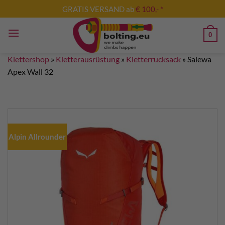
Zum
GRATIS VERSAND ab
€ 100,- *
Inhalt
springen
0
Klettershop
»
Kletterausrüstung
»
Kletterrucksack
»
Salewa
Apex Wall 32
Alpin Allrounder