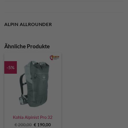
ALPIN ALLROUNDER
Ähnliche Produkte
-5%
Kohla Alpinist Pro 32
Ursprünglicher
Aktueller
€
200,00
€
190,00