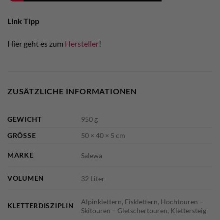
Link Tipp
Hier geht es zum
Hersteller
!
ZUSÄTZLICHE INFORMATIONEN
GEWICHT
950 g
GRÖSSE
50 × 40 × 5 cm
MARKE
Salewa
VOLUMEN
32 Liter
Alpinklettern, Eisklettern, Hochtouren –
KLETTERDISZIPLIN
Skitouren – Gletschertouren, Klettersteig