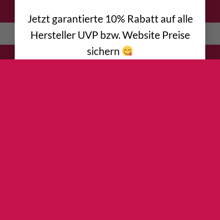
DATENSCHUTZ
IMPRESSUM
KONTAKT
AGB
Jetzt garantierte 10% Rabatt auf alle
Hersteller UVP bzw. Website Preise
English
(
Englisch
)
Deutsch
sichern
30+ Modelle zur Auswahl
Kinder - Jugendliche - Damen -
Herren
Halle - Fels - Bouldern -
Sportklettern - Mehrseillängen