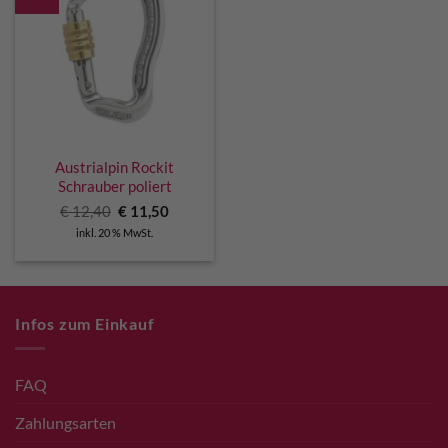
Austrialpin Rockit
Schrauber poliert
Ursprünglicher
Aktueller
€
12,40
€
11,50
Preis
Preis
inkl. 20 % MwSt.
war:
ist:
€ 12,40
€ 11,50.
Infos zum Einkauf
FAQ
Zahlungsarten