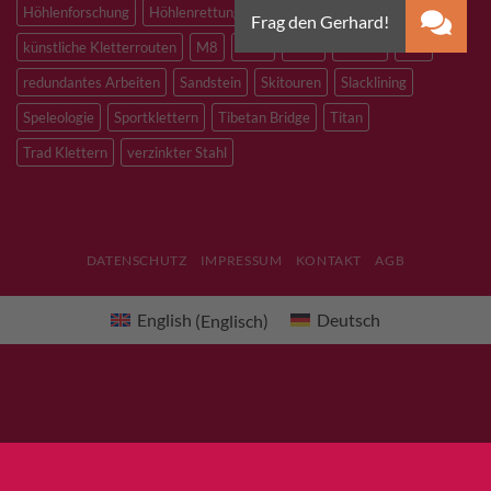
Höhlenforschung
Höhlenrettung
Inox
Kevlar
Kletterhalle
künstliche Kletterrouten
M8
M10
M12
Notfall
PLX
redundantes Arbeiten
Sandstein
Skitouren
Slacklining
Speleologie
Sportklettern
Tibetan Bridge
Titan
Trad Klettern
verzinkter Stahl
DATENSCHUTZ
IMPRESSUM
KONTAKT
AGB
English
(
Englisch
)
Deutsch