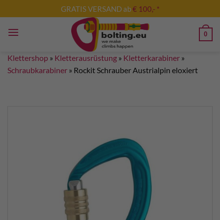
Zum
GRATIS VERSAND ab
€ 100,- *
Inhalt
springen
0
Klettershop
»
Kletterausrüstung
»
Kletterkarabiner
»
Schraubkarabiner
»
Rockit Schrauber Austrialpin eloxiert