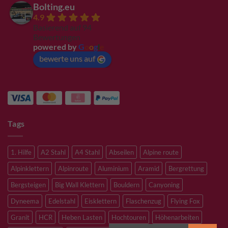
Bolting.eu
4.9
Basierend auf 94
Bewertungen
powered by
G
o
o
g
l
e
bewerte uns auf
Tags
1. Hilfe
A2 Stahl
A4 Stahl
Abseilen
Alpine route
Alpinklettern
Alpinroute
Aluminium
Aramid
Bergrettung
Bergsteigen
Big Wall Klettern
Bouldern
Canyoning
Dyneema
Edelstahl
Eisklettern
Flaschenzug
Flying Fox
Granit
HCR
Heben Lasten
Hochtouren
Höhenarbeiten