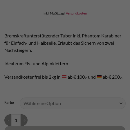
war:
ist:
€ 59,90
€ 55,00.
inkl. MwSt.
zzgl.
Versandkosten
Bremskraftunterstützender Tuber inkl. Phantom Karabiner
für Einfach- und Halbseile. Erlaubt das Sichern von zwei
Nachsteigern.
Ideal zum Eis- und Alpinklettern.
Versandkostenfrei bis 2kg in
ab € 100,- und
ab € 200,-!
Farbe
DMM Pivot Sicherungsgerät Menge