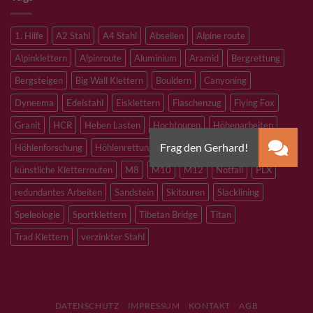
1. Hilfe
A2 Stahl
A4 Stahl
Abseilen
Alpine route
Alpinklettern
Alpinroute
Aluminium
Aramid
Bergrettung
Bergsteigen
Big Wall Klettern
Bouldern
Canyoning
Dyneema
Edelstahl
Eisklettern
Flaschenzug
Flying Fox
Granit
HCR
Heben Lasten
Hochtouren
Höhenarbeiten
Höhlenforschung
Höhlenrettung
Inox
Kevlar
Kletterhalle
künstliche Kletterrouten
M8
M10
M12
Notfall
PLX
redundantes Arbeiten
Sandstein
Skitouren
Slacklining
Speleologie
Sportklettern
Tibetan Bridge
Titan
Trad Klettern
verzinkter Stahl
DATENSCHUTZ
IMPRESSUM
KONTAKT
AGB