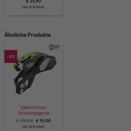
€
24,90
inkl. 20 % MwSt.
Ähnliche Produkte
-5%
Edelrid Pinch
Sicherungsgerät
Ursprünglicher
Aktueller
€
100,00
€
95,00
Preis
Preis
inkl. 20 % MwSt.
war:
ist: