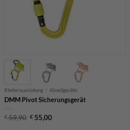
Kletterausrüstung
/
Abseilgeräte
DMM Pivot Sicherungsgerät
Ursprünglicher
Aktueller
59,90
55,00
€
€
Preis
Preis