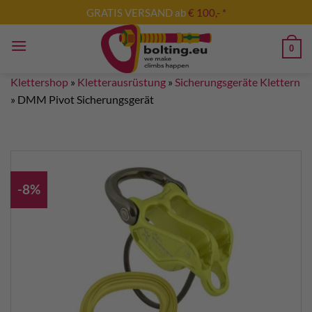
Zum
GRATIS VERSAND ab
€ 100,- *
Inhalt
springen
0
Klettershop
»
Kletterausrüstung
»
Sicherungsgeräte Klettern
»
DMM Pivot Sicherungsgerät
-8%