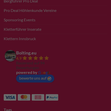
Bergführer Pro Deal
Pro Deal Höhlenkunde Vereine
Sponsoring Events
Kletterführer Inserate
Klettern Innsbruck
Bolting.eu
4.9
Basierend auf 94
Bewertungen
powered by
G
o
o
g
l
e
bewerte uns auf
Tags