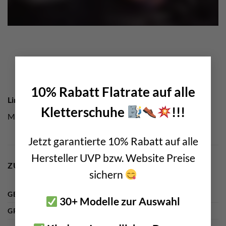
×
10% Rabatt Flatrate auf alle
Link Tipp
Kletterschuhe
!!!
Mehr Infos zum Produkt gibt es beim
Hersteller
Jetzt garantierte 10% Rabatt auf alle
Hersteller UVP bzw. Website Preise
ZUSÄTZLICHE INFORMATIONEN
sichern
GEWICHT
n. a.
30+ Modelle zur Auswahl
GRÖSSE
n. a.