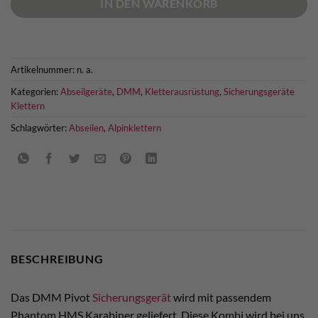
IN DEN WARENKORB
Artikelnummer:
n. a.
Kategorien:
Abseilgeräte
,
DMM
,
Kletterausrüstung
,
Sicherungsgeräte
Klettern
Schlagwörter:
Abseilen
,
Alpinklettern
BESCHREIBUNG
Das DMM Pivot
Sicherungsgerät
wird mit passendem
Phantom HMS Karabiner geliefert. Diese Kombi wird bei uns