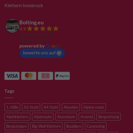
Klettern Innsbruck
Bolting.eu
4.9
Basierend auf 94
Bewertungen
powered by
G
o
o
g
l
e
bewerte uns auf
Tags
1. Hilfe
A2 Stahl
A4 Stahl
Abseilen
Alpine route
Alpinklettern
Alpinroute
Aluminium
Aramid
Bergrettung
Bergsteigen
Big Wall Klettern
Bouldern
Canyoning