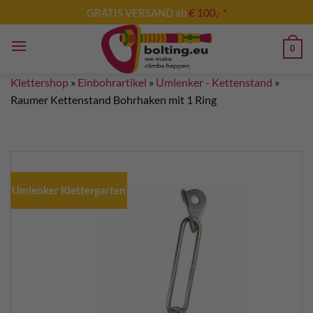
Zum
GRATIS VERSAND ab
€ 100,- *
Inhalt
springen
0
Klettershop
»
Einbohrartikel
»
Umlenker - Kettenstand
»
Raumer Kettenstand Bohrhaken mit 1 Ring
Umlenker Klettergarten