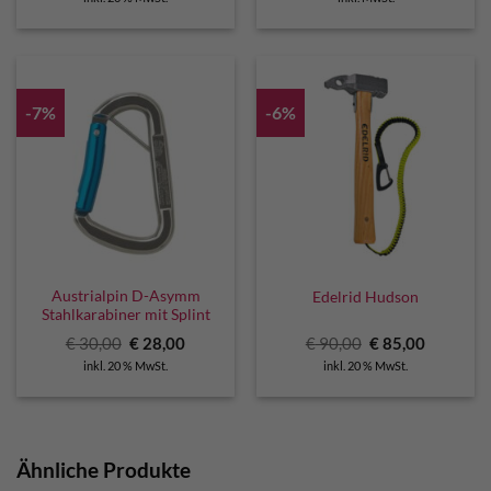
war:
ist:
€ 13,90
€ 10,00.
-7%
-6%
Austrialpin D-Asymm
Edelrid Hudson
Stahlkarabiner mit Splint
Ursprünglicher
Aktueller
Ursprünglicher
Aktuelle
€
30,00
€
28,00
€
90,00
€
85,00
Preis
Preis
Preis
Preis
inkl. 20 % MwSt.
inkl. 20 % MwSt.
war:
ist:
war:
ist:
€ 30,00
€ 28,00.
€ 90,00
€ 85,00.
Ähnliche Produkte