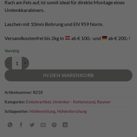
flach am Fels auf, ist somit ideal für direkte Montage eines
Umlenkkarabiners.
Laschen mit 10mm Bohrung und EN 959 Norm.
Versandkostenfrei bis 2kg in
ab € 100,- und
ab € 200,-!
Vorrätig
Raumer Kettenstand Bohrhaken mit 1 Ring Menge
IN DEN WARENKORB
Artikelnummer:
R218
Kategorien:
Einbohrartikel
,
Umlenker - Kettenstand
,
Raumer
Schlagwörter:
Höhlenrettung
,
Höhlenforschung