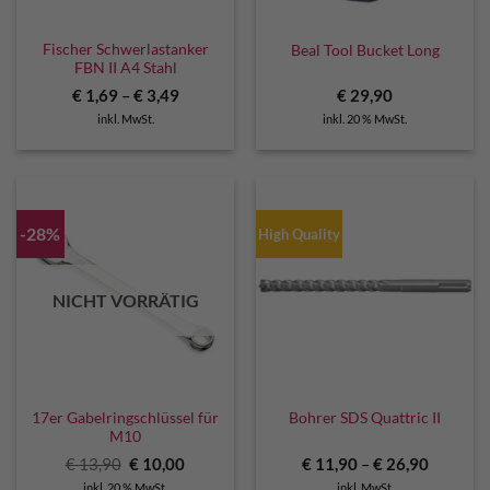
Fischer Schwerlastanker
Beal Tool Bucket Long
FBN II A4 Stahl
€
1,69
–
€
3,49
€
29,90
inkl. MwSt.
inkl. 20 % MwSt.
-28%
High Quality
NICHT VORRÄTIG
17er Gabelringschlüssel für
Bohrer SDS Quattric II
M10
Ursprünglicher
Aktueller
€
13,90
€
10,00
€
11,90
–
€
26,90
Preis
Preis
inkl. 20 % MwSt.
inkl. MwSt.