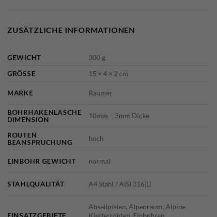
ZUSÄTZLICHE INFORMATIONEN
GEWICHT
300 g
GRÖSSE
15 × 4 × 2 cm
MARKE
Raumer
BOHRHAKENLASCHE
10mm – 3mm Dicke
DIMENSION
ROUTEN
hoch
BEANSPRUCHUNG
EINBOHR GEWICHT
normal
STAHLQUALITÄT
A4 Stahl / AISI 316(L)
Abseilpisten, Alpenraum, Alpine
EINSATZGEBIETE
Kletterrouten, Einbohren,