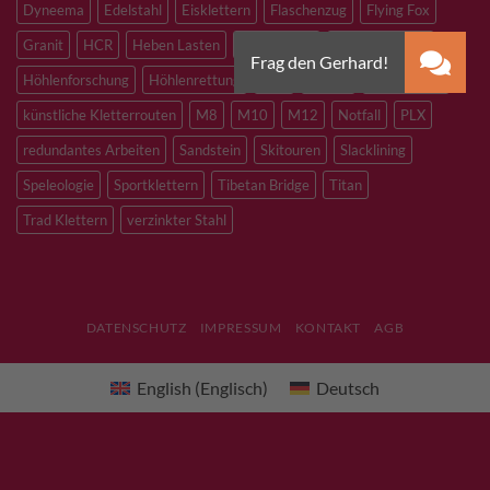
Dyneema
Edelstahl
Eisklettern
Flaschenzug
Flying Fox
Granit
HCR
Heben Lasten
Hochtouren
Höhenarbeiten
Höhlenforschung
Höhlenrettung
Inox
Kevlar
Kletterhalle
künstliche Kletterrouten
M8
M10
M12
Notfall
PLX
redundantes Arbeiten
Sandstein
Skitouren
Slacklining
Speleologie
Sportklettern
Tibetan Bridge
Titan
Trad Klettern
verzinkter Stahl
DATENSCHUTZ
IMPRESSUM
KONTAKT
AGB
English
(
Englisch
)
Deutsch