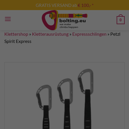
Zum
GRATIS VERSAND ab
€ 100,- *
Inhalt
springen
0
Klettershop
»
Kletterausrüstung
»
Expressschlingen
»
Petzl
Spirit Express