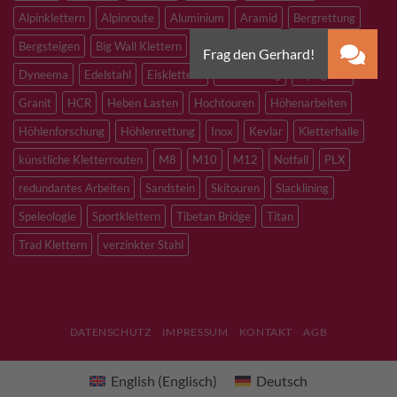
Alpinklettern
Alpinroute
Aluminium
Aramid
Bergrettung
Bergsteigen
Big Wall Klettern
Bouldern
Canyoning
Dyneema
Edelstahl
Eisklettern
Flaschenzug
Flying Fox
Granit
HCR
Heben Lasten
Hochtouren
Höhenarbeiten
Höhlenforschung
Höhlenrettung
Inox
Kevlar
Kletterhalle
künstliche Kletterrouten
M8
M10
M12
Notfall
PLX
redundantes Arbeiten
Sandstein
Skitouren
Slacklining
Speleologie
Sportklettern
Tibetan Bridge
Titan
Trad Klettern
verzinkter Stahl
DATENSCHUTZ
IMPRESSUM
KONTAKT
AGB
English
(
Englisch
)
Deutsch