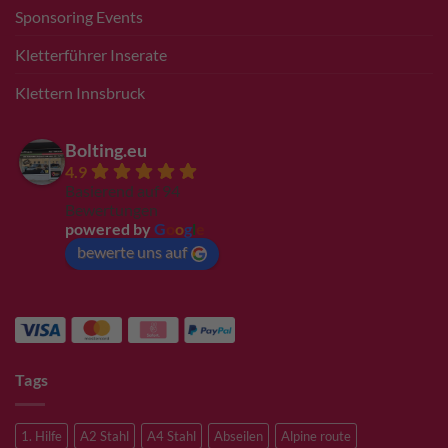
Sponsoring Events
Kletterführer Inserate
Klettern Innsbruck
Bolting.eu
4.9
Basierend auf 94
Bewertungen
powered by
G
o
o
g
l
e
bewerte uns auf
Tags
1. Hilfe
A2 Stahl
A4 Stahl
Abseilen
Alpine route