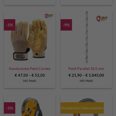
-5%
-9%
Handschuhe Petzl Cordex
Petzl Parallel 10.5 mm
€
47,50
–
€
52,50
€
21,90
–
€
1.045,00
inkl. MwSt.
inkl. MwSt.
-5%
Standard bei Höhenarbeiten