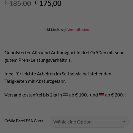
Ursprünglicher
Aktueller
185,00
175,00
€
€
Preis
Preis
war:
ist:
€ 185,00
€ 175,00.
inkl. MwSt.
zzgl.
Versandkosten
Gepolsterter Allround Auffanggurt in drei Größen mit sehr
gutem Preis-Leistungsverhältnis.
Ideal für leichte Arbeiten im Seil sowie bei stehenden
Tätigkeiten mit Absturzgefahr.
Versandkostenfrei bis 2kg in
ab € 100,- und
ab € 200,-!
Größe Petzl PSA Gurte