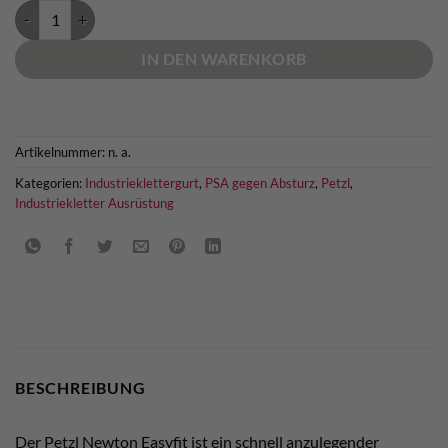
Petzl NEWTON EASYFIT - europäische Ausführung Menge
IN DEN WARENKORB
Artikelnummer:
n. a.
Kategorien:
Industrieklettergurt
,
PSA gegen Absturz
,
Petzl
,
Industriekletter Ausrüstung
BESCHREIBUNG
Der Petzl Newton Easyfit ist ein schnell anzulegender