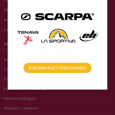
Öffnungszeiten Shop
Abholung vor Ort
bolting.eu Gutschein
AGB
About
bolting.eu Team
ZUR DEN KLETTERSCHUHEN
Kontakt
Kunden
Newsletter Anmeldung
Partner bolting.eu
Standort – Adresse