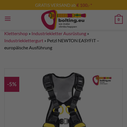
Zum
GRATIS VERSAND ab
€ 100,- *
Inhalt
springen
0
Klettershop
»
Industriekletter Ausrüstung
»
Industrieklettergurt
»
Petzl NEWTON EASYFIT –
europäische Ausführung
-5%