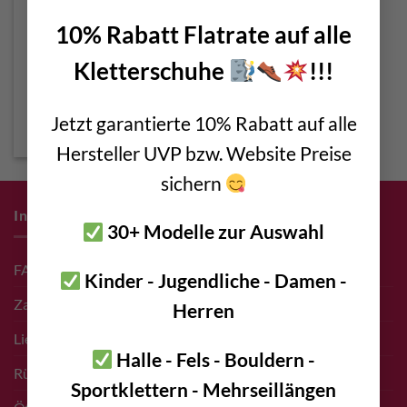
10% Rabatt Flatrate auf alle
Kletterschuhe
!!!
Edelrid Pinch
Sicherungsgerät
Ursprünglicher
Aktueller
€
100,00
€
95,00
Jetzt garantierte 10% Rabatt auf alle
Preis
Preis
inkl. 20 % MwSt.
war:
ist:
Hersteller UVP bzw. Website Preise
€ 100,00
€ 95,00.
sichern
Infos zum Einkauf
30+ Modelle zur Auswahl
FAQ
Kinder - Jugendliche - Damen -
Zahlungsarten
Herren
Liefer- & Versand Infos
Halle - Fels - Bouldern -
Rücksendungen
Sportklettern - Mehrseillängen