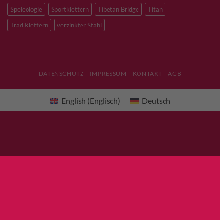
Speleologie
Sportklettern
Tibetan Bridge
Titan
Trad Klettern
verzinkter Stahl
DATENSCHUTZ
IMPRESSUM
KONTAKT
AGB
English
(
Englisch
)
Deutsch