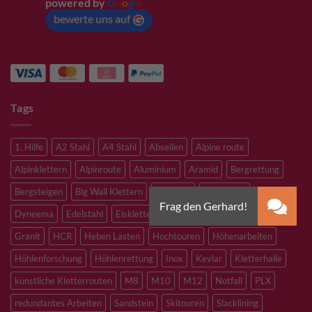
powered by
G
o
o
g
l
e
bewerte uns auf
Tags
1. Hilfe
A2 Stahl
A4 Stahl
Abseilen
Alpine route
Alpinklettern
Alpinroute
Aluminium
Aramid
Bergrettung
Bergsteigen
Big Wall Klettern
Bouldern
Canyoning
Dyneema
Edelstahl
Eisklettern
Flaschenzug
Flying Fox
Granit
HCR
Heben Lasten
Hochtouren
Höhenarbeiten
Höhlenforschung
Höhlenrettung
Inox
Kevlar
Kletterhalle
künstliche Kletterrouten
M8
M10
M12
Notfall
PLX
redundantes Arbeiten
Sandstein
Skitouren
Slacklining