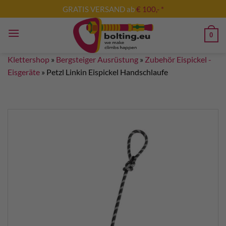
Zum
GRATIS VERSAND ab
€ 100,- *
Inhalt
springen
0
Klettershop
»
Bergsteiger Ausrüstung
»
Zubehör Eispickel -
Eisgeräte
»
Petzl Linkin Eispickel Handschlaufe