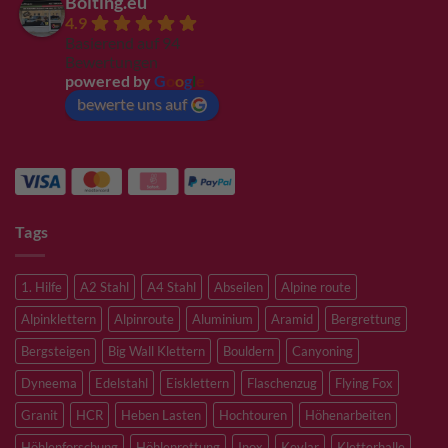
Bolting.eu
4.9
Basierend auf 94
Bewertungen
powered by
G
o
o
g
l
e
bewerte uns auf
Tags
1. Hilfe
A2 Stahl
A4 Stahl
Abseilen
Alpine route
Alpinklettern
Alpinroute
Aluminium
Aramid
Bergrettung
Bergsteigen
Big Wall Klettern
Bouldern
Canyoning
Dyneema
Edelstahl
Eisklettern
Flaschenzug
Flying Fox
Granit
HCR
Heben Lasten
Hochtouren
Höhenarbeiten
Höhlenforschung
Höhlenrettung
Inox
Kevlar
Kletterhalle