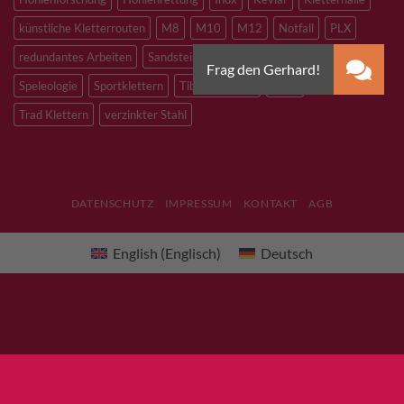
künstliche Kletterrouten
M8
M10
M12
Notfall
PLX
redundantes Arbeiten
Sandstein
Skitouren
Slacklining
Speleologie
Sportklettern
Tibetan Bridge
Titan
Trad Klettern
verzinkter Stahl
DATENSCHUTZ
IMPRESSUM
KONTAKT
AGB
English
(
Englisch
)
Deutsch