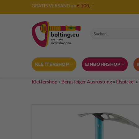
Zum
GRATIS VERSAND ab
€ 100,- *
Inhalt
springen
Suche nach:
KLETTERSHOP
EINBOHRSHOP
Klettershop
»
Bergsteiger Ausrüstung
»
Eispickel
»