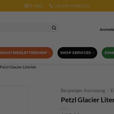
E-MAIL
+43 699 19083372
Anmelde
SHOP SERVICES
EIN
INDUSTRIEKLETTERSHOP
Petzl Glacier Literide
Bergsteiger Ausrüstung
/
E
Petzl Glacier Lite