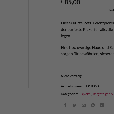
85,00
€
ink
Dieser kurze Petzl Leichtpickel
der perfekte Pickel für alle, 
legen.
Eine hochwertige Haue und Sch
sorgen für bewährten, sicheren
Nicht vorrätig
Artikelnummer:
U01B050
Kategorien:
Eispickel
,
Bergsteiger A