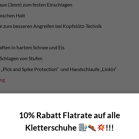
Haue (3mm) zum festen Einschlagen
mischen Halt
 zum besseren Angreifen bei Kopfstütz-Technik
aften in hartem Schnee und Eis
 Schlagen von Stufen
 „Pick and Spike Protection“ und Handschlaufe „Linkin“
ung
llen wir euch die Pickel der Glacier Serie und somit auch den Liter
10% Rabatt Flatrate auf alle
Kletterschuhe
!!!