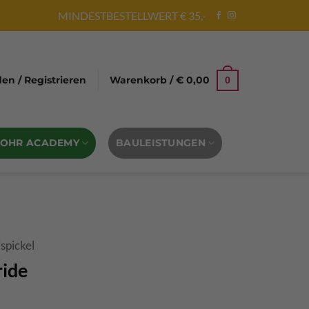
MINDESTBESTELLWERT € 35,-
n / Registrieren
Warenkorb /
€
0,00
0
BOHR ACADEMY
BAULEISTUNGEN
ispickel
ride