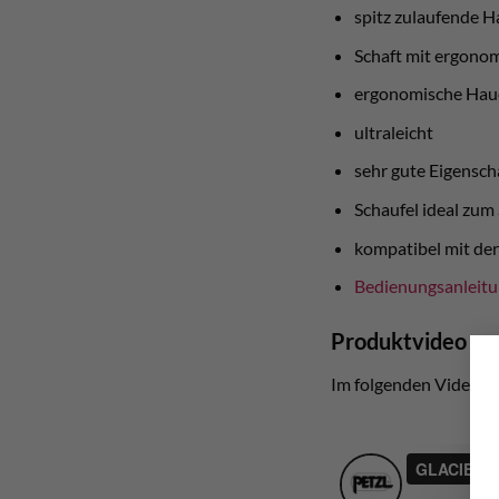
spitz zulaufende 
Schaft mit ergono
ergonomische Haue
ultraleicht
sehr gute Eigensch
Schaufel ideal zum
kompatibel mit der
Bedienungsanleit
Produktvideo
Im folgenden Video ste