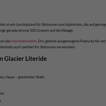
ride ist ein Leichtpickel für Skitouren und Alpinisten, die auf ger
ringt gerade einmal 320 Gramm auf die Waage.
sion des
Normalmodells
. D.h. gleiche ausgewogene Features für ver
 deshalb auch perfekt für Skitouren verwenden.
n Glacier Literide
Alu, Haue – gehärteter Stahl
amm
9