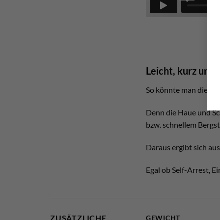
Leicht, kurz und b
So könnte man die Eig
Denn die Haue und Sch
bzw. schnellem Bergste
Daraus ergibt sich a
Egal ob Self-Arrest, E
ZUSÄTZLICHE
GEWICHT