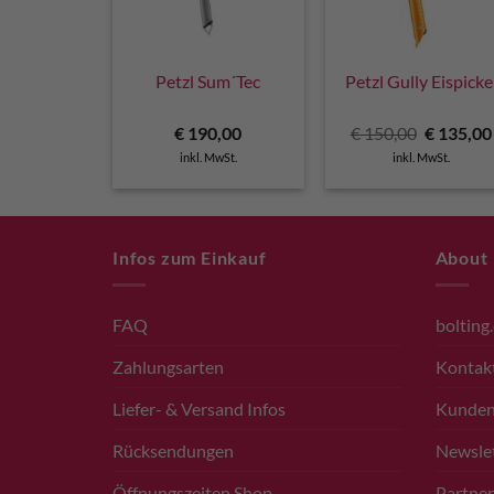
Petzl Sum´Tec
Petzl Gully Eispicke
Ursprüng
€
190,00
€
150,00
€
135,00
Preis
inkl. MwSt.
inkl. MwSt.
war:
€ 150,00
Infos zum Einkauf
About
FAQ
bolting
Zahlungsarten
Kontak
Liefer- & Versand Infos
Kunde
Rücksendungen
Newsle
Öffnungszeiten Shop
Partner