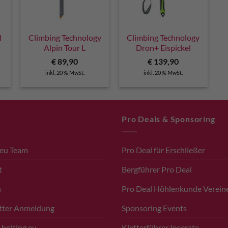
l
Climbing Technology
Climbing Technology
Alpin Tour L
Dron+ Eispickel
licher
Aktueller
€
89,90
€
139,90
Preis
inkl. 20 % MwSt.
inkl. 20 % MwSt.
ist:
€ 135,00.
Pro Deals & Sponsoring
.eu Team
Pro Deal für Erschließer
t
Bergführer Pro Deal
n
Pro Deal Höhlenkunde Verein
tter Anmeldung
Sponsoring Events
 bolting.eu
Kletterführer Inserate