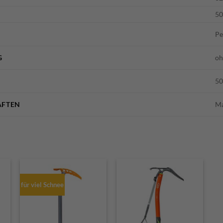
50
Pe
G
oh
5
AFTEN
Ma
für viel Schnee