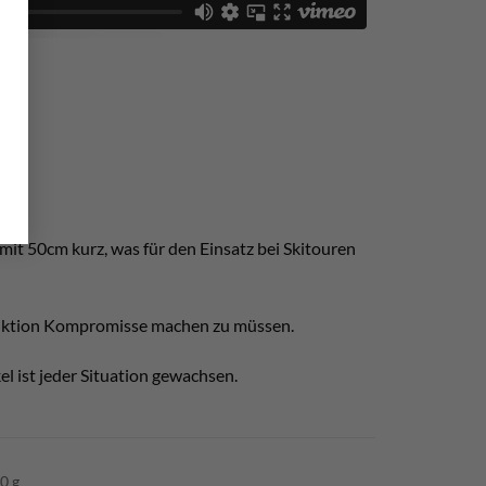
mit 50cm kurz, was für den Einsatz bei Skitouren
Funktion Kompromisse machen zu müssen.
el ist jeder Situation gewachsen.
0 g