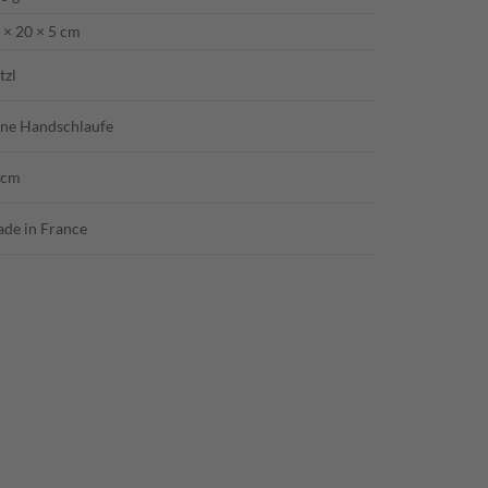
 × 20 × 5 cm
tzl
ne Handschlaufe
0cm
de in France