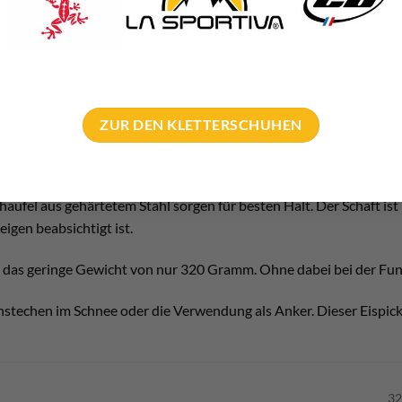
ZUR DEN KLETTERSCHUHEN
issig!
enschaften des Petzl Glacier Literide zusammen fassen.
aufel aus gehärtetem Stahl sorgen für besten Halt. Der Schaft ist 
igen beabsichtigt ist.
us das geringe Gewicht von nur 320 Gramm. Ohne dabei bei der 
instechen im Schnee oder die Verwendung als Anker. Dieser Eispick
32