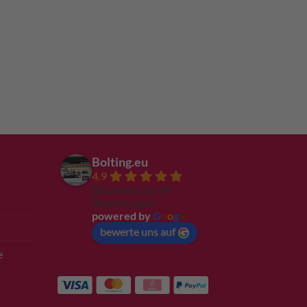
Bolting.eu
4.9
Basierend auf 94
Bewertungen
powered by
G
o
o
g
l
e
bewerte uns auf
e