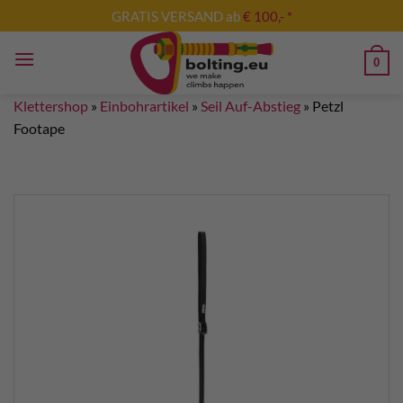
Zum
GRATIS VERSAND ab
€ 100,- *
Inhalt
springen
0
Klettershop
»
Einbohrartikel
»
Seil Auf-Abstieg
»
Petzl
Footape