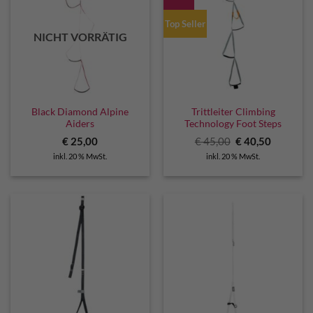
Top Seller
NICHT VORRÄTIG
Black Diamond Alpine
Trittleiter Climbing
Aiders
Technology Foot Steps
Ursprünglicher
Aktuelle
€
25,00
€
45,00
€
40,50
Preis
Preis
inkl. 20 % MwSt.
inkl. 20 % MwSt.
war:
ist:
€ 45,00
€ 40,50.