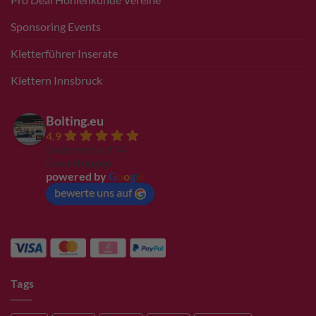
Sponsoring Events
Kletterführer Inserate
Klettern Innsbruck
Bolting.eu
4.9
Basierend auf 94
Bewertungen
powered by
G
o
o
g
l
e
bewerte uns auf
Tags