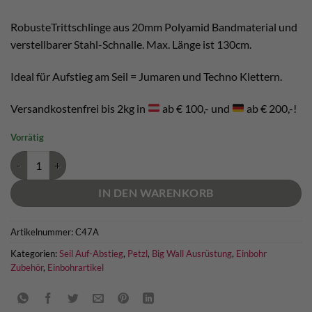
RobusteTrittschlinge aus 20mm Polyamid Bandmaterial und
verstellbarer Stahl-Schnalle. Max. Länge ist 130cm.
Ideal für Aufstieg am Seil = Jumaren und Techno Klettern.
Versandkostenfrei bis 2kg in
ab € 100,- und
ab € 200,-!
Vorrätig
Petzl Footape Menge
IN DEN WARENKORB
Artikelnummer:
C47A
Kategorien:
Seil Auf-Abstieg
,
Petzl
,
Big Wall Ausrüstung
,
Einbohr
Zubehör
,
Einbohrartikel