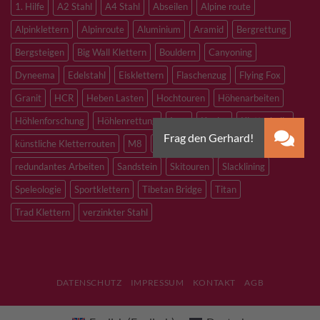
1. Hilfe
A2 Stahl
A4 Stahl
Abseilen
Alpine route
Alpinklettern
Alpinroute
Aluminium
Aramid
Bergrettung
Bergsteigen
Big Wall Klettern
Bouldern
Canyoning
Dyneema
Edelstahl
Eisklettern
Flaschenzug
Flying Fox
Granit
HCR
Heben Lasten
Hochtouren
Höhenarbeiten
Höhlenforschung
Höhlenrettung
Inox
Kevlar
Kletterhalle
künstliche Kletterrouten
M8
M10
M12
Notfall
PLX
redundantes Arbeiten
Sandstein
Skitouren
Slacklining
Speleologie
Sportklettern
Tibetan Bridge
Titan
Trad Klettern
verzinkter Stahl
DATENSCHUTZ
IMPRESSUM
KONTAKT
AGB