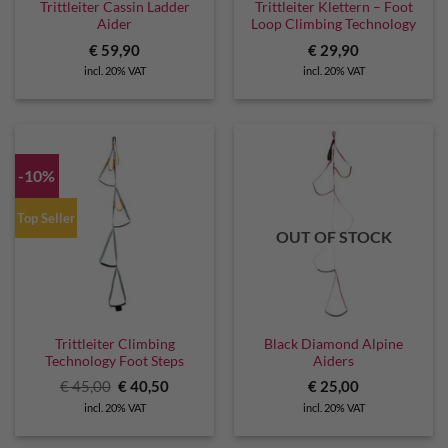
Trittleiter Cassin Ladder
Trittleiter Klettern – Foot
Aider
Loop Climbing Technology
€
59,90
€
29,90
incl. 20% VAT
incl. 20% VAT
-10%
Top Seller
OUT OF STOCK
Trittleiter Climbing
Black Diamond Alpine
Technology Foot Steps
Aiders
Original
Current
€
45,00
€
40,50
€
25,00
price
price
incl. 20% VAT
incl. 20% VAT
was:
is:
€ 45,00.
€ 40,50.