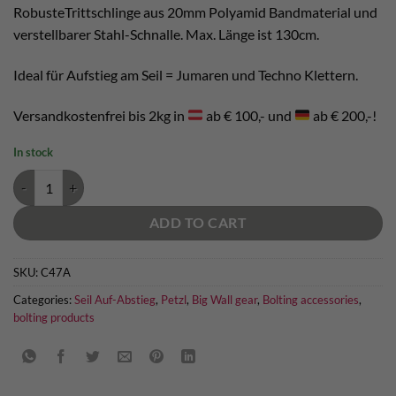
RobusteTrittschlinge aus 20mm Polyamid Bandmaterial und
verstellbarer Stahl-Schnalle. Max. Länge ist 130cm.
Ideal für Aufstieg am Seil = Jumaren und Techno Klettern.
Versandkostenfrei bis 2kg in
ab € 100,- und
ab € 200,-!
In stock
Petzl Footape quantity
ADD TO CART
SKU:
C47A
Categories:
Seil Auf-Abstieg
,
Petzl
,
Big Wall gear
,
Bolting accessories
,
bolting products