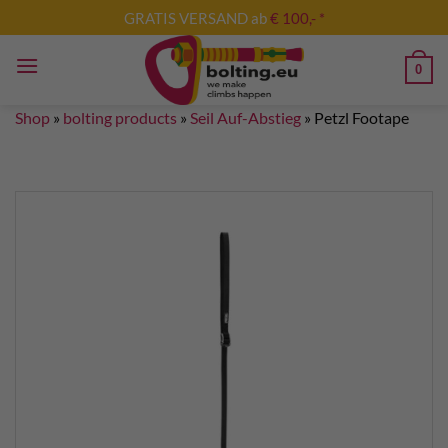
Skip
GRATIS VERSAND ab
€ 100,- *
to
content
0
Shop
»
bolting products
»
Seil Auf-Abstieg
»
Petzl Footape