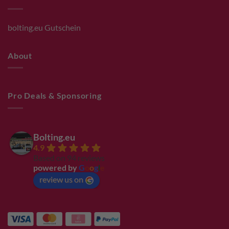
bolting.eu Gutschein
About
Pro Deals & Sponsoring
Bolting.eu
4.9
Based on 94 reviews
powered by
G
o
o
g
l
e
review us on