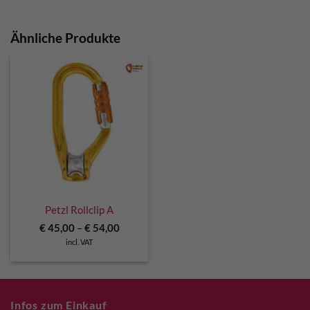
Ähnliche Produkte
Petzl Rollclip A
€
45,00
–
€
54,00
incl. VAT
Infos zum Einkauf