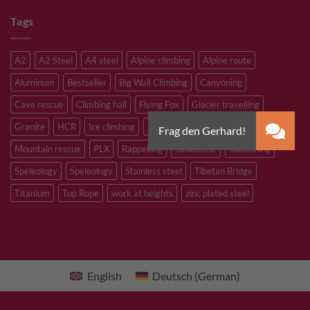
Tags
A2
A2 Steel
A4 steel
Alpine climbing
Alpine route
Aluminum
Bestseller
Big Wall Climbing
Canyoning
Cave rescue
Climbing hall
Flying Fox
Glacier travelling
Granite
HCR
Ice climbing
Inox
M8
M10
M12
Mountain rescue
PLX
Rappelling
Sandstone
Slacklining
Speleology
Speleology
Stainless steel
Tibetan Bridge
Titanium
Top Rope
work at heights
zinc plated steel
English
Deutsch
(
German
)